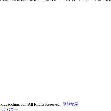
xiucaochina.com All Rights Reserved.
网站地图
果
|
27°C果干