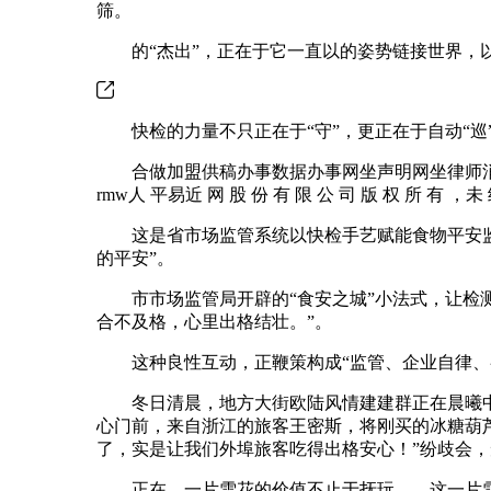
筛。
的“杰出”，正在于它一直以的姿势链接世界，以
快检的力量不只正在于“守”，更正在于自动“巡
合做加盟供稿办事数据办事网坐声明网坐律师消
rmw人 平易近 网 股 份 有 限 公 司 版 权 所 有 ，未 
这是省市场监管系统以快检手艺赋能食物平安监管
的平安”。
市市场监管局开辟的“食安之城”小法式，让检测
合不及格，心里出格结壮。”。
这种良性互动，正鞭策构成“监管、企业自律、参
冬日清晨，地方大街欧陆风情建建群正在晨曦中复
心门前，来自浙江的旅客王密斯，将刚买的冰糖葫芦
了，实是让我们外埠旅客吃得出格安心！”纷歧会，
正在，一片雪花的价值不止于抚玩——这一片雪