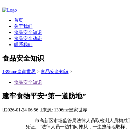
首页
关于我们
食品安全知识
食品安全动态
联系我们
食品安全知识
1396me皇家世界
>
食品安全知识
>
食品安全知识
建牢食物平安“第一道防地”

2026-01-24 06:56

来源: 1396me皇家世界
市高新区市场监管局法律人员取检测人员构成工做
凭证。”法律人员一边扣问摊从，一边熟练地取样