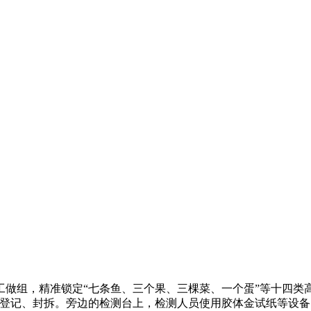
组，精准锁定“七条鱼、三个果、三棵菜、一个蛋”等十四类高
、登记、封拆。旁边的检测台上，检测人员使用胶体金试纸等设备