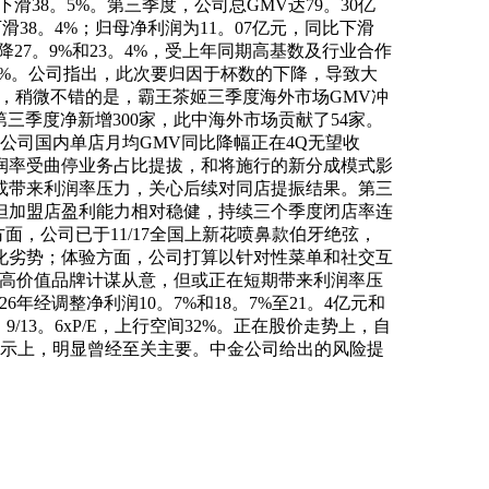
滑38。5%。第三季度，公司总GMV达79。30亿
下滑38。4%；归母净利润为11。07亿元，同比下滑
7。9%和23。4%，受上年同期高基数及行业合作
。6%。公司指出，此次要归因于杯数的下降，导致大
，稍微不错的是，霸王茶姬三季度海外市场GMV冲
第三季度净新增300家，此中海外市场贡献了54家。
公司国内单店月均GMV同比降幅正在4Q无望收
利润率受曲停业务占比提拔，和将施行的新分成模式影
或带来利润率压力，关心后续对同店提振结果。第三
但加盟店盈利能力相对稳健，持续三个季度闭店率连
，公司已于11/17全国上新花喷鼻款伯牙绝弦，
化劣势；体验方面，公司打算以针对性菜单和社交互
司高价值品牌计谋从意，但或正在短期带来利润率压
经调整净利润10。7%和18。7%至21。4亿元和
2。9/13。6xP/E，上行空间32%。正在股价走势上，自
价表示上，明显曾经至关主要。中金公司给出的风险提