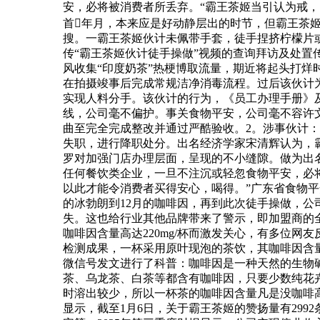
安，必将被消费者所丢弃。“霸王茶姬当引认为戒
首年月，本来应是好动静层出的时节，但霸王茶姬
搜。一霸王茶姬伙计未佩带手套，徒手捏挤柠檬片
传“霸王茶姬伙计徒手操做”视频的查询拜访及处
风收集“印度奶茶”热梗博取流量，期近将起头打
在拍摄竣事后完成常规洁净消毒流程。过后该伙计
实现人料分手。该伙计的行为，《员工办理手册》
线，公司毫不偏护。事关食物平安，公司毫不容许
曲至完全完成整改并通过严酷验收。2。涉事伙计
失职，进行降职处分。出名经济学家宋清辉认为，
罗对加强门店办理层面，呈现的不小缝隙。做为出
任何餐饮类企业，一旦不注沉或轻忽食物平安，必
以此才能令消费者买得安心，喝得。”广东省食物
的冰勃朗到12月的咖啡因，再到此次徒手操做，
失。这也给行业其他品牌带来了警示，即加盟商的全体
咖啡因含量高达220mg/杯而激发关心，有多位
检测成果，一杯采用原叶现泡的茶饮，其咖啡因含量
微信号发文进行了科普：咖啡因是一种天然的生物
茶、乌龙茶、白茶等都含有咖啡因，只要少数纯花卉
时溶出较少，所以一杯茶的咖啡因含量凡是没咖啡
显示，截至1月6日，关于霸王茶姬的赞扬量有299