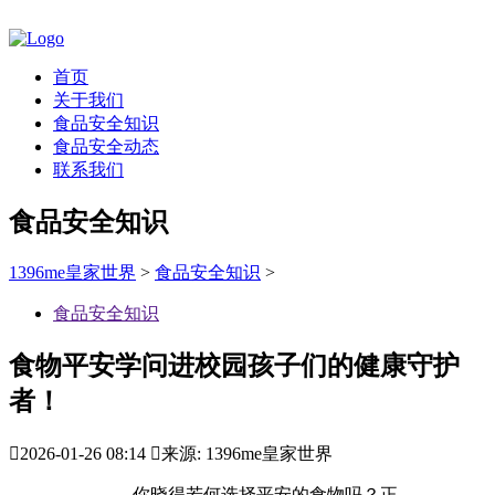
首页
关于我们
食品安全知识
食品安全动态
联系我们
食品安全知识
1396me皇家世界
>
食品安全知识
>
食品安全知识
食物平安学问进校园孩子们的健康守护
者！

2026-01-26 08:14

来源: 1396me皇家世界
你晓得若何选择平安的食物吗？正