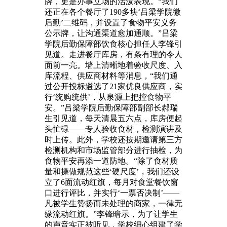
牌，更是办事立场的活泼表现。“我们
还正在各个餐厅了190多块‘吕梁学院微
后勤’二维码，并设置了食物平安义务
公示牌，让沟通渠道愈加通顺。”吕梁
学院后勤保障部饮食核心担任人李锋引
见道。走进餐厅库房，有条有理的令人
面前一亮。墙上清晰地着验收尺度、入
库流程、供应商材料等消息，“我们通
过公开投标遴选了21家优良供应商，实
行‘统购统供’，从泉源上把控食物平
安。”吕梁学院后勤保障部副部长郝瑞
生引见道，每天清晨五六点，库房便起
头忙碌——专人验收食材，检测演讲及
时上传。此外，学校还按期邀请第三方
检测机构和市场监管部分进行抽检，为
食物平安再添一道防地。“除了食材质
量和操做规范这些‘硬尺度’，我们还设
立了6面流动红旗，每月对食堂餐饮窗
口进行评比，并实行‘一票否决制’——
凡被学生赞扬而未处理的商家，一律无
缘流动红旗。”李锋暗示，为了让学生
的声音实正被听见，学校细心组建了学