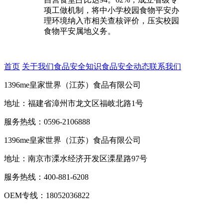
项工做机制，将中小学校园食物平安办
理环境纳入市相关查核评价，压实校园
食物平安属地义务。
首页
关于我们
食品安全知识
食品安全动态
联系我们
1396me皇家世界（江苏）食品有限公司
地址：福建省漳州市龙文区福岐北路1号
服务热线：0596-2106888
1396me皇家世界（江苏）食品有限公司
地址：南京市溧水经济开发区溧星路97号
服务热线：400-881-6208
OEM专线：18052036822