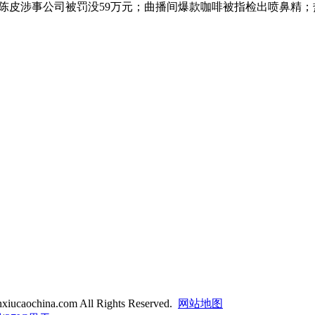
皮涉事公司被罚没59万元；曲播间爆款咖啡被指检出喷鼻精；热销
xiucaochina.com All Rights Reserved.
网站地图