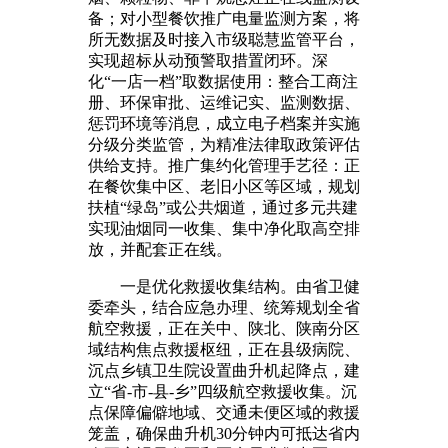
备；对小型餐饮推广电量监测方案，将
所无数据及时接入市级聪慧监管平台，
实现超标从动预警取措置闭环。深
化“一店一档”取数据使用：整合工商注
册、环保审批、运维记实、监测数据、
惩罚环境等消息，成立电子档案并实施
分级分类监管，为精准法律取政策评估
供给支持。推广集约化管理手艺径：正
在餐饮集中区、老旧小区等区域，规划
扶植“绿岛”或公共烟道，通过多元共建
实现油烟同一收集、集中净化取高空排
放，并配套正在线。
一是优化救援收集结构。由省卫健
委牵头，结合应急办理、统筹规划全省
航空救援，正在关中、陕北、陕南分区
域结构焦点救援枢纽，正在县级病院、
沉点乡镇卫生院设置曲升机起降点，建
立“省-市-县-乡”四级航空救援收集。沉
点保障偏僻地域、交通未便区域的救援
笼盖，确保曲升机30分钟内可抵达省内