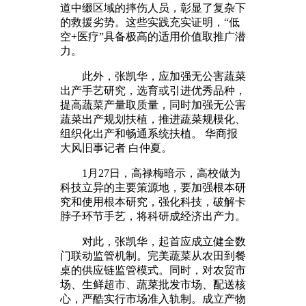
道中缀区域的摔伤人员，彰显了复杂下
的救援劣势。这些实践充实证明，“低
空+医疗”具备极高的适用价值取推广潜
力。
此外，张凯华，应加强无公害蔬菜
出产手艺研究，选育或引进优秀品种，
提高蔬菜产量取质量，同时加强无公害
蔬菜出产规划扶植，推进蔬菜规模化、
组织化出产和畅通系统扶植。 华商报
大风旧事记者 白仲夏。
1月27日，高禄梅暗示，高校做为
科技立异的主要策源地，要加强根本研
究和使用根本研究，强化科技，破解卡
脖子环节手艺，将科研成经济出产力。
对此，张凯华，起首应成立健全数
门联动监管机制。完美蔬菜从农田到餐
桌的供应链监管模式。同时，对农贸市
场、生鲜超市、蔬菜批发市场、配送核
心，严酷实行市场准入轨制。成立产物