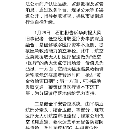
法公示商户认证品级、监测数据及监管
消息，通过政务平台、现场公示等多渠
道公开，指导参取监视，操纵市场倒逼
行业自律升级。
1月28日，石胜彬告诉华商报大风
旧事记者，低空经济取医疗办事的深度
融合，是破解城乡医疗资本不服衡、提
拔应急救治能力的立异径。此中，航空
应急救援取无人机医疗配送做为“低空
+医疗”的两大焦点使用场景，价值尤为
凸显。一方面，它能大幅压缩急救物资
运输取危沉症患者转运时间，抢占“黄
金救治窗口期”；另一方面，可冲破地
舆取交通，鞭策优良医疗资本下沉下
层，为分级诊疗落地供给无力支持。
二是健全平安管控系统。由平易近
航部分牵头，结合卫健、等部分，规范
医疗无人机航路审批流程，规定公用低
空飞翔通道。要求运营单元配备防震防
抖货舱、及时系统和5G+斗极定位设