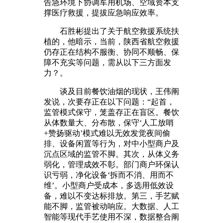
告急环境下协调军用机场、空域资本支
撑医疗救援，提拔应急响应效率。
石胜彬提出了关于航空救援系统扶
植的，他暗示，当前，陕西省航空救援
仍存正在结构不服衡、协同不顺畅、保
障不充实等问题，需从以下三方面发
力？。
谈及目前餐饮油烟的现状，王伟阐
发说，次要存正在以下问题：“起首，
监管模式保守，笼盖存正在盲区。餐饮
从体数量大、分布散，保守‘人工放哨
+赞扬驱动’模式难以无效发觉夜间偷
排、设备闲置等行为，对中小型商户及
沉点区域的监管不脚。其次，从体义务
弱化，管理成效不彰。部门商户环保认
识亏弱，净化设备‘拆而不消、用而不
维’。小型商户受成本，多选用低效设
备，难以不变达标排放。第三，手艺赋
能不脚，监管被动响应。大数据、人工
智能等现代手艺使用不深，数据整合阐