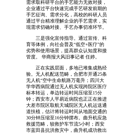
需求取科研平台的手艺能力无效对接，
企业通过平台快速完成手艺研发前期的
手艺征询、需求分化，高校的科研人员
通过平台精准理解企业的手艺需求，实
现需求切确对接、手艺办事切准环节。
三是强化宣传指导。通过宣传、科
育等体例，向社会普及“低空+医疗”的
劣势和使用场景，提高群众认知度和接
管度。 华商报大风旧事记者 任婷。
正在实践层面，多地已堆集成熟经
验。无人机配送范畴，合肥市开通25条
无人机“空中生命航路万毫升；四川大
学华西病院通过无人机实现跨院区医疗
标本转运，单边转运时间压缩至15分
钟；西安市人平易近病院也正正在推进
大差市院区取航天城院区无人机运送通
道扶植，估计将转运时间从地面交通的
30分钟压缩至16分钟摆布。曲升机应急
救援范畴，较救护车节流5小时；西安
市蓝田县抗洪救灾中，曲升机成功救出