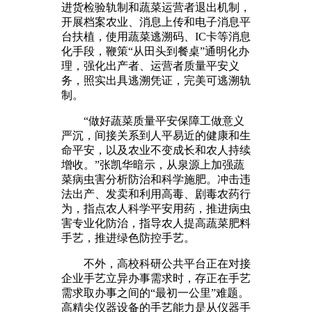
进货检验轨制和蔬菜运营者退出机制，
开展档案农业、消息上传和电子消息平
台扶植，使用蔬菜逃溯码、IC卡等消息
化手段，鞭策“从田头到餐桌”通明化办
理，强化出产者、运营者质量平安义
务，照实出具逃溯凭证，完美可逃溯轨
制。
“做好蔬菜质量平安保障工做意义
严沉，间接关系到人平易近的健康和生
命平安，以及农业不变成长和农人持续
增收。”张凯华暗示，从泉源上加强蔬
菜病虫害分析防治和科学施肥。冲击违
法出产、发卖和利用高毒、剧毒农药行
为，指点农人科学平安用药，推进病虫
害专业化防治，指导农人提高蔬菜肥料
手艺，推进绿色防控手艺。
不外，高校科研公共平台正在对接
企业手艺立异办事需求时，存正在手艺
需求取办事之间的“最初一公里”难题。
高精尖仪器设备的手艺能力是从仪器手