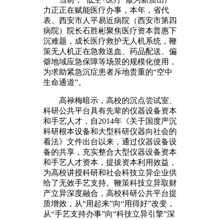
力正正在赋能医疗办事，本年，省代
表、西安市人平易近病院（西安市第四
病院）院长石胜彬聚焦医疗资本普惠下
沉难题，成长医疗救护无人机系统，鞭
策无人机正在急救送血、药品配送、偏
僻地域应急保障等场景的规模化使用，
为求助紧急沉症患者斥地贵重的“空中
生命通道”。
高禄梅暗示，高校的沉点尝试室、
科研公共平台具有先辈的仪器设备资本
和手艺人才，自2014年《关于国度严沉
科研根本设备和大型科研仪器向社会的
看法》文件出台以来，通过仪器设备设
备的共享，充实整合大型仪器设备资本
和手艺人才资本，提拔资本利用效益，
为高校讲授科研和社会科技立异企业供
给了无效手艺支持。鞭策科技立异取财
产立异深度融合，高校科研公共平台提
质增效，从“用起来”向“用得好”改变，
从“手艺支持办事”向“科技立异引擎”深