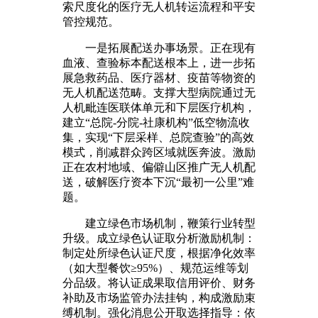
索尺度化的医疗无人机转运流程和平安
管控规范。
一是拓展配送办事场景。正在现有
血液、查验标本配送根本上，进一步拓
展急救药品、医疗器材、疫苗等物资的
无人机配送范畴。支撑大型病院通过无
人机毗连医联体单元和下层医疗机构，
建立“总院-分院-社康机构”低空物流收
集，实现“下层采样、总院查验”的高效
模式，削减群众跨区域就医奔波。激励
正在农村地域、偏僻山区推广无人机配
送，破解医疗资本下沉“最初一公里”难
题。
建立绿色市场机制，鞭策行业转型
升级。成立绿色认证取分析激励机制：
制定处所绿色认证尺度，根据净化效率
（如大型餐饮≥95%）、规范运维等划
分品级。将认证成果取信用评价、财务
补助及市场监管办法挂钩，构成激励束
缚机制。强化消息公开取选择指导：依