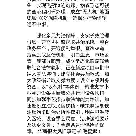
备，实现飞翔轨迹逃踪、物资形态可视
的全流程闭环办理。成立“无人机+地面
兜底”双沉保障机制，确保医疗物资转
运不中缀。
强化多元共治保障，夯实长效管理
根底。建立协同监视取共治系统：整合
政务平台，开通便利举报、查询渠道，
落实励取反馈机制。明白生态、市场监
管、等部分职责，成立常态化联席联动
取结合法律轨制。正在新建项目审批中
纳入看法咨询，建立社会共治款式。加
大政策指导取支撑力度：设立专项财务
资金，以“以代补”等体例，精准支撑小
型商户设备更新取公共管理设备扶植。
同步加强手艺指点取法律能力培训。加
速处所立法取尺度扶植：鞭策制定餐饮
油烟污染防治处所性律例，明白泉源禁
入区域、设备手艺尺度、洁净运维要求
及法令义务，为全链条管理供给的保
障。 华商报大风旧事记者 毛蜜娜！