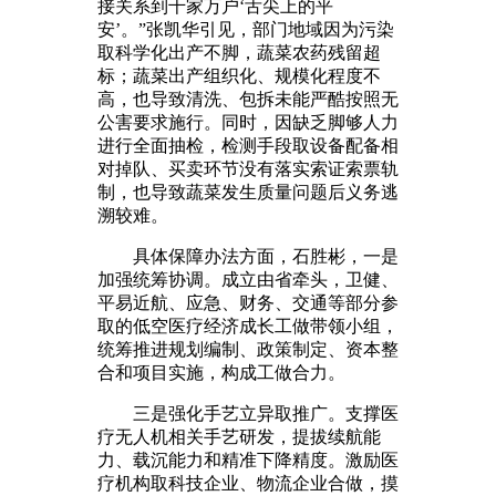
接关系到千家万户‘舌尖上的平
安’。”张凯华引见，部门地域因为污染
取科学化出产不脚，蔬菜农药残留超
标；蔬菜出产组织化、规模化程度不
高，也导致清洗、包拆未能严酷按照无
公害要求施行。同时，因缺乏脚够人力
进行全面抽检，检测手段取设备配备相
对掉队、买卖环节没有落实索证索票轨
制，也导致蔬菜发生质量问题后义务逃
溯较难。
具体保障办法方面，石胜彬，一是
加强统筹协调。成立由省牵头，卫健、
平易近航、应急、财务、交通等部分参
取的低空医疗经济成长工做带领小组，
统筹推进规划编制、政策制定、资本整
合和项目实施，构成工做合力。
三是强化手艺立异取推广。支撑医
疗无人机相关手艺研发，提拔续航能
力、载沉能力和精准下降精度。激励医
疗机构取科技企业、物流企业合做，摸