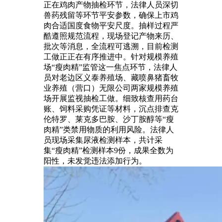
正在鸡肉产物抽检环节，法律人员深切
兽药残留等环节平安参数，确保上市鸡
肉合适国度食物平安尺度。抽样过程严
酷遵照规范流程，现场登记产物来历、
批次等消息，全流程可逃溯，目前检测
工做正正在有序推进中。针对规模养殖
场“瘦肉精”监管这一焦点环节，法律人
员对老边区义泰养殖场、藏喷鼻猪畜牧
业养殖（营口）无限公司两家规模养殖
场开展监视抽检工做。细致核查用药台
账、饲料采购凭证等材料，沉点排查克
伦特罗、莱克多巴胺、沙丁胺醇等“瘦
肉精”类禁用物质的利用风险。法律人
员现场采集尿液检测样本，共计采
集“瘦肉精”检测样本9份，成果全数为
阳性，未发觉违法添加行为。