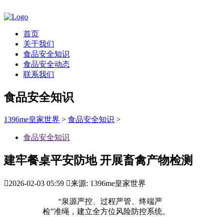
首页
关于我们
食品安全知识
食品安全动态
联系我们
食品安全知识
1396me皇家世界
>
食品安全知识
>
食品安全知识
建牢餐桌平安防地 开展畜禽产物检测

2026-02-03 05:59

来源: 1396me皇家世界
“泉源严控、过程严管、终端严
检”准绳，建立全方位风险防控系统。