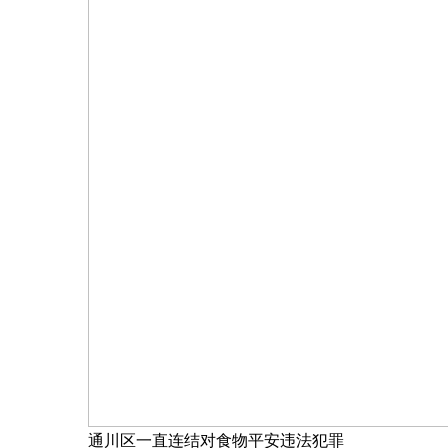
通川区一直连结对食物平安违法犯罪