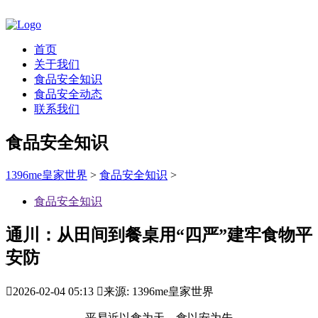
首页
关于我们
食品安全知识
食品安全动态
联系我们
食品安全知识
1396me皇家世界
>
食品安全知识
>
食品安全知识
通川：从田间到餐桌用“四严”建牢食物平
安防

2026-02-04 05:13

来源: 1396me皇家世界
平易近以食为天，食以安为先。