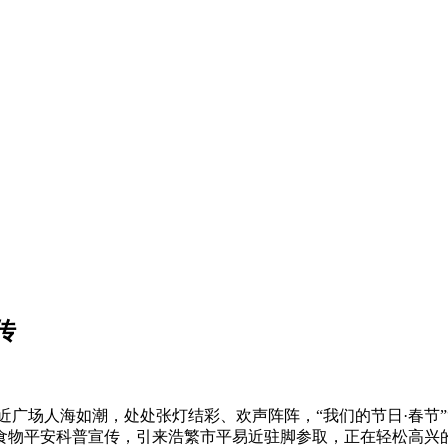
传
场人海如潮，处处张灯结彩、欢声阵阵，“我们的节日·春节”
食物平安科普宣传，引来浩繁市平易近驻脚参取，正在轻松高兴