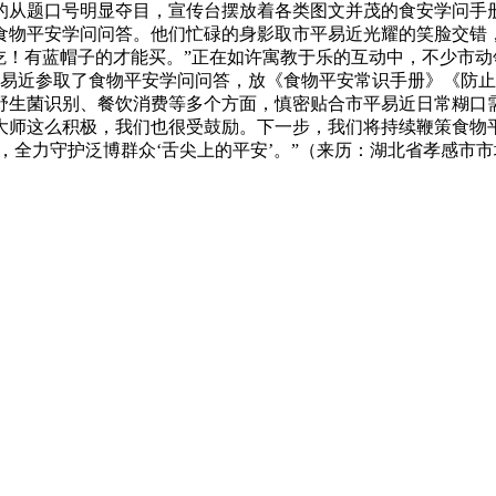
口”的从题口号明显夺目，宣传台摆放着各类图文并茂的食安学问
食物平安学问问答。他们忙碌的身影取市平易近光耀的笑脸交错
吃！有蓝帽子的才能买。”正在如许寓教于乐的互动中，不少市
市平易近参取了食物平安学问问答，放《食物平安常识手册》《防
、野生菌识别、餐饮消费等多个方面，慎密贴合市平易近日常糊
大师这么积极，我们也很受鼓励。下一步，我们将持续鞭策食物
，全力守护泛博群众‘舌尖上的平安’。”（来历：湖北省孝感市