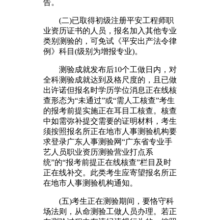
告。
(二)已取得初级注册平安工程师职
业资历证书的人员，报名加入其他专业
类别测验的，可免试《平安出产法令律
例》科目(级别为增报专业)。
测验成就发布后10个工做日内，对
全科测验成就达到及格尺度的，且已做
出许诺但报名时学历学位消息正在线核
查形态为“未通过”或“需人工核查”考生
的报考前提实施正在耳目工核查。核查
中如需弥补提交需要的证明材料，考生
须按照报名所正在地市人事测验机构要
求登录广东人事测验网“广东省专业手
艺人员职业资历测验营业打点系
统”的“报考前提正在线核查”栏目及时
正在线补交。此类考生应寄望报名所正
在地市人事测验机构通知。
(五)考生正在测验期间，要恪守科
场法则，从命测验工做人员办理。若正