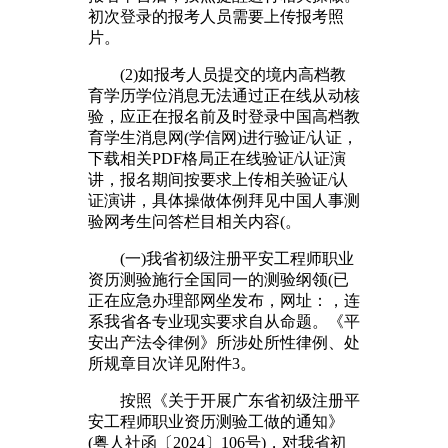
初次登录的报考人员需要上传报考照
片。
(2)如报考人员提交的境内高档教
育学历学位消息无法通过正在线从动核
验，应正在报名前及时登录中国高档教
育学生消息网(学信网)进行验证/认证，
下载相关PDF格局正在线验证/认证演
讲，报名期间按要求上传相关验证/认
证演讲，具体操做体例拜见中国人事测
验网考生问答栏目相关内容(。
(一)我省初级注册平安工程师职业
资历测验施行全国同一的测验纲领(已
正在应急办理部网坐发布，网址：，连
系我省各专业现实要求自从命题。《平
安出产法令律例》所涉处所性律例、处
所规章目次详见附件3。
按照《关于开展广东省初级注册平
安工程师职业资历测验工做的通知》
(粤人社函〔2024〕106号)，对我省初