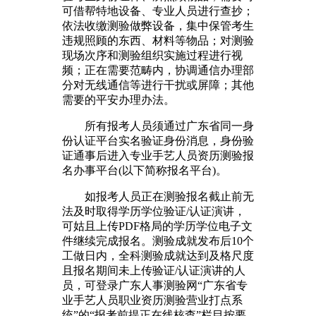
可借帮特地设备、专业人员进行查抄；
依法收缴测验做弊设备，集中保管考生
违规照顾的东西、材料等物品；对测验
现场次序和测验组织实施过程进行视
频；正在需要范畴内，协调通信办理部
分对无线通信等进行干扰或屏障；其他
需要的平安办理办法。
所有报考人员须通过广东省同一身
份认证平台实名验证身份消息，身份验
证通事后进入专业手艺人员资历测验报
名办事平台(以下简称报名平台)。
如报考人员正在测验报名截止前无
法及时取得学历学位验证/认证演讲，
可姑且上传PDF格局的学历学位电子文
件继续完成报名。测验成就发布后10个
工做日内，全科测验成就达到及格尺度
且报名期间未上传验证/认证演讲的人
员，可登录广东人事测验网“广东省专
业手艺人员职业资历测验营业打点系
统”的“报考前提正在线核查”栏目按要