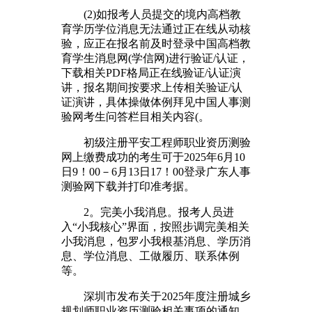
(2)如报考人员提交的境内高档教
育学历学位消息无法通过正在线从动核
验，应正在报名前及时登录中国高档教
育学生消息网(学信网)进行验证/认证，
下载相关PDF格局正在线验证/认证演
讲，报名期间按要求上传相关验证/认
证演讲，具体操做体例拜见中国人事测
验网考生问答栏目相关内容(。
初级注册平安工程师职业资历测验
网上缴费成功的考生可于2025年6月10
日9！00－6月13日17！00登录广东人事
测验网下载并打印准考据。
2。完美小我消息。报考人员进
入“小我核心”界面，按照步调完美相关
小我消息，包罗小我根基消息、学历消
息、学位消息、工做履历、联系体例
等。
深圳市发布关于2025年度注册城乡
规划师职业资历测验相关事项的通知，