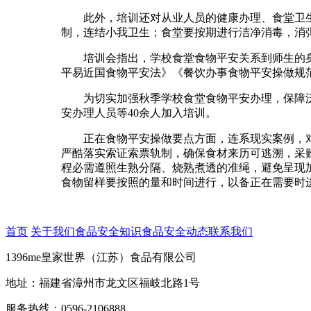
此外，培训还对从业人员的健康办理、食堂卫生以
制，连结小我卫生；食堂要按期进行洁净消毒，消
培训会指出，学校食堂食物平安关系到师生的身
平易近国食物平安法》《餐饮办事食物平安操做规
为切实加强秋季学校食堂食物平安办理，保障泛
安办理人员等40余人加入培训。
正在食物平安操做要点方面，连系现实案例，对
严酷落实索证索票轨制，确保食材来历可逃溯，采
程必需遵照生熟分隔、烧熟煮透的准绳，避免呈现
食物留样要按照的量和时间进行，以备正在需要时
首页
关于我们
食品安全知识
食品安全动态
联系我们
1396me皇家世界（江苏）食品有限公司
地址：福建省漳州市龙文区福岐北路1号
服务热线：0596-2106888