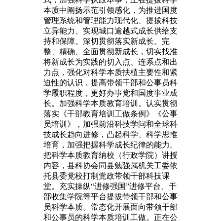
本质中阐扬示范引领感化，为推进国度
管理系统和管理能力现代化、提拔科技
立异能力、实现城口逾越式成长供给支
持和保障。深切贯彻落实新成长。完
整、精确、全面贯彻新成长，切实找准
将新成长为实践的切入点、连系点和出
力点，强化对科学本质扶植主要性和紧
迫性的认识，提高带领干部和公事员科
学履职程度，更好办事党和国度事业成
长。加强科学本质教育培训。认实贯彻
落实《干部教育培训工做条例》《公事
员培训》，加强前沿科技学问和全球科
技成长趋向进修，凸起科学、科学思惟
培育，加强把握科学成长纪律的能力。
把科学本质教育纳校（行政学院）讲授
内容，县科协会同县勉强属机关工委依
托县委党校打制党政带领干部科技课
堂。充实操纵“进修强国”进修平台、干
部收集学院等平台提拔带领干部和公事
员科学本质。常态化开展面向带领干部
和公事员的科学本质培训工做。正在公