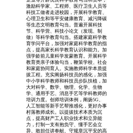
激励科学家、工程师、医疗卫生人员等
科技工做者走进校园，开展科学教育、
心理卫生和等平安健康教育、减污降碳
等生态文明教育勾当。普遍开展科技
节、科学营、科技小论文（发现、制
做）等科学教育勾当。搭建家庭科学教
育学问平台，加强对家庭科学教育的指
点，提高家长科学教育认识和能力。加
强学龄前儿童科学发蒙教育。开展科学
教育类亲子体验勾当，鞭策学校、社会
和家庭协同育人。实施教师科学本质提
拔工程。充实阐扬科技员的感化，加强
中小学科学教师和科技员步队扶植，加
大对科学、数学、物理、化学、生物
学、通用手艺、消息手艺等学科教师的
培训力度。创师培训体例，阐扬5G、
人工智能等新手艺帮推感化，更好办事
村落教师成长。以提拔技术本质为沉
点，提高财产工人职业技术和立异能
力，打制一支有抱负守、懂手艺会立
异、敢担任讲奉献、守规章沉平安的高