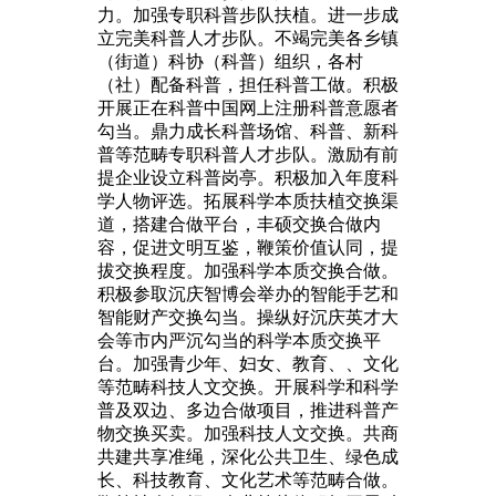
力。加强专职科普步队扶植。进一步成
立完美科普人才步队。不竭完美各乡镇
（街道）科协（科普）组织，各村
（社）配备科普，担任科普工做。积极
开展正在科普中国网上注册科普意愿者
勾当。鼎力成长科普场馆、科普、新科
普等范畴专职科普人才步队。激励有前
提企业设立科普岗亭。积极加入年度科
学人物评选。拓展科学本质扶植交换渠
道，搭建合做平台，丰硕交换合做内
容，促进文明互鉴，鞭策价值认同，提
拔交换程度。加强科学本质交换合做。
积极参取沉庆智博会举办的智能手艺和
智能财产交换勾当。操纵好沉庆英才大
会等市内严沉勾当的科学本质交换平
台。加强青少年、妇女、教育、、文化
等范畴科技人文交换。开展科学和科学
普及双边、多边合做项目，推进科普产
物交换买卖。加强科技人文交换。共商
共建共享准绳，深化公共卫生、绿色成
长、科技教育、文化艺术等范畴合做。