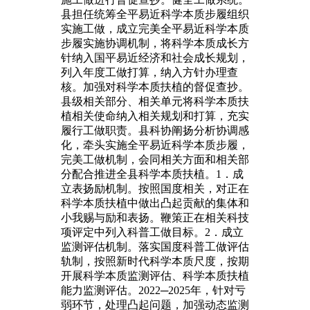
县担任统筹全平易近科学本质步履组织
实施工做，成立完美全平易近科学本质
步履实施协调机制，将科学本质成长方
针纳入国平易近经济和社会成长规划，
列入年度工做打算，纳入方针办理查
核。加强对科学本质扶植的督促查抄。
县级相关部分、相关单元将科学本质扶
植相关使命纳入相关规划和打算，充实
履行工做职责。县科协阐扬分析协调感
化，牵头实施全平易近科学本质步履，
完美工做机制，会同相关方面和相关部
分配合推进全县科学本质扶植。1．成
立表扬励机制。按照国度相关，对正在
科学本质扶植中做出凸起贡献的集体和
小我赐与励和表扬。鞭策正在相关科技
项评定中列入科普工做目标。2．成立
监测评估机制。落实国度科普工做评估
轨制，按照新时代科学本质尺度，按期
开展科学本质监测评估、科学本质扶植
能力监测评估。2022─2025年，针对亏
弱环节，处理凸起问题，加强动态监测