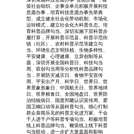
策社会组织、企事业单元积极开展科技
意愿办事，培育科技意愿办事先辈典
型。成立健全社会化带动机制、市场化
运转模式，建立社会化大科普生态。培
育科普品牌勾当。深切实施下层科普步
履打算，开展科普示范县、科普示范街
镇（社区）、农村科普示范等建立勾
当。环绕生态文明扶植、生物多样性、
平安健康、心理健康、立异创制等从
题，深切开展全国科普日、科技勾当
周、双创勾当周等分析性科普品牌勾
当，开展防灾减灾日、食物平安宣传
周、平安出产月、科学日、世界日、世
界景象形象日、中国航天日、世界地球
日、世界粮食日、全国地盘日、世界防
治结核病日、国度邦畿认识宣传周、爱
国卫糊口动等从题科普勾当。细心打制
群众喜闻乐见的科普文化进万家、千会
千人进千户等科普专项勾当。积极培育
线上科普品牌勾当。鞭策线上线下科普
勾当联动，进一步扩大笼盖面和影响