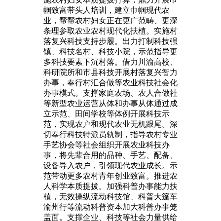
帼致富带头人培训，建立巾帼现代农
业，帮帮农村妇女正在更广范畴、更深
条理参取农业农村现代化扶植。实施村
落复兴科技支持步履。出力打制科技强
镇、科技名村、科技小院，示范指导更
多科技要素下沉村落。借力川渝高校、
科研院所和市县科技开展村落复兴智力
办事，奉行村汇合做等农业科技社会化
办事模式。支撑家庭农场、农人合做社
等新型农业运营从体和办事从体通过成
立示范、田间学校等体例开展科技示
范，实现农户和现代农业无机跟尾。深
切奉行科技特派员轨制，指导农村专业
手艺协会等社会组织开展农业科技办
事，将先辈合用的品种、手艺、配备、
设备导入农户，引领现代农业成长。示
范带动更多农村青年创业致富。推进农
人科学本质提拔。加强科普办事能力扶
植，无效操纵流动科技馆、科普大篷车
渝州行等流动科普资本加大科普办事笼
盖面。支撑企业、科技等社会力量供给