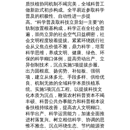
质扶植协同机制不竭完美，全域科普工
做新款式初步构成。全平易近参取科学
普及的积极性、自动性进一步提
高。“科学普及取科技立异划一主要”的
轨制放置根基构成，科学正在全社会普
遍，崇尚立异的社会空气日益稠密，社
会文明程度较着提拔。紧紧环绕践行社
会从义焦点价值不雅，鼎力科学，培育
科学思维，养成文明、健康、绿色、环
保的科学糊口体例，提高劳动出产、立
异创制技术，沉点实施5项提拔步履。
出力固根底、扬劣势、补短板、强弱
项，建立从体多元、手段多样、供给优
良、机制无效的全域科学本质扶植系
统。实施5项沉点工程。以提拔科技文
化本质为沉点，鞭策农村科普资本不竭
丰硕、科普公共办事能力和科普根本设
备扶植持续改善，提高农人文明糊口、
科学出产、科学运营能力，加速全面推
进村落复兴。树立相信科学、协调的思
惟不雅念。沉点环绕生态、节约能源资