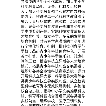
异潜质的学生个性化成长。加大中小学
科学教育场地、设备、耗材及运转投
入，加大科学教育勾当和资本向农村倾
斜力度。推进消息手艺取科学教育深度
融合，奉行场景式、体验式、沉浸式进
修。完美科学教育质量评价和青少年科
学本质监测评估。实施科技立异后备人
才培育打算。成立科学、多元的发觉和
培育机制，对有科学家潜质的青少年进
行个性化培育。打制一批科技创育示范
学校，凸起青少年科技创育特色。开展
英才打算、青少年科学俱乐部、雏鹰打
算等工做，摸索科技立异后备人才培育
模式。拓展青少年科技勾当交换渠道，
组织好各类全市性科技竞赛选拔，鼎力
开展科技立异大赛、科学素养大赛等各
类青少年科技立异实践勾当。成立校表
里科学教育资本无效跟尾机制。实施馆
校合做步履，指导中小学充实操纵科技
馆、科育等科普场合普遍开展各类进修
实践勾当，组织学校、医疗卫朝气构、
企业等开辟优良科学教育勾当和资本，