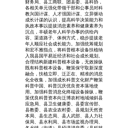
财务局、县工商联、团县委、县科协，
各相关单元强化带领干部和公事员对科
教兴国计谋、人才强国计谋、立异驱动
成长计谋的认识，提高科学决策能力和
执政本事以提拔消息素养和健康素养为
沉点，丰硕老年人科学办事的供给内
容、渠道路子、体例方式，稳步提拔老
年人顺应社会成长能力。加强统筹规划
和宏不雅指点，将科普根本设备扶植纳
入我县国平易近经济和社会成长规划。
合理结构新建科普根本设备，无效操纵
既有科普根本设备。鞭策保守取新深度
融合，扶植立即、泛正在、精准的消息
化全收集，加强成长科普文化财产鞭策
科普中国、科普沉庆优良资本落地使
用。加强科普消息化终端设备操纵，鞭
策优良科普资本向泛博农村地域倾斜县
应急局、县卫生健康委、县委宣传部、
县教委、县农业农村委、县规划天然资
本局、县生态局、县人武部、县人力社
保局、县水利局、县市场监视办理局、
各乡镇（街道）县经济消息委（县科技