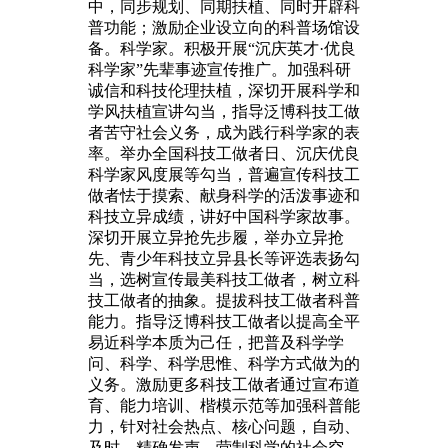
中，同步规划、同期扶植、同时开辟科
普功能；激励企业设立向的科普场馆设
备。科学家。积极开展“沉庆英才·优良
科学家”先辈事迹宣传推广。加强科研
诚信和科技伦理扶植，深切开展科学和
学风扶植宣讲勾当，指导泛博科技工做
者苦守社会义务，成为践行科学家的表
率。举办全国科技工做者日、沉庆优良
科学家风度展等勾当，普遍宣传科技工
做者怯于摸索、献身科学的活泼事迹和
科技立异成绩，讲好中国科学家故事。
深切开展立异抢先步履，举办立异抢
先、青少年科技立异县长等评选表扬勾
当，选树宣传最美科技工做者，树立科
技工做者的抽象。提拔科技工做者科普
能力。指导泛博科技工做者以提高全平
易近科学本质为己任，把普及科学学
问、科学、科学思惟、科学方式做为的
义务。激励更多科技工做者通过宣布道
育、能力培训、楷模示范等加强科普能
力，针对社会热点、核心问题，自动、
及时、精确发声，营制科学的社会空