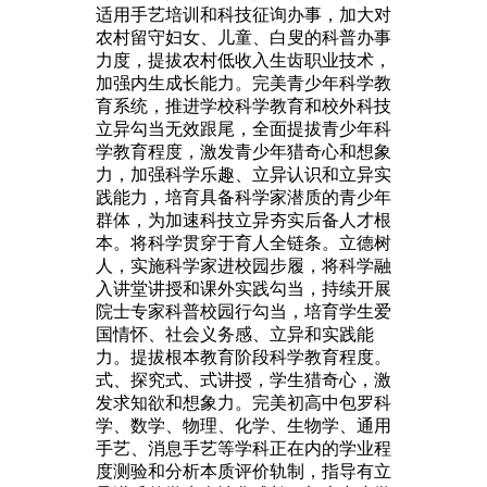
适用手艺培训和科技征询办事，加大对
农村留守妇女、儿童、白叟的科普办事
力度，提拔农村低收入生齿职业技术，
加强内生成长能力。完美青少年科学教
育系统，推进学校科学教育和校外科技
立异勾当无效跟尾，全面提拔青少年科
学教育程度，激发青少年猎奇心和想象
力，加强科学乐趣、立异认识和立异实
践能力，培育具备科学家潜质的青少年
群体，为加速科技立异夯实后备人才根
本。将科学贯穿于育人全链条。立德树
人，实施科学家进校园步履，将科学融
入讲堂讲授和课外实践勾当，持续开展
院士专家科普校园行勾当，培育学生爱
国情怀、社会义务感、立异和实践能
力。提拔根本教育阶段科学教育程度。
式、探究式、式讲授，学生猎奇心，激
发求知欲和想象力。完美初高中包罗科
学、数学、物理、化学、生物学、通用
手艺、消息手艺等学科正在内的学业程
度测验和分析本质评价轨制，指导有立