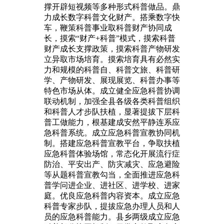
撑开辟短视频等多种形式科普做品。鼎
力成长数字科普文化财产。搭乘数字快
车，鞭策科普事业取科普财产协同成
长，摸索“财产+科普”模式，摸索科普
财产成长支撑政策，摸索科普产物研发
立异取市场培育。摸索培育具有必然实
力和规模的科普自、科普文旅、科普研
学、产物研发、展现展览、科普办事等
特色市场从体。成立健全应急科普协调
联动机制，加强全县各级各类科普组织
和科普人才步队扶植，显著提拔下层科
普工做能力，根基建成安然平静连系应
急科普系统。成立应急科普宣教协同机
制。搭建应急科普宣教平台，争取扶植
应急科普体验场馆，常态化开展流行症
防治、平安出产、防灾减灾、应急避险
等从题科普宣教勾当，全面推进应急科
普学问进企业、进社区、进学校、进家
庭。优良应急科普内容资本。成立应急
科普专家步队，提拔应急办理人员和人
员的应急科普能力。县乡两级成立应急