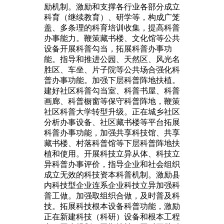
励机制。激励和支撑各行业各部分成立
科育（继续教育）、研学等，构成广笼
盖、多条理的科育培训收集，提高科普
办事能力。鞭策藏书楼、文化馆等公共
设备开展科普勾当，拓展科普办事功
能。指导和推进公园、天然区、风光名
胜区、车坐、片子院等公共场合强化科
普办事功能。加强下层科普阵地扶植。
建好社区科普勾当室、科普书屋、科普
画廊、科普橱窗等保守科普阵地，鞭策
社区科普大学转型升级。正在城乡社区
分析办事设备、社区藏书楼等平台拓展
科普办事功能，加强共享科技馆、共享
藏书楼、村落科普馆等下层科普阵地扶
植和使用。开展科技立异从体、科技立
异科普办事评价，指导企业和社会组织
成立无效的科技资本科普机制。激励县
内科技型企业连系企业科技立异加强科
普工做。加强取组织合做，及时普及科
技。拓展科技根本设备科普功能，激励
正在新建科技（科研）设备和根本工程