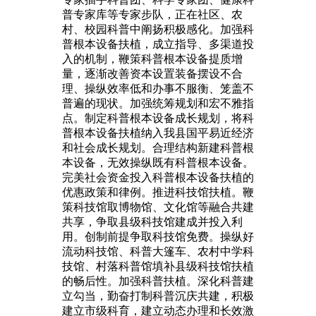
普专家库等专家步队，正在社区、农
村、校园科普中阐扬积极感化。加强科
普根本设备扶植，成立指导、多渠道投
入的机制，鞭策科普根本设备提质增
量，逐渐改善资本设置装备摆设不合
理、操纵效率低和办事不服衡、笼盖不
普遍的现状。加强统筹规划和宏不雅指
点。制定科普根本设备成长规划，将科
普根本设备扶植纳入我县国平易近经济
和社会成长规划。合理结构新建科普根
本设备，无效操纵既有科普根本设备。
完美社会资金投入科普根本设备扶植的
优惠政策和律例。推进科技馆扶植。鞭
策科技馆取博物馆、文化馆等融合共建
共享，争取县级科技馆建成并投入利
用。创制前提争取科技馆免费。操纵好
流动科技馆、科普大篷车、农村中学科
技馆、村落科普馆填补县级科技馆扶植
的畅后性。加强科普扶植。深化科普建
立勾当，勤奋打制科普沉庆共建，积极
建立市级科育，建立动态办理和长效激