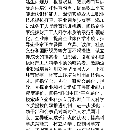
活生计规划、根基权益、健康糊口常识
等通识培训和科普勾当，提高职工平安
健康认识和能力。深切实施农人工职业
技术提拔打算、肄业圆梦步履等，添加
进城务工人员教育培训机遇。阐扬企业
家提拔财产工人科学本质的示范引领感
化。企业家，提高企业家科学本质，指
导企业家正在爱国、立异、诚信、社会
义务和国际视野等方面不竭提拔，做立
异成长的摸索者、组织者、引领者和提
拔财产工人科学本质的鞭策者。激励企
业积极培育利用立异型技强人才，正在
环节岗亭、环节工序培育利用高技强人
才。阐扬学会、协会、研究会感化，指
导、支撑企业和社会组织开展职业能力
程度评价。阐扬“科创中国”平台感化，
摸索成立企业科技立异和财产工人科学
本质提拔的双推进机制。进一步强化带
领干部和公事员对新时代人才强国计
谋、立异驱动成长计谋的认识，提高科
学决策能力，树立科学，控制科学方
式，加强科学执政本事，正在提拔科学