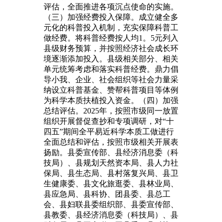
评估，全面推进各项沉点使命的实施。
（三）加强经费投入保障。成立健全多
元化的科普投入机制，充实保障科普工
做经费。将科普经费按人均1。5元列入
县级财务预算，并按照经济社会成长环
境逐渐添加投入。县级相关部分、相关
单元统筹考虑和落实科普经费。鼎力倡
导小我、企业、社会组织等社会力量采
纳设立科普基金、赞帮科普项目等体例
为科学本质扶植投入资金。（四）加强
总结评估。2025年，按照市级同一放置
组织开展督促查抄和专项调研，对“十
四五”期间全平易近科学本质工做进行
全面总结和评估，按照市级相关开展表
扬励。县委宣传部、县经济消息委（科
技局）、县规划天然资本局、县人力社
保局、县生态局、县村落复兴局、县卫
生健康委、县文化旅逛委、县林业局、
县应急局、县科协、团县委、县总工
会、县妇联县委组织部、县委宣传部、
县教委、县经济消息委（科技局）、县