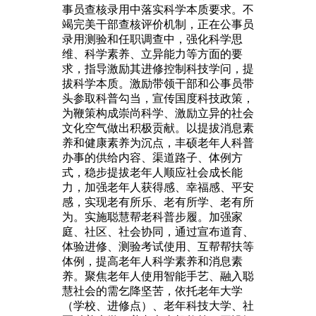
事员查核录用中落实科学本质要求。不
竭完美干部查核评价机制，正在公事员
录用测验和任职调查中，强化科学思
维、科学素养、立异能力等方面的要
求，指导激励其进修控制科技学问，提
拔科学本质。激励带领干部和公事员带
头参取科普勾当，宣传国度科技政策，
为鞭策构成崇尚科学、激励立异的社会
文化空气做出积极贡献。以提拔消息素
养和健康素养为沉点，丰硕老年人科普
办事的供给内容、渠道路子、体例方
式，稳步提拔老年人顺应社会成长能
力，加强老年人获得感、幸福感、平安
感，实现老有所乐、老有所学、老有所
为。实施聪慧帮老科普步履。加强家
庭、社区、社会协同，通过宣布道育、
体验进修、测验考试使用、互帮帮扶等
体例，提高老年人科学素养和消息素
养。聚焦老年人使用智能手艺、融入聪
慧社会的需乞降坚苦，依托老年大学
（学校、进修点）、老年科技大学、社