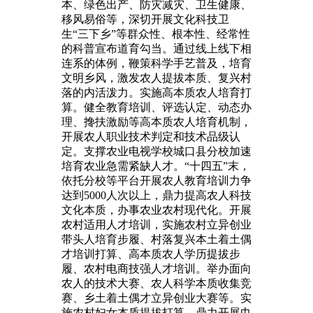
本、绿色出产、防灾减灾、卫生健康、
移风易俗等，深切开展文化科技卫
生“三下乡”等群众性、根本性、经常性
的科普宣布道育勾当。通过线上线下相
连系的体例，鞭策科学手艺普及，培育
文明乡风，激发农人提拔本质、复兴村
落的内活泼力。实施高本质农人培育打
算。健全教育培训、评选认定、动态办
理、搀扶激励等高本质农人培育机制，
开展农人职业技术判定和技术品级认
定。支撑农业电视学校城口县分校加速
培育农业急需紧缺人才。“十四五”末，
依托分校等平台开展农人教育培训力争
达到5000人次以上，鼎力提高农人科技
文化本质，办事农业农村现代化。开展
农村适用人才培训，实施农村立异创业
带头人培育步履、村落复兴本土着土偶
才培训打算、高本质农人学历提拔步
履、农村电商技强人才培训。举办面向
农人的技术大赛、农人科学本质收集竞
赛、乡土着土偶才立异创业大赛等。实
施农村妇女本质提拔打算，鼎力开展巾