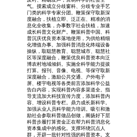
气。摸索成立分歧窗科、分歧专业手艺
门类的科学专家分团。鞭策保守取新深
度融合，扶植立即、泛正在、精准的消
息化全收集，办事数字社会扶植，加速
成长科普文化财产。鞭策科普中国、科
普沉庆优良资本落地使用，为供给精细
化增值办事。加强科普消息化终端设备
操纵，取聪慧教育、聪慧城市、聪慧社
区等深度融合，鞭策优良科普资本向泛
博农村地域倾斜。实施全科学能力提拔
打算。报刊、音像、电视、等保守取新
深度融合，激励公共交通、户外电子
屏、楼宇电视等各类前言添加科学公益
告白内容，实现科普内容多渠道全。指
导支流加大科技宣传力度，添加科普内
容、增设科普专栏。鼎力成长新科学。
加强从业人员科学能力培训。吸引和激
励社会参取科普做品创做，阐扬好下层
科普步履打算资金正在帮力科普消息化
资本集成中的感化。支撑环绕沉点人
群，开辟一批针对性强的科普资本。支