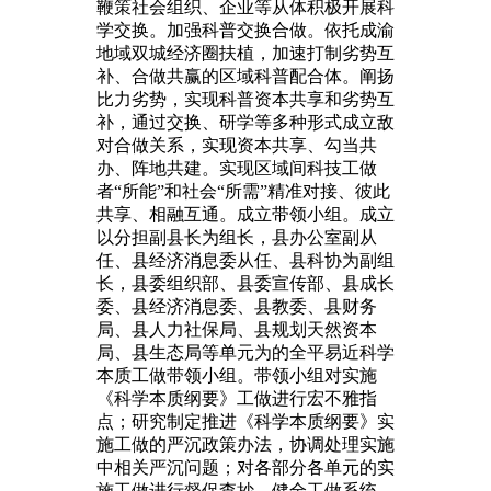
鞭策社会组织、企业等从体积极开展科
学交换。加强科普交换合做。依托成渝
地域双城经济圈扶植，加速打制劣势互
补、合做共赢的区域科普配合体。阐扬
比力劣势，实现科普资本共享和劣势互
补，通过交换、研学等多种形式成立敌
对合做关系，实现资本共享、勾当共
办、阵地共建。实现区域间科技工做
者“所能”和社会“所需”精准对接、彼此
共享、相融互通。成立带领小组。成立
以分担副县长为组长，县办公室副从
任、县经济消息委从任、县科协为副组
长，县委组织部、县委宣传部、县成长
委、县经济消息委、县教委、县财务
局、县人力社保局、县规划天然资本
局、县生态局等单元为的全平易近科学
本质工做带领小组。带领小组对实施
《科学本质纲要》工做进行宏不雅指
点；研究制定推进《科学本质纲要》实
施工做的严沉政策办法，协调处理实施
中相关严沉问题；对各部分各单元的实
施工做进行督促查抄。健全工做系统。