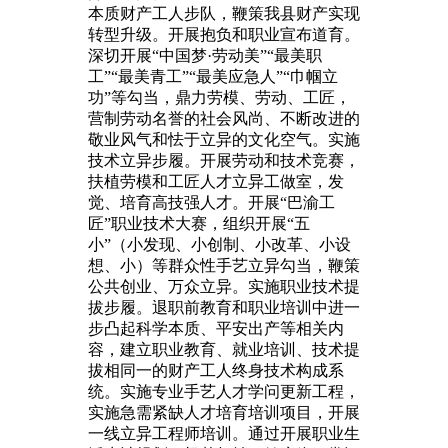
本质财产工人步队，鞭策我县财产实现
转型升级。开展抱负和职业宣布道育。
深切开展“中国梦·劳动美”“最美职
工”“最美青工”“最美应急人”“巾帼立
功”等勾当，鼎力劳模、劳动、工匠，
营制劳动名誉的社会风尚、不断改进的
敬业风气和怯于立异的文化空气。实施
技术立异步履。开展劳动和技术竞赛，
扶植劳模和工匠人才立异工做室，发
觉、培育高技强人才。开展“巴渝工
匠”职业技术大赛，组织开展“五
小”（小发现、小创制、小改革、小设
想、小）等群众性手艺立异勾当，鞭策
公共创业、万众立异。实施职业技术提
拔步履。退职前教育和职业培训中进一
步凸起科学本质、平安出产等相关内
容，建立职业教育、就业培训、技术提
拔相同一的财产工人终身技术构成系
统。实施专业手艺人才学问更新工程，
实施急需紧缺人才培育培训项目，开展
一线立异工程师培训。通过开展职业生