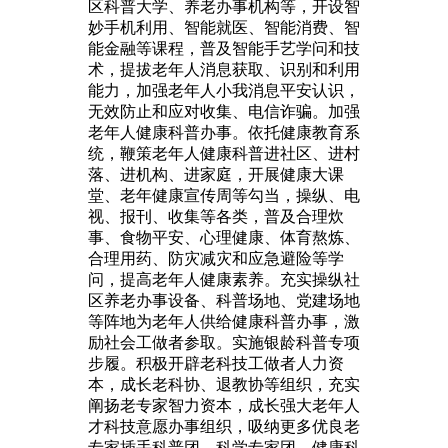
区科普大学、养老办事机构等，开设智
妙手机利用、智能就医、智能消费、智
能金融等课程，普及智能手艺学问和技
术，提拔老年人消息获取、识别和利用
能力，加强老年人小我消息平安认识，
无效防止和应对收集、电信诈骗。加强
老年人健康科普办事。依托健康教育系
统，鞭策老年人健康科普进社区、进村
落、进机构、进家庭，开展健康大课
堂、老年健康宣传周等勾当，操纵、电
视、报刊、收集等各类，普及合理炊
事、食物平安、心理健康、体育熬炼、
合理用药、防灾减灾和应急避险等学
问，提高老年人健康素养。充实操纵社
区养老办事设备、科普场地、党建场地
等阵地为老年人供给健康科普办事，激
励社会工做者参取。实施银龄科普专项
步履。积极开辟老科技工做者人力资
本，成长老科协、退教协等组织，充实
阐扬老专家智力资本，成长强大老年人
才科技意愿办事组织，吸纳更多优良老
专家插手科普团、科学专家团、健康科