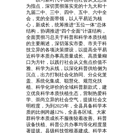
为指点，深切贯彻落实党的十九大和十
九届二中、三中、四中、五中、六中全
会，党的全面带领，以人平易近为核
心，新成长，统筹推进“五位一体”总体
结构，协调推进“四个全面”计谋结构，
全面贯彻习总关于科普和科学本质扶植
的主要阐述，深切落实市委、市关于科
技立异的各项决策摆设，以提高全平易
近科学本质办事高质量成长、高质量糊
口为方针，以践行社会从义焦点价值不
雅、科学为从线，以深化科普供给侧为
沉点，出力打制社会化协同、分众化笼
盖、系统化集成、聪慧化、规范化扶
植、科学化评价的全域科普新款式，建
立优良科学本质扶植生态，营制热爱科
学、崇尚立异的社会空气，提拔社会文
明程度，为到2025年，全县具备科学本
质的比例跨越12%，全县各区域、大家
群科学本质成长不服衡较着改善。科普
设备扶植、科普公共办事均等化程度显
著提拔。县级科技馆根基建成。科学本