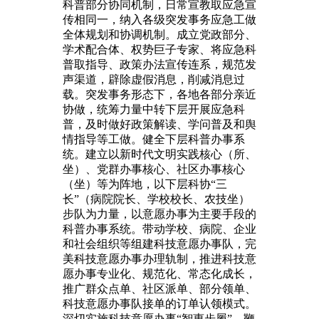
科普部分协同机制，日常宣教取应急宣
传相同一，纳入各级突发事务应急工做
全体规划和协调机制。成立党政部分、
学术配合体、权势巨子专家、将应急科
普取指导、政策办法宣传连系，规范发
声渠道，辟除虚假消息，削减消息过
载。突发事务形态下，各地各部分亲近
协做，统筹力量中转下层开展应急科
普，及时做好政策解读、学问普及和舆
情指导等工做。健全下层科普办事系
统。建立以新时代文明实践核心（所、
坐）、党群办事核心、社区办事核心
（坐）等为阵地，以下层科协“三
长”（病院院长、学校校长、农技坐）
步队为力量，以意愿办事为主要手段的
科普办事系统。带动学校、病院、企业
和社会组织等组建科技意愿办事队，完
美科技意愿办事办理轨制，推进科技意
愿办事专业化、规范化、常态化成长，
推广群众点单、社区派单、部分领单、
科技意愿办事队接单的订单认领模式。
深切实施科技意愿办事“智惠步履”，鞭