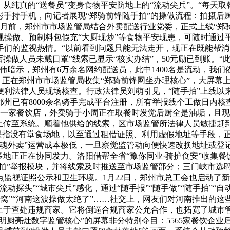
，从纯真的“送餐员”变身食物平安防地上的“流动尖兵”。“每天
彬手持手机，向记者展现“郑骑前锋随手拍”的操做流程：拍摄后
月前，郑州市市场监管局结合外卖配送行业党委，正式上线“郑
操做、预制料包假充“大厨现炒”等食物平安现患，可随时通过平
骑手们的监视热情。“以前看到问题只能无法走开，现正在既能帮
店操做人员未戴口罩”线索已显示“核实办结”，50元励已到账。
伟暗示，郑州有6万余名网约配送员，此中1400名是流动，我
”。正在郑州市市场监管局收集“郑骑前锋网坐办理核心”，大屏幕
便利法律人员现场核查。行政法律员刘萌引见，“随手拍”上线以
州已有8000余名骑手完成平台注册，所有举报线个工做日内核查
的一家餐饮店，外卖骑手小周正在取餐时发觉后厨全是油垢，且现
境上传至系统。顺着他供给的线索，区市场监管所法律人员敏捷赶
”是指没有堂食场地，以至通过租借证照、利用虚假地址等手段，
鬼魂外卖”运营成本极低，一旦察觉监管动向便快速改换地址或登
多地正正在协同发力。洛阳借帮全省“豫你同业·骑护食安”收集
手拍”举报模块，并将线索及时推送至市场监管部分；三门峡市选
点监视证照公示和卫生环境。1月22日，郑州市总工会也启动了
动探头”“城市尖兵”感化，通过“随手报”“随手做”“随手拍”“自
’的老窝”“河南这波操做太绝了”……社交上，网友们对河南推出
不止于查处违规商家。它将倒逼合规商家公允合作，也拓宽了城市
明厨亮灶数字监管核心”的屏幕非分特别夺目：5565家餐饮企业