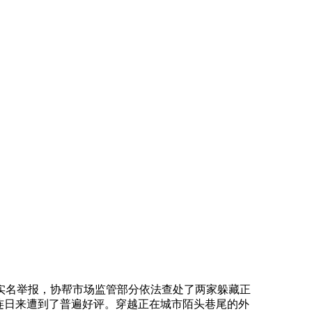
名举报，协帮市场监管部分依法查处了两家躲藏正
连日来遭到了普遍好评。穿越正在城市陌头巷尾的外