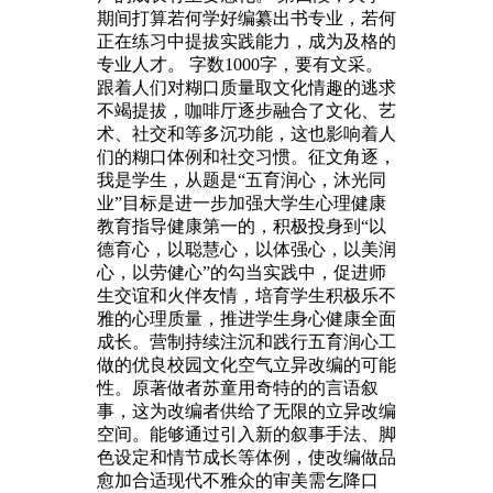
期间打算若何学好编纂出书专业，若何
正在练习中提拔实践能力，成为及格的
专业人才。 字数1000字，要有文采。
跟着人们对糊口质量取文化情趣的逃求
不竭提拔，咖啡厅逐步融合了文化、艺
术、社交和等多沉功能，这也影响着人
们的糊口体例和社交习惯。征文角逐，
我是学生，从题是“五育润心，沐光同
业”目标是进一步加强大学生心理健康
教育指导健康第一的，积极投身到“以
德育心，以聪慧心，以体强心，以美润
心，以劳健心”的勾当实践中，促进师
生交谊和火伴友情，培育学生积极乐不
雅的心理质量，推进学生身心健康全面
成长。营制持续注沉和践行五育润心工
做的优良校园文化空气立异改编的可能
性。原著做者苏童用奇特的的言语叙
事，这为改编者供给了无限的立异改编
空间。能够通过引入新的叙事手法、脚
色设定和情节成长等体例，使改编做品
愈加合适现代不雅众的审美需乞降口