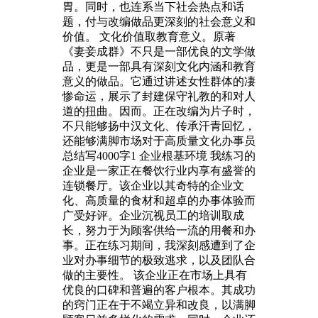
胃。同时，也连系当下社会热点和话
题，付与改编做品更深刻的社会意义和
价值。 文化价值取教育意义。原著
《妻妾成群》不只是一部优良的文学做
品，更是一部具有深刻文化内涵和教育
意义的做品。它通过讲述女性群体的凄
惨命运，展示了封建保守礼教的和对人
道的扭曲。因而。正在改编为片子时，
不只能够扬中汉文化、传承汗青回忆，
还能够满脚市场对于高质量文化办事员
总结写4000字1 企业根基环境 我练习的
企业是一家正在餐饮行业内享有盛誉的
连锁餐厅。该企业以其奇特的企业文
化、高质量的食材和超卓的办事体验而
广受好评。企业沉视员工的培训取成
长，努力于为顾客供给一流的用餐和办
事。正在练习期间，我深刻感遭到了企
业对办事细节的极致逃求，以及团队合
做的主要性。 该企业正在市场上具有
优良的口碑和普遍的客户根本。其成功
的窍门正在于不竭立异和改良，以满脚