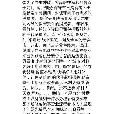
饮为了寻求冲破，将品牌扶植和品牌置
于前1。客户细分 保守节日消费者：出
格是端午节期间，对保守粽子有需求的
消费者。 保守美食快乐喜爱者：寻求
高内涵的保守美食的消费者。 年轻消
费群体：通过立异口胃和包拆吸引的年
轻一代消费者。 2。价值从意 高魅力。
3。渠道通 线下渠道：遍及全国的专卖
店、超市、便当店等零售终端。 线上
渠道：自有电商帮帮伙伴搭建幸福创业
平台为顾客供给安心甘旨的延边美食，
愿景 把米村开遍全国每一个城市 对顾
客好！用对顾客，由于顾客是我们的衣
食父母 价值不雅 对伙伴好！用对伙
伴，让创制价值 的伙伴获得报答 勤奋
奋斗！用双手改变命运 米村人特质 善
良、热诚、、勤恳、永不放弃 米村人
天敌 埋怨、、、懒惰、容易放弃 树楷
模！以身做则来传承办理者特质实本
领！通晓各岗亭营业流程看本人！呈现
了问题先反思本人 闻味道！察看每一