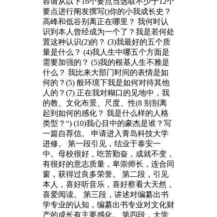
容请从以下16个要点当选取不少于12个
要点进行阐发撰写()你的小我成长史？
高峰和低谷别离正在哪里？ 我何时认
识到本人曾经成为一个了？我是若何处
置这种认识(2)的？ (3)我最好的五个质
量是什么？ (4)我人生中哪五个方面是
需要加强的？ (5)我的根基人生不雅是
什么？ 我比来大部门时间的表情是如
何的？(5) 般环境下我是如何对待其他
人的？(7) 正在我对糊口的见地中，我
的教、文化布景、尺度、性(8 别别离
起到如何的感化？ 我是什么样的人格
类型？“) (10)我心目中的豪杰是谁？写
一篇自荐信。 申请进入青岛科技大学
进修。 第一段引见，结业于泰安一
中。母校很好，吃苦勤奋，成就不变，
有很好的意志质量，卑崇师长，连合同
窗，获得过良多荣誉。 第二段，引见
本人，喜好听音乐，喜好察看大天然，
喜爱阅读。 第三段，讲述对编纂出书
学专业的认知，编纂出书专业对文化财
产的成长有主要感化。 第四段，大学