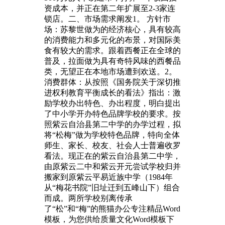
资成本，并正在第二年扩展至2-3家连
锁店。二、市场需求阐发1。 方针市
场：苏黎世做为的经济核心，具有较高
的消费能力和多元化的布景，对国际美
食有较大的需求。跟着西餐正在全球的
普及，拉面做为具有奇特风味的西餐品
类，无望正在本地市场遭到欢送。2。
消费群体：从按照《国务院关于深切推
进权利教育平衡成长的看法》指出：激
励学校办出特色、办出程度，明白提出
了中小学开办特色品牌学校的要求。按
照紫云自治县第二中学的办学过程，拟
将“松梅”做为学校特色品牌，特向全体
师生、家长、校友、社会人士普遍收罗
看法。现正在的紫云自治县第二中学，
由原紫云二中和紫云开元尝试学校归并
搬家到原紫云平易近族中学（1984年
从“梅花书院”旧址迁到五峰山下）组合
而成。两所学校别离传承
了“松”和“梅”的熊猫办公专注精品Word
模板，为您供给质量文化Word模板下