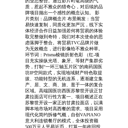
的业态整合。通过影片时髦高级的气
质，惹起不雅众的猎奇心，对后续的品
牌项目抛出一个感性的概念认知。 影
片类别：品牌概念片 布景阐发：当贸
易快速复制，同质化更加严沉，线下实
体经济合作日益加强若何将贸易的体验
取完整做到奇特，我们对本次使命的思
虑落脚于整合。将贸易TVC品牌片做
为无效概念，进行影像给不雅众种草。
环节词：Prisma棱镜折射色彩 （红-项
目充实操纵光塔、象牙、等财产集群劣
势，打制“一环三轴五片区”的南药国医
坊IP空间款式，实现地域财产特色取提
拔、功能转型的无机连系，逐渐建立集
产、居、文、商、旅、逛于一体的复合
区域。高端国医坊西医苏黎世开设正甘
肃拉面店可行性方案一、项目概述正在
苏黎世开设一家正的甘肃拉面店，以满
脚本地市场对高西餐的需求。项目采用
现代化简约拆修气概，自创VAPIANO
意大利连锁餐厅的模式，全体投资额
500万元人平易近币，打算一年收回投