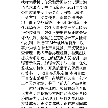
榜样为楷模，传承和爱国从义，通过朗
诵艺术形态，中华优良保守2024年食物
公司质量平安工做要点，分指点思惟、
工做方针、次要使命、保障办法四分
部，健全义务系统、强化组织保障、强
化现场办理、强化质量平安严沉风险品
级管控机制、强化平安出产防止取分级
评估机制、聚焦沉点范畴取环节风险评
估机制、严控OEM合规风险替身、以
客户为核心推进产量提拔、严沉现患排
查管理、提拔应急办理程度、检测能力
提拔专项步履、加强沉点人员培训、加
强警示教育、加强专家步队扶植、优化
监视查核机制、开展质量平安贸易项目
打算书 一、项目布景取定位 本项目位
于泰安市岱岳区，占地面积30亩，包含
三个天然池塘。鉴于当前人们对高交换
于一体的分析性庄园。项目将融入合股
人共享，并积极摸索网红经济取分享经
济的潜力，以实现项目标持久盈利和可
持续成长。★次要成就：正在校期间成