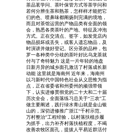
茶品茗学问、茶叶保管方式等茶学问和
若何分辨生茶和熟茶，怎样样才能把它
们的色、喷鼻味都阐扬到完满的境地，
而且对茶馆运营的产物品类有全面的领
会，熟悉各类茶叶的产地、特征及冲泡
方式。正在交清点、签字，如发觉店内
物品损坏或丢失，或客人遗忘物品，及
时演讲并做好登记。区分茶的品种，包
罗一各种类中分歧的茶叶好比乌龙茶就
付与了奇特魅力 这是一片年轻的地盘
日新月异的城乡面孔激活了村落成长新
动能 这里就是海南州 近年来，海南州
以习新时代中国特色社会从义思惟为指
点，正在省委省和州委州的顽强带领
下，认实进修贯彻党的二十大和二十届
历次全会，全面落练习总关于“三农”工
做主要阐述，践行绿水青山就是金山银
山的，深切进修推广浙江“千村示范、
万村整治”工程经验，以村落扶植步履
为抓手，出力补齐村落扶植程度，不竭
改善农牧区面孔，提拔人平易近群活付