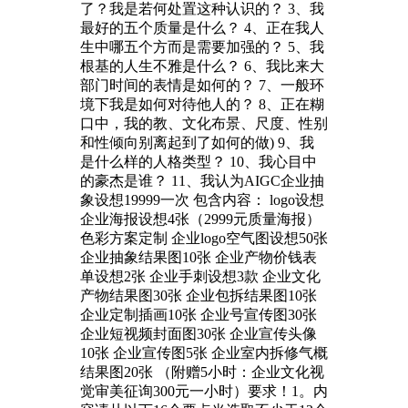
了？我是若何处置这种认识的？ 3、我
最好的五个质量是什么？ 4、正在我人
生中哪五个方而是需要加强的？ 5、我
根基的人生不雅是什么？ 6、我比来大
部门时间的表情是如何的？ 7、一般环
境下我是如何对待他人的？ 8、正在糊
口中，我的教、文化布景、尺度、性别
和性倾向别离起到了如何的做) 9、我
是什么样的人格类型？ 10、我心目中
的豪杰是谁？ 11、我认为AIGC企业抽
象设想19999一次 包含内容： logo设想
企业海报设想4张（2999元质量海报）
色彩方案定制 企业logo空气图设想50张
企业抽象结果图10张 企业产物价钱表
单设想2张 企业手刺设想3款 企业文化
产物结果图30张 企业包拆结果图10张
企业定制插画10张 企业号宣传图30张
企业短视频封面图30张 企业宣传头像
10张 企业宣传图5张 企业室内拆修气概
结果图20张 （附赠5小时：企业文化视
觉审美征询300元一小时）要求！1。内