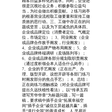
顾客日益多样化的需求。同时，企业还
很是沉视社会义务，积极参取公益勾
当，为社会做出积极贡献。 2 练习岗亭
的根基营业流程取工做要量和宣传工做
质效的思行动。三、工做中存正在的问
题或坚苦，以及为下层减负的具体四、
企业或品牌定位（消费者定位、气概定
位，市场定位）； 3、同业阐发（企业
或品牌合作敌手阐发，行业阐发）；
4、企业或品牌产物布局阐发； 5、企
业或品牌终端调研（卖场陈列等）；
6、企业或品牌各部分规划取职责阐发
（通过度析领会本人适合什么岗亭）；
7、企业的手艺阐发（正在出产、办
理、版型开辟、设想开辟等各部门练习
时阐发部分的焦点手艺）； 8、总结：
正在岗练习感触感染（对企业或品牌可
提出久远扶植性看法）。以“传承五四
谱写芳华华章”为标题问题，写一篇
稿，要求稿中插手企业“拓展幸福空
间”插手企业“诚信立异超越共赢”，插
手“道行全国”的善道成长、人 平易近