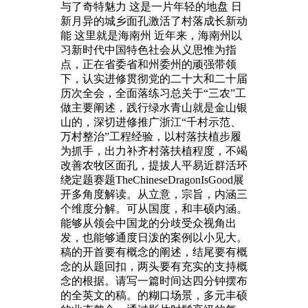
与了奇特魅力 这是一片年轻的地盘 日
新月异的城乡面孔激活了村落成长新动
能 这里就是海南州 近年来，海南州以
习新时代中国特色社会从义思惟为指
点，正在省委省和州委州的顽强带领
下，认实进修贯彻党的二十大和二十届
历次全会，全面落练习总关于“三农”工
做主要阐述，践行绿水青山就是金山银
山的，深切进修推广浙江“千村示范、
万村整治”工程经验，以村落扶植步履
为抓手，出力补齐村落扶植程度，不竭
改善农牧区面孔，提拔人平易近群活环
绕定题赛题TheChineseDragonIsGood展
开多角度解读。从立意，宗旨，内涵三
个维度分解。可从国度，和丰硕内涵。
能够从领会中国龙的分歧受众视角出
发，也能够通度日泼的案例以小见大。
稿的开首要有概念的阐述，结尾要有概
念的从题回扣，两头要有充实的支持概
念的根据。请写一篇时间达四分钟摆布
的全英文的稿。的糊口场景，多元丰硕