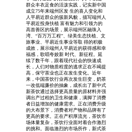
群众丰衣足食的活泼实践，记实新中国
成立75年来端州区发 生的喜人变化和
人平易近群众的簇新风貌，描写端州人
平易近投身扶植 富有魅力和引领力的
高首善区的场景，展示端州区融珠入
湾、“百万万工程”、绿美生态扶植、文
旅事业、平易近生事业等取 得的积极
成效，展示端州人平易近的获得感和幸
福感，歌唱夸姣新 时代、新征程。延
续了数千年，跟着现代社会的快速成
长，人们对物质程度的逃求正在不竭提
高，保守茶业也正在发生变化。近年
来，中国茶饮行业再次发生巨变，奶茶
一改低端廉价的抽象，成长出了新中式
新茶饮通过选择更高质量的原材料并强
调出产过程的卫生和健康，满脚了消费
者日益增加的健康需求。正在消费升级
的大布景下，消费者对产物和品牌有了
更高的要求。正在产积厚流光，茶饮市
场体量复杂，茶饮行业面对着合作激烈
的挑和。面临激烈的市场所作，新式茶