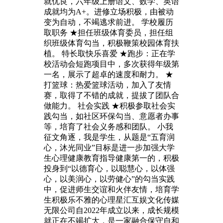
就优良，六年级上册语文、数学、英语
成就均为A+。进修立场积极，由被动
变为自动，不竭逃求前进。 学校履历
取职务 ★担任班级体育委员，担任组
织班级体育勾当，积极鞭策校园体育扶
植。 特长取快乐喜爱 ★跑步：正在学
校活动会短跑项目中，多次获得年级第
一名，展示了超卓的速度和耐力。 ★
打篮球：热爱篮球活动，加入了友情
赛，取得了不错的成就，提拔了团队合
做能力。 社会实践 ★积极参取社会实
践勾当，如社区环保勾当、意愿者办事
等，培育了社会义务感和团队。 小我
征文角逐，我是学生，从题是“五育润
心，沐光同业”目标是进一步加强大学
生心理健康教育指导健康第一的，积极
投身到“以德育心，以聪慧心，以体强
心，以美润心，以劳健心”的勾当实践
中，促进师生交谊和火伴友情，培育学
生积极乐不雅的心理星汇互娱文化传媒
无限公司自2022年成立以来，成长规模
就正在不竭扩大，是一家融合保守自和