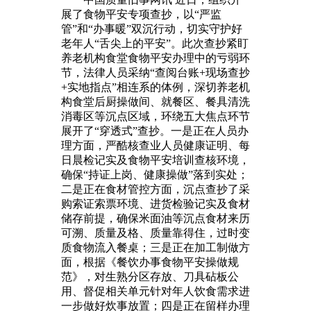
展了食物平安专项查抄，以“严监
管”和“办事暖”双沉行动，切实守护好
老年人“舌尖上的平安”。此次查抄紧盯
养老机构食堂食物平安办理中的亏弱环
节，法律人员采纳“查阅台账+现场查抄
+实地指点”相连系的体例，深切养老机
构食堂后厨操做间、就餐区、餐具清洗
消毒区等沉点区域，环绕五大焦点环节
展开了“穿透式”查抄。一是正在人员办
理方面，严酷核查业人员健康证明、每
日晨检记实及食物平安培训查核环境，
确保“持证上岗、健康操做”落到实处；
二是正在食材管控方面，沉点查抄了采
购索证索票环境、进货检验记实及食材
储存前提，确保米面油等沉点食材来历
可溯、质量及格、质量靠得住，过时变
质食物流入餐桌；三是正在加工制做方
面，根据《餐饮办事食物平安操做规
范》，对生熟分区存放、刀具砧板公
用、督促相关单元针对年人饮食需求进
一步做好炊事放置；四是正在留样办理