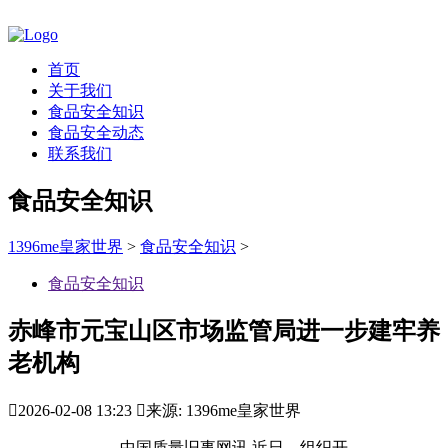
首页
关于我们
食品安全知识
食品安全动态
联系我们
食品安全知识
1396me皇家世界
>
食品安全知识
>
食品安全知识
赤峰市元宝山区市场监管局进一步建牢养
老机构

2026-02-08 13:23

来源: 1396me皇家世界
中国质量旧事网讯 近日，组织开