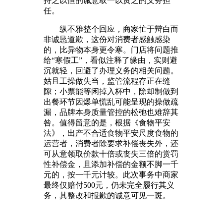
持之以恒的诚意取一以贯之的义务担
任。
纵不雅整个回应，商家忙于辩白而
非诚恳道歉，这份对消费者感触感染
的，比异物本身更令寒。门店将问题推
给“寒假工”，看似注释了缘由，实则避
沉就轻，回避了办理义务的相关问题。
姑且工操做失当，监管流程存正在缝
隙；小票能等闲掉入杯中，除却制做到
出餐环节因爆单慌乱可能呈现的操做疏
漏，品牌本身质量管控的松弛也难辞其
咎。值得留意的是，根据《食物平安
法》，出产不合适食物平安尺度食物的
运营者，消费者除要求补偿丧失外，还
可从意领取价款十倍或丧失三倍的赏罚
性补偿金，且添加补偿的金额不脚一千
元的，按一千元计较。此次事务中商家
最终仅赔付500元，仍未完全履行其义
务，其整改和报歉的诚意可见一斑。