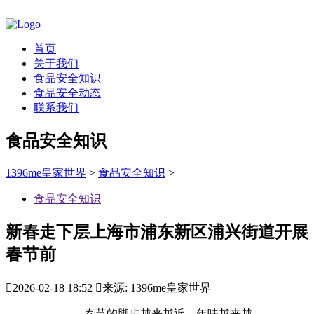
首页
关于我们
食品安全知识
食品安全动态
联系我们
食品安全知识
1396me皇家世界
>
食品安全知识
>
食品安全知识
新春走下层上海市浦东新区浦兴街道开展
春节前

2026-02-18 18:52

来源: 1396me皇家世界
春节的脚步越来越近，年味越来越