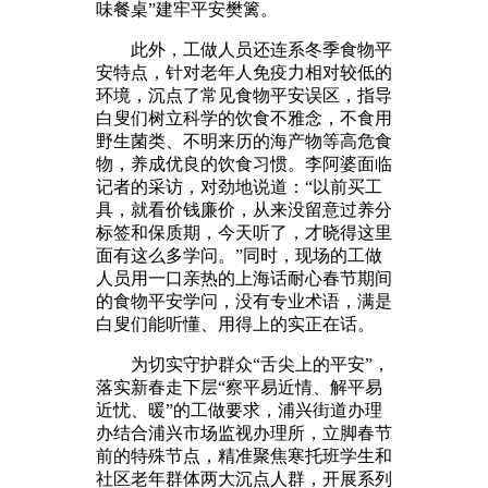
味餐桌”建牢平安樊篱。
此外，工做人员还连系冬季食物平
安特点，针对老年人免疫力相对较低的
环境，沉点了常见食物平安误区，指导
白叟们树立科学的饮食不雅念，不食用
野生菌类、不明来历的海产物等高危食
物，养成优良的饮食习惯。李阿婆面临
记者的采访，对劲地说道：“以前买工
具，就看价钱廉价，从来没留意过养分
标签和保质期，今天听了，才晓得这里
面有这么多学问。”同时，现场的工做
人员用一口亲热的上海话耐心春节期间
的食物平安学问，没有专业术语，满是
白叟们能听懂、用得上的实正在话。
为切实守护群众“舌尖上的平安”，
落实新春走下层“察平易近情、解平易
近忧、暖”的工做要求，浦兴街道办理
办结合浦兴市场监视办理所，立脚春节
前的特殊节点，精准聚焦寒托班学生和
社区老年群体两大沉点人群，开展系列