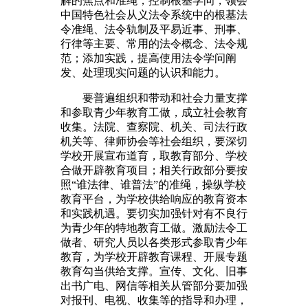
解的焦点和准绳；控制根基学问，领会
中国特色社会从义法令系统中的根基法
令准绳、法令轨制及平易近事、刑事、
行律等主要、常用的法令概念、法令规
范；添加实践，提高使用法令学问阐
发、处理现实问题的认识和能力。
要普遍组织和带动和社会力量支撑
和参取青少年教育工做，成立社会教育
收集。法院、查察院、机关、司法行政
机关等、律师协会等社会组织，要深切
学校开展宣布道育，取教育部分、学校
合做开辟教育项目；相关行政部分要按
照“谁法律、谁普法”的准绳，操纵学校
教育平台，为学校供给响应的教育资本
和实践机遇。要切实加强针对有不良行
为青少年的特地教育工做。激励法令工
做者、研究人员以各类形式参取青少年
教育，为学校开辟教育课程、开展专题
教育勾当供给支撑。宣传、文化、旧事
出书广电、网信等相关从管部分要加强
对报刊、电视、收集等的指导和办理，