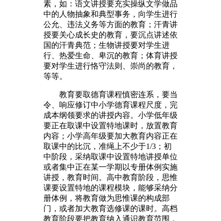
素，如：语文讲授要充实操纵文学做品
中的人物抽象和典型事务，向学生进行
公允、违法义务等方面的教育；汗青讲
授要关心成长史的教育，要沉点讲述依
国的汗青典范；生物讲授要对学生进
行、热爱生命、卑沉的教育；体育讲授
要对学生进行恪守法则、崇尚的教育，
等等。
教育要取德育课程慎密连系，要当
令、响应修订中小学德育课程尺度，完
成本纲领要求的讲授内容。小学低年级
要正在取课中设置特地课时，放置教育
内容；小学高年级要加大教育内容正在
取课中的比沉，准绳上不少于1/3；初
中阶段，采纳取课中设置特地讲授单位
或者集中正在某一学期以专册体例实施
讲授，教育时间。高中教育阶段，思惟
课要设置特地的课程模块，能够采纳分
册体例，将教育做为思惟课的构成部
门，或者加大教育选修课的课时。高档
教育阶段要把教育纳入通识教育范围，