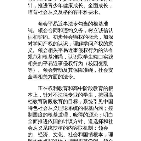
针，推进青少年健康成长、全面成长，
培育社会从义及格的客不雅要求。
领会平易近事法令勾当的根基准
绳。领会合同和违约义务，树立诚信认
识和契约。初步领会物权的概念，加深
对学问产权的认识，理解学问产权的意
义。领会相关平易近事侵权行为的法令
规范和根基准绳，认识取学生糊口实践
相关的平易近事侵权行为（校园变乱
等）。领会劳动及其保障准绳，社会安
全等相关方面的法令。
正在权利教育和高中阶段教育的根
本上，针对不法律专业的学生，按照高
档教育阶段教育的目标，系统引见中国
特色社会从义理论系统的根基内涵；控
制国度的根基道理，晓得的源流；明白
全面推进依国的计谋方针、道选择和社
会从义系统扶植的内容取机制；领会
的、经济、文化、社会和国情根本，理