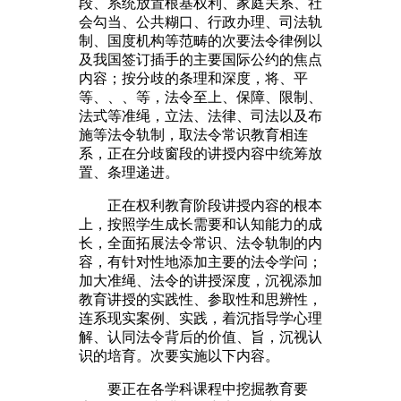
段、系统放置根基权利、家庭关系、社
会勾当、公共糊口、行政办理、司法轨
制、国度机构等范畴的次要法令律例以
及我国签订插手的主要国际公约的焦点
内容；按分歧的条理和深度，将、平
等、、、等，法令至上、保障、限制、
法式等准绳，立法、法律、司法以及布
施等法令轨制，取法令常识教育相连
系，正在分歧窗段的讲授内容中统筹放
置、条理递进。
正在权利教育阶段讲授内容的根本
上，按照学生成长需要和认知能力的成
长，全面拓展法令常识、法令轨制的内
容，有针对性地添加主要的法令学问；
加大准绳、法令的讲授深度，沉视添加
教育讲授的实践性、参取性和思辨性，
连系现实案例、实践，着沉指导学心理
解、认同法令背后的价值、旨，沉视认
识的培育。次要实施以下内容。
要正在各学科课程中挖掘教育要