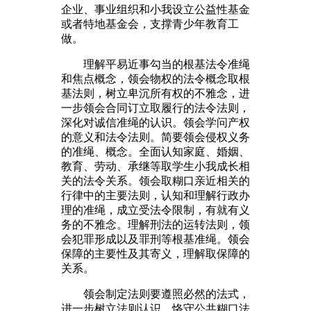
企业、事业组织和小我设立公益性基金
或者特地基金会，支撑青少年教育工
做。
理解平易近事勾当的根基法令准绳
和焦点概念，领会物权的法令概念取根
基法则，树立卑沉所有权的不雅念，进
一步领会合同订立取履行的法令法则，
深化对诚信准绳的认识。领会学问产权
的意义和法令法则。简要领会侵权义务
的准绳、概念。全面认知家庭、婚姻、
教育、劳动、承继等取学生小我成长相
关的法令关系。领会取糊口亲近相关的
行律中的主要法则，认知和理解行政办
理的准绳，成立受法令限制，有就有义
务的不雅念。理解刑法的运转法则，领
会犯罪形成以及罪刑等根基准绳。领会
保障的主要性及其寄义，理解取保障的
关系。
领会制定法则要遵照必然的法式，
进一步树立法则认识，恪守公共糊口法