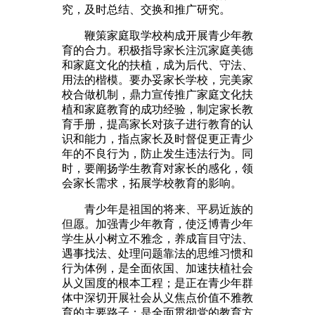
究，及时总结、交换和推广研究。
鞭策家庭取学校构成开展青少年教
育的合力。积极指导家长注沉家庭美德
和家庭文化的扶植，成为后代、守法、
用法的楷模。要办妥家长学校，完美家
校合做机制，鼎力宣传推广家庭文化扶
植和家庭教育的成功经验，制定家长教
育手册，提高家长对孩子进行教育的认
识和能力，指点家长及时督促更正青少
年的不良行为，防止发生违法行为。同
时，要阐扬学生教育对家长的感化，领
会家长需求，拓展学校教育的影响。
青少年是祖国的将来、平易近族的
但愿。加强青少年教育，使泛博青少年
学生从小树立不雅念，养成盲目守法、
遇事找法、处理问题靠法的思维习惯和
行为体例，是全面依国、加速扶植社会
从义国度的根本工程；是正在青少年群
体中深切开展社会从义焦点价值不雅教
育的主要路子；是全面贯彻党的教育方