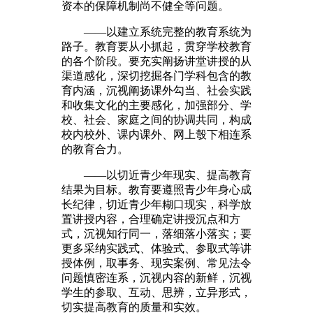
资本的保障机制尚不健全等问题。
——以建立系统完整的教育系统为
路子。教育要从小抓起，贯穿学校教育
的各个阶段。要充实阐扬讲堂讲授的从
渠道感化，深切挖掘各门学科包含的教
育内涵，沉视阐扬课外勾当、社会实践
和收集文化的主要感化，加强部分、学
校、社会、家庭之间的协调共同，构成
校内校外、课内课外、网上彀下相连系
的教育合力。
——以切近青少年现实、提高教育
结果为目标。教育要遵照青少年身心成
长纪律，切近青少年糊口现实，科学放
置讲授内容，合理确定讲授沉点和方
式，沉视知行同一，落细落小落实；要
更多采纳实践式、体验式、参取式等讲
授体例，取事务、现实案例、常见法令
问题慎密连系，沉视内容的新鲜，沉视
学生的参取、互动、思辨，立异形式，
切实提高教育的质量和实效。