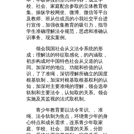
校、社会、家庭配合参取的立体教育收
集。操纵学校网坐、微博、微信等平台
及教师、班从任或员的小我社交平台进
行宣传，加强收集教育的吸引力，指导
学生准确理解法令规范，思虑和准确认
识事务、现实案例。
领会我国社会从义法令系统的形
成；理解法的特征取感化，的内涵取，
初步构成对中国特色社会从义道的认
同。加深对的地位、功能和价值的认
识，了了准绳，深切理解所确立的国度
根基轨制，加深对根基取根基权利的认
知，加深对主要准绳的理解，领会选举
轨制和主要法令，认知取的关系。领会
实施及其监视的法式取机制。
青少年教育要以法令常识、、准
绳、法令轨制为焦点，环绕青少年的身
心特点和成长需求，连系青少年取家
庭、学校、社会、国度的关系，分阶