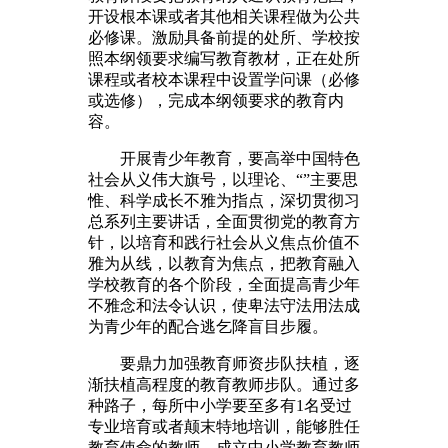
开设根本课或者其他相关课程做为公共
必修课。激励具备前提的处所、学校按
照本纲领要求编写教育教材，正在处所
课程或者校本课程中设置学问课（必修
或选修），完成本纲领要求的教育内
容。
开展青少年教育，要高举中国特色
社会从义伟大旗号，以理论、“”主要思
惟、科学成长不雅为指点，深切贯彻习
总系列主要讲话，全面贯彻党的教育方
针，以培育和践行社会从义焦点价值不
雅为从线，以教育为焦点，把教育融入
学校教育的各个阶段，全面提高青少年
不雅念和法令认识，使卑法守法用法成
为青少年的配合逃乞降盲目步履。
要鼎力加强教育师资步队扶植，逐
渐扶植高程度的教育教师步队。通过多
种路子，每所中小学要至多有1名受过
专业培育或者颠末特地培训，能够胜任
教育使命的教师。成立中小学教育教师