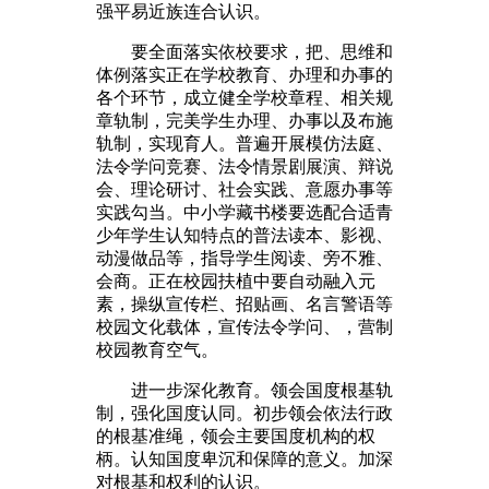
强平易近族连合认识。
要全面落实依校要求，把、思维和
体例落实正在学校教育、办理和办事的
各个环节，成立健全学校章程、相关规
章轨制，完美学生办理、办事以及布施
轨制，实现育人。普遍开展模仿法庭、
法令学问竞赛、法令情景剧展演、辩说
会、理论研讨、社会实践、意愿办事等
实践勾当。中小学藏书楼要选配合适青
少年学生认知特点的普法读本、影视、
动漫做品等，指导学生阅读、旁不雅、
会商。正在校园扶植中要自动融入元
素，操纵宣传栏、招贴画、名言警语等
校园文化载体，宣传法令学问、，营制
校园教育空气。
进一步深化教育。领会国度根基轨
制，强化国度认同。初步领会依法行政
的根基准绳，领会主要国度机构的权
柄。认知国度卑沉和保障的意义。加深
对根基和权利的认识。