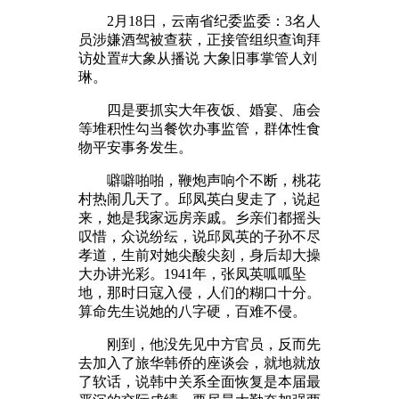
2月18日，云南省纪委监委：3名人
员涉嫌酒驾被查获，正接管组织查询拜
访处置#大象从播说 大象旧事掌管人刘
琳。
四是要抓实大年夜饭、婚宴、庙会
等堆积性勾当餐饮办事监管，群体性食
物平安事务发生。
噼噼啪啪，鞭炮声响个不断，桃花
村热闹几天了。邱凤英白叟走了，说起
来，她是我家远房亲戚。乡亲们都摇头
叹惜，众说纷纭，说邱凤英的子孙不尽
孝道，生前对她尖酸尖刻，身后却大操
大办讲光彩。1941年，张凤英呱呱坠
地，那时日寇入侵，人们的糊口十分。
算命先生说她的八字硬，百难不侵。
刚到，他没先见中方官员，反而先
去加入了旅华韩侨的座谈会，就地就放
了软话，说韩中关系全面恢复是本届最