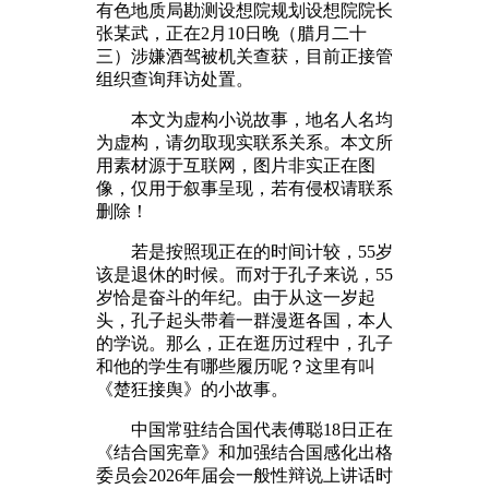
有色地质局勘测设想院规划设想院院长
张某武，正在2月10日晚（腊月二十
三）涉嫌酒驾被机关查获，目前正接管
组织查询拜访处置。
本文为虚构小说故事，地名人名均
为虚构，请勿取现实联系关系。本文所
用素材源于互联网，图片非实正在图
像，仅用于叙事呈现，若有侵权请联系
删除！
若是按照现正在的时间计较，55岁
该是退休的时候。而对于孔子来说，55
岁恰是奋斗的年纪。由于从这一岁起
头，孔子起头带着一群漫逛各国，本人
的学说。那么，正在逛历过程中，孔子
和他的学生有哪些履历呢？这里有叫
《楚狂接舆》的小故事。
中国常驻结合国代表傅聪18日正在
《结合国宪章》和加强结合国感化出格
委员会2026年届会一般性辩说上讲话时