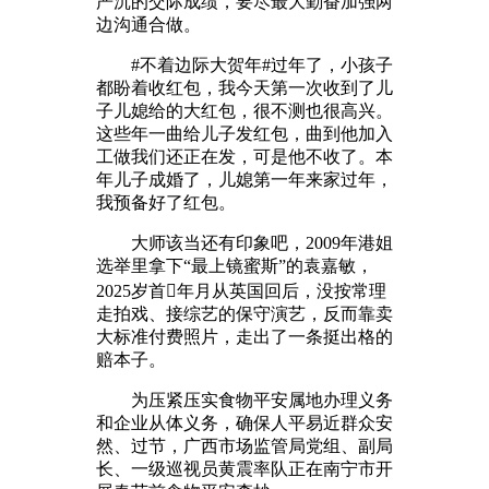
严沉的交际成绩，要尽最大勤奋加强两
边沟通合做。
#不着边际大贺年#过年了，小孩子
都盼着收红包，我今天第一次收到了儿
子儿媳给的大红包，很不测也很高兴。
这些年一曲给儿子发红包，曲到他加入
工做我们还正在发，可是他不收了。本
年儿子成婚了，儿媳第一年来家过年，
我预备好了红包。
大师该当还有印象吧，2009年港姐
选举里拿下“最上镜蜜斯”的袁嘉敏，
2025岁首年月从英国回后，没按常理
走拍戏、接综艺的保守演艺，反而靠卖
大标准付费照片，走出了一条挺出格的
赔本子。
为压紧压实食物平安属地办理义务
和企业从体义务，确保人平易近群众安
然、过节，广西市场监管局党组、副局
长、一级巡视员黄震率队正在南宁市开