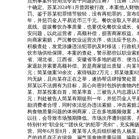
点刑事案件合用法令若干问题的注释》（法释〔20
十确定。苏某2024年1月曾因被行政，本案他人
罚。鉴于苏某犯罪情节较轻，没有再犯罪的，宣布
年，并惩罚金人平易近币三千元。餐饮业取人平易
底线、提拔餐饮办事质量，也要优化餐饮业成长、
安问题，以此运营者，高额补偿，损害商家权益。
向商家索赔，严沉餐饮业运营次序，依法应予惩办
积极查处，发觉涉嫌违法犯罪的及时移送；行政机
饮市场供给保障。本案的查处，警示那些以职业索赔为
省、湖北省、江西省、安徽省等多地的超市、便当
家退款并索要高额补偿。若是商家提出质疑，向某等
元；简某做案50余次，索得钱款2万元；郑某做案
均无缺，且向某存正在之举，遂协帮店肆报警处置
郑某以不法拥有为目标，居心向密封包拆的食物内
某、郑某投案自首，简某率直，三被告人均志愿认
元；判处被告人简某有期徒刑一年，并惩罚金人平
励消费者合理，同时依法惩办违法索赔，冲击索赔
构食物质量问题的体例商家，正在多地频频做案，
以往，会导致市场预期降低、市场次序遭到损害。
特别针对“职业化”“团伙化”的犯罪“亮剑”，充实
营。同年6月至8月，黄某等人先后组织被告人杨
产的鸡爪存正在缩袋、漏气等食物质量问题，骗取