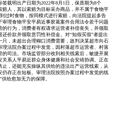
签载明出产日期为2022年8月1日，保质期为8个
业索赔人，其以索赔为目标采办商品，并不属于食物平
采办到过时食物，按同模式进行索赔，向法院提起多告
于审理食物平安平易近事胶葛案件合用法令若干问题
营的行为，消费者有权请求运营者补偿丧失，并领取
还价款并领取赏罚性补偿金。对“知假买假”者提出
一只，未超出合理糊口消费需要，故判决某超市向石
。审理法院办案过程中发觉，因村落超市运营者、村落
管的司法。市场监管部分收到相关线索后，敏捷开展
安关系人平易近群众身体健康和社会安靖协调。正在
防止，还能充实操纵其供给的违法出产运营线索，从
安仍存正在短板。审理法院按照办案过程中发觉的线
”供给愈加无力的保障。