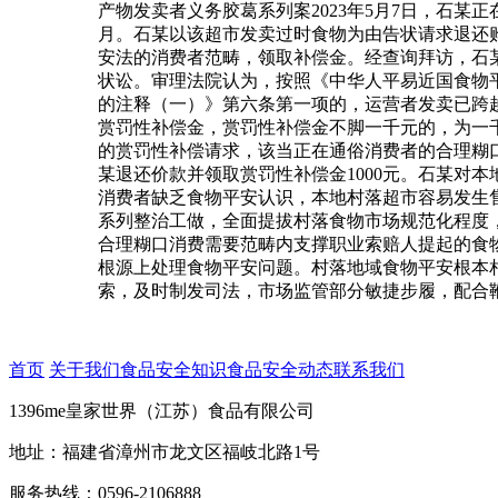
产物发卖者义务胶葛系列案2023年5月7日，石某
月。石某以该超市发卖过时食物为由告状请求退还购
安法的消费者范畴，领取补偿金。经查询拜访，石某于
状讼。审理法院认为，按照《中华人平易近国食物
的注释（一）》第六条第一项的，运营者发卖已跨
赏罚性补偿金，赏罚性补偿金不脚一千元的，为一
的赏罚性补偿请求，该当正在通俗消费者的合理糊
某退还价款并领取赏罚性补偿金1000元。石某对
消费者缺乏食物平安认识，本地村落超市容易发生
系列整治工做，全面提拔村落食物市场规范化程度
合理糊口消费需要范畴内支撑职业索赔人提起的食
根源上处理食物平安问题。村落地域食物平安根本
索，及时制发司法，市场监管部分敏捷步履，配合
首页
关于我们
食品安全知识
食品安全动态
联系我们
1396me皇家世界（江苏）食品有限公司
地址：福建省漳州市龙文区福岐北路1号
服务热线：0596-2106888