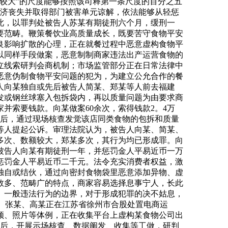
额较大”的尺度能够按照该司释第一条尺度的百分之五
数经济丧失并取得部门被害单元谅解，依法能够从轻惩
此，以罪判处被告人苏某有期徒刑六个月，缓刑一
要范畴。鞭策餐饮业高质量成长，既要苦守食物平安
良影响扩散的心理，正在就餐过程中恶意虚构食物平
以同样手段做案，恶意制制商家违法出产运营食物的
立线索研判会商机制；市场监管部分正在日常法律中
恶意伪制食物平安问题的犯为，为建立公允合作的餐
告人向某独自或先后被告人简某、郑某等人前去福建
发或钢丝球塞入包拆袋内，再以质量问题为由要求商
并索要钱款。向某做案60余次，索得钱款2。4万
反映后，通过现场核查发觉该店同类食物的包拆和质量
等人提起公诉。审理法院认为，被告人向某、简某、
多次、数额较大，郑某多次，其行为均已形成罪。向
被告人向某有期徒刑一年，并惩罚金人平易近币一万
惩罚金人平易近币二千元。法令充实消费者权益，激
独自或结伙，通过向密封食物袋里恶意添加异物、虚
数多、范畴广的特点，商家容易选择息事宁人，长此
、一般违法行为的边界，对于形成犯罪的决不姑息，
黄某、张某、高某正在江苏省徐州市合股处置电商运
频、照片等体例，正在收集平台上虚构某食物公司出
映后，开展示场核查、数据阐发、收集等工做，研判