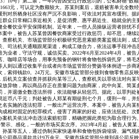
13〕10号）第二条，一年内曾因受过行政惩罚的，公私财物“数
财物1663元，可认定为数额较大。苏某到案后，退赔被害单元全
缓刑对所栖身社区没有严沉不良影响，可依法对其宣布缓刑。据
近群众日常糊口亲近相关，是促消费、惠平易近生、稳就业的主
健全餐饮业平安保障机制。近年来，一些人员操纵运营者担忧不
本案中，被告人苏某曾因餐饮商家受过行政惩罚，却不思，继续
。查察机关、市场监管部分积极研究恶意索赔类案监视法则，成
关、司法机关通顺跟尾渠道，构成工做合力，依法运事手段冲击
业者，守法守规，诚信买卖。2022年6月至2024年4月，被
店、咖啡店等场合，用事先预备的钢针将食物包拆袋扎穿，将毛
人则以通过收集平台或者向市场监管部分赞扬等体例进一步商家
8次，索得钱款0。24万元。安徽市场监管部分接到食物零售店
，后机关立案侦查并抓获向某等三人，查察机关以罪依法对向某
投放异物，再以商品存正在质量问题为由商家，此中向某、简某
罚，并退缴全数违法所得，依法能够从轻惩罚。据此，以罪判处
易近币八千元；判处被告人郑某有期徒刑七个月，缓刑一年，并
之名实施的违法犯罪，一般出产运营次序。本案中，被告人向某
构成相对固定的犯罪模式，侵害了商家的好处，应依法惩处。次
办案机关依法冲击违法索赔犯罪，精确把握此类犯为取合理行为
阐扬警示、感化，一般的市场买卖次序。2023年4月起，被告人
某、孙某等五人，通过伪制买家快递单和食物包拆袋缩袋、漏气视
该公司商品退款共计9万余元。安徽市场监管部分接到该公司反