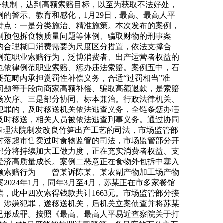
令轨制，达到高额索赔目标，以至为获取不法好处，
的警示、教育和感化，1月29日，最高、最高人平
特点：一是分类施治、精准施策。本次发布的案例，
制预包拆食物质量问题等体例、骗取财物的刑事案
的合理糊口消费需要为尺度区分措置，依法支撑合
例范职业索赔行为，泛博消费者、出产运营者权益的
也依律例范职业索赔、惩办违法索赔。案例五中，石
范畴内承担赏罚性补偿义务，合适“过罚相当”准
问题等手段向商家高额补偿、骗取高额退款，是索赔
场次序。三是部分协同、标本兼治。行政法律机关、
犯罪的，及时移送机关依法逃查义务，全链条惩办违
及时移送，相关人员被依法逃查刑事义务。通过协同
审理法院制发改良竹笋出产工艺的司法，市场监管部
村落超市售卖过时食物监管的司法，市场监管部分开
部分将持续加大工做力度，正在充实消费者权益、支
经济高质量成长。案例二恶意正在食物外包拆中塞入
额索赔行为——曾某诉陈某、某农副产物加工场产物
024年1月，同年3月至4月，苏某正在市多家餐馆
，此中四次索得钱款共计1663元。市场监管部分接
，涉嫌犯罪，遂移送机关，后机关立案侦查并将苏某
已形成罪。按照《最高、最高人平易近查察院关于打