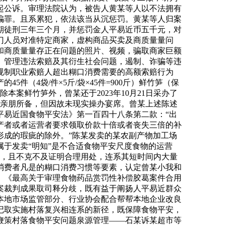
起公诉。审理法院认为，被告人黄某等人以不法拥有
骗罪。且系累犯，依法该当从沉惩罚。黄某等人归案
期徒刑三年三个月，并惩罚金人平易近币五千元，对
门人员对准特定商家，虚构商品买卖及商质量量问
和商质量量存正在问题的照片、视频，骗取商家巨额
、管理违法索赔及其衍生社会问题，遏制、诈骗等违
规制职业索赔人超出糊口消费需要的高额索赔行为
件（4袋/件×5斤/袋×45件=900斤）鲜竹笋（保
本案鲜竹笋外，曾某还于2023年10月21日采办了
宴的亲朋所备，但因故未现实操办宴席。曾某上述陈述
平易近国食物平安法》第一百四十八条第二款：“出
产者或者运营者要求领取价款十倍或者丧失三倍的补
形成的瑕疵的除外。”陈某发卖的某农副产物加工场
于发卖“明知”是不合适食物平安尺度食物的运营
需，且不克不及证明合理用处，连系其短时间内大量
消费者凡是的糊口消费习惯等要素，认定曾某小我和
0元。《最高关于审理食物药品赏罚性补偿胶葛案件合用
案裁判成果取司释分歧，既有益于阐扬人平易近群众
本地市场监管部分、行业协会配合帮帮本地企业改良
记取实施村落复兴相连系的新径，既保障食物平安，
鞭策村落食物平安问题泉源管理——石某诉某超市等