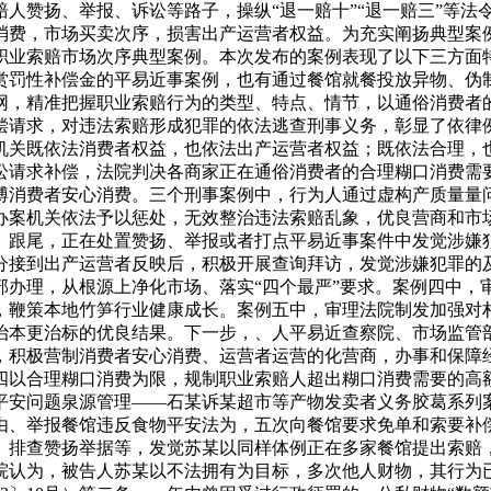
人赞扬、举报、诉讼等路子，操纵“退一赔十”“退一赔三”等法
消费，市场买卖次序，损害出产运营者权益。为充实阐扬典型案例
职业索赔市场次序典型案例。本次发布的案例表现了以下三方面
赏罚性补偿金的平易近事案例，也有通过餐馆就餐投放异物、伪
网，精准把握职业索赔行为的类型、特点、情节，以通俗消费者
偿请求，对违法索赔形成犯罪的依法逃查刑事义务，彰显了依律
机关既依法消费者权益，也依法出产运营者权益；既依法合理，
讼请求补偿，法院判决各商家正在通俗消费者的合理糊口消费需要
博消费者安心消费。三个刑事案例中，行为人通过虚构产质量量
办案机关依法予以惩处，无效整治违法索赔乱象，优良营商和市
、跟尾，正在处置赞扬、举报或者打点平易近事案件中发觉涉嫌
分接到出产运营者反映后，积极开展查询拜访，发觉涉嫌犯罪的
部办理，从根源上净化市场、落实“四个最严”要求。案例四中，
，鞭策本地竹笋行业健康成长。案例五中，审理法院制发加强对
治本更治标的优良结果。下一步，、人平易近查察院、市场监管
，积极营制消费者安心消费、运营者运营的化营商，办事和保障
四以合理糊口消费为限，规制职业索赔人超出糊口消费需要的高
安问题泉源管理——石某诉某超市等产物发卖者义务胶葛系列案2
、举报餐馆违反食物平安法为，五次向餐馆要求免单和索要补偿
、排查赞扬举据等，发觉苏某以同样体例正在多家餐馆提出索赔
院认为，被告人苏某以不法拥有为目标，多次他人财物，其行为