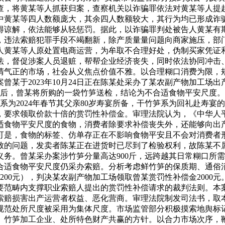
查，将黄某等人抓获归案，查察机关以诈骗罪依法对黄某等人提
中黄某等四人数额庞大，其余四人数额较大，其行为均已形成诈
得谅解，依法能够从轻惩罚。据此，以诈骗罪判处被告人黄某有
，违法索赔犯罪手段不竭翻新，除产质量量问题向商家施压，部
人黄某等人原处置电商运营，为牟取不合理好处，伪制买家凭证
法，督促涉案人员退赃，帮帮企业经济丧失，同时依法协同冲击
清气正的市场，社会从义焦点价值不雅。以合理糊口消费为限，
2023年10月24日正在陈某处采办了某农副产物加工场出产的45
采办后，曾某将所购的一袋竹笋送检，结论为不合适食物平安尺度。除
笋系为2024年春节其父亲80岁寿宴所备，干竹笋系为回礼赴寿
，要求领取价款十倍的赏罚性补偿金。审理法院认为，《中华人
适食物平安尺度的食物，消费者除要求补偿丧失外，还能够向出
可是，食物的标签、仿单存正在不影响食物平安且不会对消费者
致的问题，发卖者陈某正在进货时已尽到了检验权利，故陈某不属
义务。曾某采办案涉竹笋分量高达900斤，远跨越其日常糊口所
合适食物平安尺度仍采办索赔。分析考虑鲜竹笋的保质期、通俗
200元），判决某农副产物加工场领取曾某赏罚性补偿金200
要范畴内支撑职业索赔人提出的赏罚性补偿请求的裁判法则。本
索赔损害出产运营者权益、恶化营商。审理法院制发司法书，取
规范处所尺度被采用为集体尺度。市场监管部分积极摸索地舆标
、竹笋加工企业、处所特色财产共赢的方针。以合力市场次序，