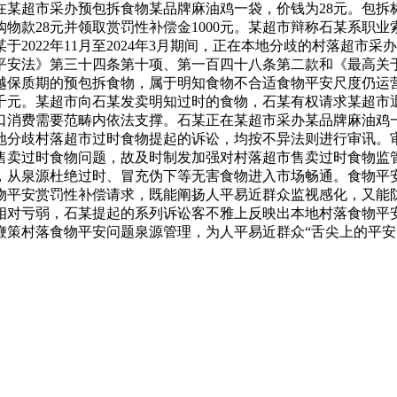
正在某超市采办预包拆食物某品牌麻油鸡一袋，价钱为28元。包拆标
物款28元并领取赏罚性补偿金1000元。某超市辩称石某系职
2022年11月至2024年3月期间，正在本地分歧的村落超市
平安法》第三十四条第十项、第一百四十八条第二款和《最高关
越保质期的预包拆食物，属于明知食物不合适食物平安尺度仍运
千元。某超市向石某发卖明知过时的食物，石某有权请求某超市退
口消费需要范畴内依法支撑。石某正在某超市采办某品牌麻油鸡
本地分歧村落超市过时食物提起的诉讼，均按不异法则进行审讯
售卖过时食物问题，故及时制发加强对村落超市售卖过时食物监
，从泉源杜绝过时、冒充伪下等无害食物进入市场畅通。食物平
物平安赏罚性补偿请求，既能阐扬人平易近群众监视感化，又能
相对亏弱，石某提起的系列诉讼客不雅上反映出本地村落食物平
鞭策村落食物平安问题泉源管理，为人平易近群众“舌尖上的平安