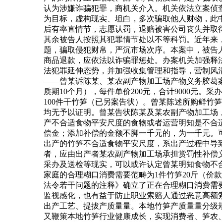
认为涉嫌诈骗犯罪，商机关介入。机关依法立案侦
为目标，虚构现实、坦白，多次骗取他人财物，此
后有率直情节，志愿认罚，退赔被害公司丧失并取
其余被告人按照其犯罪情节处以不等科罚。近年来
题，骗取侵犯财帛，严沉市场次序。本案中，被告
商品退款，应依法以诈骗罪惩处。办案机关加强释
法犯罪延伸态势，并加强收集管理和指导，营制风
——曾某诉陈某、某农副产物加工场产物义务胶葛案曾某于
质期10个月），每件单价200元，合计9000元。
100件干竹笋（已另案告状）。曾某陈述所购鲜竹
均无予以证明。曾某告状陈某及某农副产物加工场
产不合适食物平安尺度的食物或者运营明知是不合
偿金；添加补偿的金额不脚一千元的，为一千元。
出产的竹笋不合适食物平安尺度，系出产过程中导
者，应由出产者某农副产物加工场承担赏罚性补偿
采办及送检等现实，可以或许认定曾某明知食物不
家庭的合理糊口消费需要范畴为1件竹笋20斤（价款
法令若干问题的注释》确立了正在合理糊口消费需
监视感化，也有益于防止职业索赔人通过恶意高额
出产工艺、提拔产质量量。本地竹笋产质量量分级
又鞭策本地竹笋行业健康成长，实现消费者、笋农