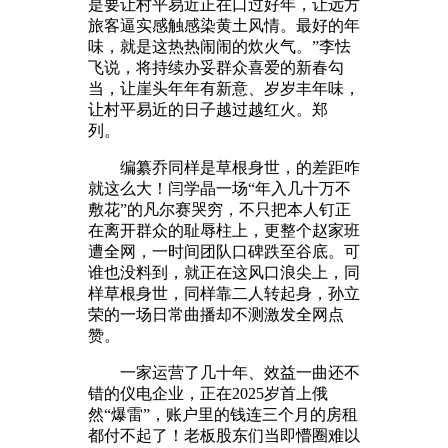
是要让村平易近正在口过好年，让远方
旅客逼实感触感染黄土风情。最好的年
味，就是这热热闹闹的炊火气。”李怯
飞说，将持续办妥群众喜爱的新春勾
当，让崖头年年有新意、岁岁丰年味，
让村平易近的日子越过越红火。郑
列。
编纂乔同样是草根身世，的差距咋
就这么大！闫学晶一场“年入几十万不
敷花”的凡尔赛哭穷，不只把本人钉正
在离开群众的耻辱柱上，更整个赵家班
遭全网，一时间团队口碑跌至谷底。可
谁也没料到，就正在这风口浪尖上，同
样草根身世，同样靠二人转起身，孙立
荣的一场日常曲播却不测激发全网点
赞。
一家运营了几十年、效益一曲还不
错的仪电企业，正在2025岁首上俄
然“爆雷”，账户里的钱连三个月的房租
都付不起了！老板股东们当即懵圈难以