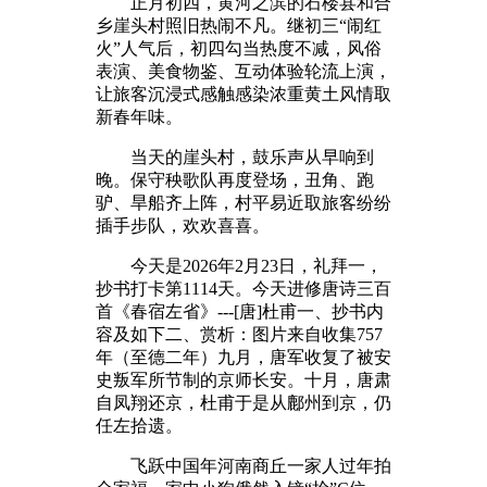
正月初四，黄河之滨的石楼县和合
乡崖头村照旧热闹不凡。继初三“闹红
火”人气后，初四勾当热度不减，风俗
表演、美食物鉴、互动体验轮流上演，
让旅客沉浸式感触感染浓重黄土风情取
新春年味。
当天的崖头村，鼓乐声从早响到
晚。保守秧歌队再度登场，丑角、跑
驴、旱船齐上阵，村平易近取旅客纷纷
插手步队，欢欢喜喜。
今天是2026年2月23日，礼拜一，
抄书打卡第1114天。今天进修唐诗三百
首《春宿左省》---[唐]杜甫一、抄书内
容及如下二、赏析：图片来自收集757
年（至德二年）九月，唐军收复了被安
史叛军所节制的京师长安。十月，唐肃
自凤翔还京，杜甫于是从鄜州到京，仍
任左拾遗。
飞跃中国年河南商丘一家人过年拍