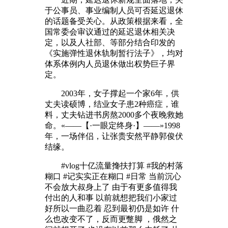
于公事员、事业编制人员可否延迟退休
的话题备受关心。从政策根据来看，全
国常委会审议通过的延迟退休相关决
定，以及人社部、等部分结合印发的
《实施弹性退休轨制暂行法子》，均对
体系体例内人员退休做出权势巨子界
定。
2003年，女子撑起一个家6年，供
丈夫读硕博，结业女子患2种癌症，谁
料，丈夫钻进书房熬2000多个夜晚救她
命。«——【·一眼定终身·】——»1998
年，一场伴侣，让张贵安然平静郭俊伏
结缘。
#vlog十亿流量搀扶打算 #我的村落
糊口 #记实实正在糊口 #日常 当前沉心
不会放大叔身上了 由于有更多值得我
付出的人和事 以前就想把我们小家过
好所以一曲忍着 忍到最初仍是如许 什
么也改变不了，反而更蹩脚 ，俄然之