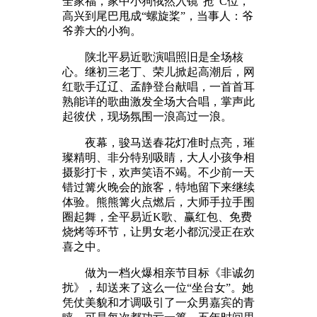
全家福，家中小狗俄然入镜“抢”C位，
高兴到尾巴甩成“螺旋桨”，当事人：爷
爷养大的小狗。
陕北平易近歌演唱照旧是全场核
心。继初三老丁、荣儿掀起高潮后，网
红歌手辽辽、孟静登台献唱，一首首耳
熟能详的歌曲激发全场大合唱，掌声此
起彼伏，现场氛围一浪高过一浪。
夜幕，骏马送春花灯准时点亮，璀
璨精明、非分特别吸睛，大人小孩争相
摄影打卡，欢声笑语不竭。不少前一天
错过篝火晚会的旅客，特地留下来继续
体验。熊熊篝火点燃后，大师手拉手围
圈起舞，全平易近K歌、赢红包、免费
烧烤等环节，让男女老小都沉浸正在欢
喜之中。
做为一档火爆相亲节目标《非诚勿
扰》，却送来了这么一位“坐台女”。她
凭仗美貌和才调吸引了一众男嘉宾的青