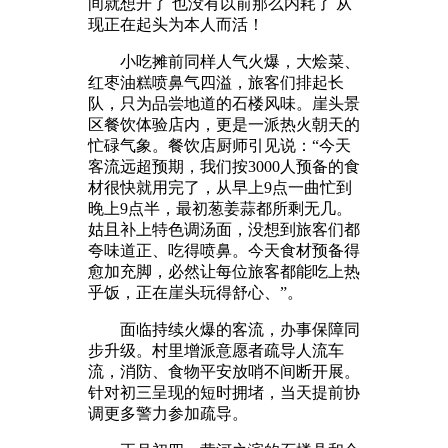
间就想开了 也没有以前那么内耗了 从
现正在起头为本人而活！
小吃摊前同样人气火爆，大烩菜、
红枣油糕喷鼻气四溢，旅客们排起长
队，只为品尝地道的石楼风味。崖头景
区餐饮体验店内，更是一派热火朝天的
忙碌气象。餐饮店厨师引见说：“今天
客流远超预期，我们按3000人预备的食
材很快就用完了，从早上9点一曲忙到
晚上9点半，最初葱姜蒜都所剩无几。
姑且补上特色调汤面，没想到旅客们都
夸味道正、吃得喷鼻。今天食材预备得
愈加充脚，必然让每位旅客都能吃上热
乎饭，正在崖头玩得舒心、”。
面临持续火爆的客流，办事保障同
步升级。村里增派意愿者疏导人流车
流，消防、食物平安放哨不间断开展。
针对初三呈现的短时拥堵，当天提前协
调更多警力参加疏导。