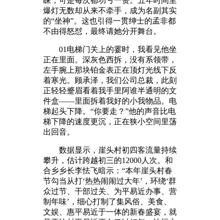
睐，可是每次都功亏一篑。五年时间里
爆灯无数却从来不牵手，成为名副其实
的“坐神”。这也引得一贯绅士的孟非都
不由得怒怼，最终请她分开舞台。
01电梯门关上的霎时，我看见他坐
正在里面。深灰色西拆，没有系领带，
左手腕上那块铂金表正在顶灯光线下反
着寒光。顾承泽，我们公司总裁，此刻
正轻轻蹙眉看着我手里阿谁半通明的文
件盒——里面拆着我好的小我物品。电
梯起头下降。“你要走？”他的声音比电
梯下降的速度更沉，正在狭小空间里荡
出回音。
数据显示，崖头村初四客流量持续
攀升，估计跨越初三的12000人次。和
合乡乡长李怯飞暗示：“本年崖头村春
节勾当从打‘热热闹闹过大年’，环绕‘群
众过节、干部过关、为平易近办事、营
制年味’，细心打制了集风俗、美食、
文娱、惠平易近于一体的新春盛宴，就