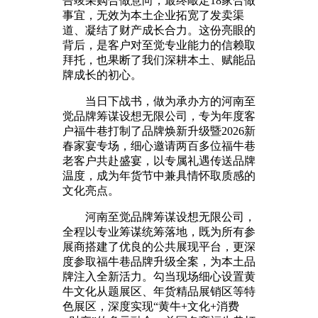
告竣采购合做意向，最终敲定18家合做
事宜，无效为本土企业拓宽了发卖渠
道、凝结了财产成长合力。这份亮眼的
背后，是客户对至觉专业能力的信赖取
拜托，也果断了我们深耕本土、赋能品
牌成长的初心。
当日下战书，做为承办方的河南至
觉品牌筹谋设想无限公司，专为年度客
户福牛巷打制了品牌焕新升级暨2026新
春家宴专场，细心邀请两百多位福牛巷
老客户共赴盛宴，以专属礼遇传送品牌
温度，成为年货节中兼具情怀取质感的
文化亮点。
河南至觉品牌筹谋设想无限公司，
全程以专业筹谋统筹落地，既为所有参
展商搭建了优良的公共展现平台，更深
度参取福牛巷品牌升级全案，为本土品
牌注入全新活力。勾当现场细心设置黄
牛文化从题展区、年货精品展销区等特
色展区，深度实现“黄牛+文化+消费