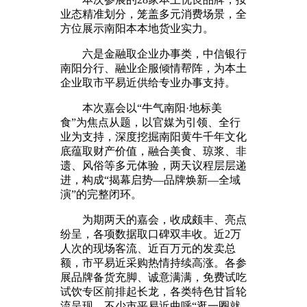
业态精准划分，笼盖多元消费场景，全
方位展示南阳本本地货业实力。
六是金融取企业办事类，中信银行
南阳分行、融业企服倾情帮阵，为本土
企业取市平易近供给专业办事支持。
本次嘉会以“牛气南阳·地标美
食”为焦点从题，以官媒为引领、全行
业为支持，深度挖掘南阳黄牛千年文化
底蕴取财产价值，融合美食、琼浆、非
遗、风俗等多元体验，两天议程层层递
进，构成“揭幕启势—品牌焕新—全域
演”的完整闭环。
为期两天的嘉会，收成颇丰、亮点
纷呈，各项数据取口碑双丰收。近2万
人次的现场客流、近百万元的发卖总
额，市平易近采购热情持续高涨。各参
展品牌备货充脚、诚意满满，免费试吃
试饮专区前排起长龙，各类特色甘旨轮
流呈现，不少市平易近曲呼“逛一圈就