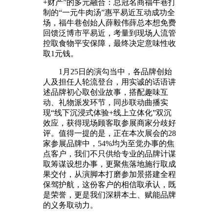
+财产”的多元融合：总冠名商福牛巷打
制的“一元牛肉汤”惠平易近互动成功全
场，福牛巷创始人薛毅伟薛总本想免费
回馈泛博市平易近，考量到现场人流管
控取食物平安保障，最终决定意味性收
取1元钱。
1月25日的演勾当中，各品牌创始
人及担任人轮流登台，用实诚的话语讲
述品牌初心取创业故事，搭配趣味互
动、礼物派发环节，同步联动曲播实
现“线下沉浸式体验+线上立体化”双沉
效应，获得现场顾客取参展商家分歧好
评。值得一提的是，正在本次展会的28
家参展品牌中，54%均为至觉办事的焦
点客户，我们不只供给专业的品牌计谋
取筹谋设想办事，更聚焦落地施行取成
果交付，从演脚本打磨参加景搭建全程
保驾护航，这份客户的相信取承认，既
是荣誉，更是我们深耕本土、赋能品牌
的义务取动力。