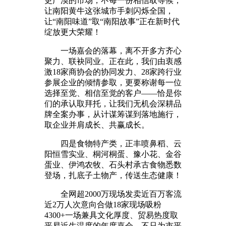
更广漠的市场，不每一份相信取等候，
让南阳黄牛这张城市手刺闪烁全国，
让“南阳味道”取“南阳故事”正在新时代
绽放更大荣耀！
一场嘉会的落幕，离不开多方齐心
聚力、联袂同业。正在此，我们由衷感
激18家商协会的协同发力、28家跨行业
参展企业的倾情参取，更要称谢每一位
选择至觉、相信至觉的客户——恰是你
们的承认取拜托，让我们无机会深耕品
牌全案办事，从计谋筹谋到落地施行，
取企业并肩成长、共赢成长。
四是食物特产类，正丰喷鼻稻、云
阳恒雪实业、桐河桐蛋、豫小花、金谷
蛋业、伊鸿农牧、石头村承古食物悉数
登场，扎底子土物产，传送生态健康！
全网超2000万现场发卖近百万客流
近2万人次意向合做18家现场吸粉
4300+一场兼具文化厚度、贸易热度取
平易近生温度的年度嘉会，不只为市平