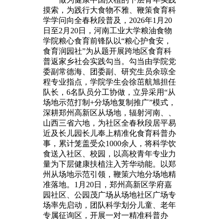
摸索，为践行大食物不雅、鞭策食育科
学学问向全春秋段普及，2026年1月20
日至2月20日，河南工业大学粮油食物
学院粮心食育前锋队以“粮心护食安，
食育润园社”为从题开展跨地区食育科
普返家乡社会实践勾当。勾当由学院党
委副常德海、团委副、研究生员余琼全
程专业指点，学院学生会徐茁航旭担任
队长，6名队员分工协做，立异采用“从
场地示范打制+分场地复制推广”模式，
深耕郑州高新区从场地，辐射河南、、
山西三省六地，为社区全春秋段居平易
近及长儿园长儿奉上精准化食育科普办
事，累计笼盖受众1000余人，将科学饮
食送入社区、校园，以高校青年专业力
量为下层健康扶植注入芳华动能。以郑
州从场地示范引领，鞭策六地分场地精
准落地。1月20日，郑州高新区学府嘉
园社区、公园茂广场从场地社区广场专
场率先启动，团队科学划分儿童、老年
专属征询区，开展一对一精准科普办