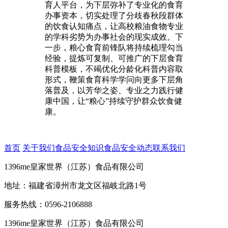
育人平台，为下层弥补了专业化的食育
办事资本，切实处理了分歧春秋段群体
的饮食认知痛点，让高校粮油食物专业
的学科劣势为办事社会的现实成效。下
一步，粮心食育前锋队将持续梳理勾当
经验，提炼可复制、可推广的下层食育
科普模板，不竭优化分龄化科普内容取
形式，鞭策食育科学学问向更多下层角
落普及，以芳华之姿、专业之力践行健
康中国，让“粮心”持续守护群众饮食健
康。
首页
关于我们
食品安全知识
食品安全动态
联系我们
1396me皇家世界（江苏）食品有限公司
地址：福建省漳州市龙文区福岐北路1号
服务热线：0596-2106888
1396me皇家世界（江苏）食品有限公司