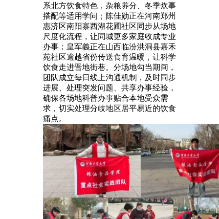
系北方饮食特色，杂粮养分、冬季炊事
搭配等适用学问；陈佳勋正在河南郑州
惠济区南阳寨西湖花圃社区同步从场地
尺度化流程，让同城更多家庭收成专业
办事；皇军義正在山西临汾洪洞县嘉禾
苑社区逾越省份传送食育温暖，让科学
饮食走进晋地街巷。分场地勾当期间，
团队成立每日线上沟通机制，及时同步
进展、处理突发问题、共享办事经验，
确保各场地科普办事贴合本地受众需
求，切实处理分歧地区居平易近的饮食
痛点。