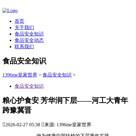
首页
关于我们
食品安全知识
食品安全动态
联系我们
食品安全知识
1396me皇家世界
>
食品安全知识
>
食品安全知识
粮心护食安 芳华润下层——河工大青年
跨豫冀晋

2026-02-27 05:38

来源: 1396me皇家世界
做为健康中国扶植的下层青年实践