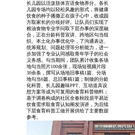
长儿园以活泼肢体言语食物养分。各长
儿园专场均以轻松风趣的形式，将健康
饮食的种子播撒正在孩子心中，收成园
方取家长的分歧好评。让队员们实现了
粮油食物专业学问取下层办事的深度融
合，正在分龄科普宣讲、跨地区勾当组
织、本土化办事优化中，了沟通表达、
统筹规划、问题处理等分析能力，进一
步加强了专业认同感取青年学子的社会
义务感。勾当期间，团队累计收集各场
地勾当照片100余张，现场短视频片段
30余条，撰写从场地旧事稿1篇、分场
地勾当6篇、总旧事稿1篇；制做的分龄
化科普、长儿园趣味PPT、互动道具设
想方案等成为可复用的食育科普物料；
基于调卷构成的社区全春秋段居平易近
饮食需求取食育认知阐发演讲，为后续
下层食育科普工做开展供给了主要数据
参考。