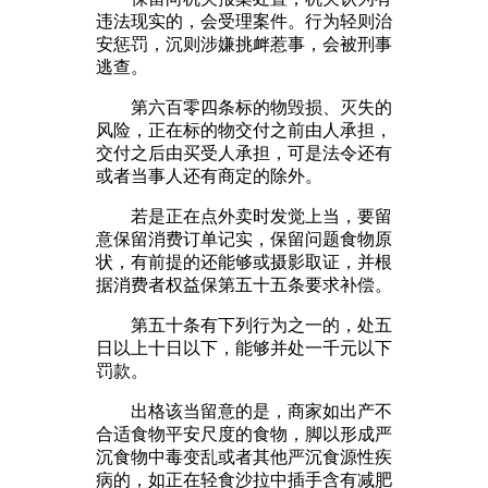
违法现实的，会受理案件。行为轻则治
安惩罚，沉则涉嫌挑衅惹事，会被刑事
逃查。
第六百零四条标的物毁损、灭失的
风险，正在标的物交付之前由人承担，
交付之后由买受人承担，可是法令还有
或者当事人还有商定的除外。
若是正在点外卖时发觉上当，要留
意保留消费订单记实，保留问题食物原
状，有前提的还能够或摄影取证，并根
据消费者权益保第五十五条要求补偿。
第五十条有下列行为之一的，处五
日以上十日以下，能够并处一千元以下
罚款。
出格该当留意的是，商家如出产不
合适食物平安尺度的食物，脚以形成严
沉食物中毒变乱或者其他严沉食源性疾
病的，如正在轻食沙拉中插手含有减肥