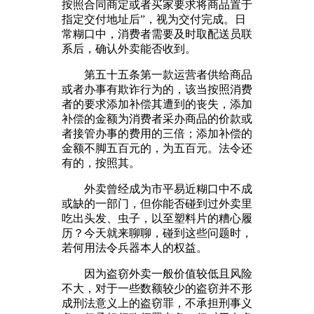
按照合同商定或者买家要求将商品置于
指定交付地址后”，视为交付完成。日
常糊口中，消费者需要及时取配送员联
系后，确认外卖能否收到。
第五十五条第一款运营者供给商品
或者办事有欺诈行为的，该当按照消费
者的要求添加补偿其遭到的丧失，添加
补偿的金额为消费者采办商品的价款或
者接管办事的费用的三倍；添加补偿的
金额不脚五百元的，为五百元。法令还
有的，按照其。
外卖曾经成为市平易近糊口中不成
或缺的一部门，但你能否碰到过外卖里
吃出头发、虫子，以至塑料片的糟心履
历？今天就来聊聊，碰到这些问题时，
若何用法令兵器本人的权益。
因为盗窃外卖一般价值较低且风险
不大，对于一些数额较少的盗窃并不形
成刑法意义上的盗窃罪，不承担刑事义