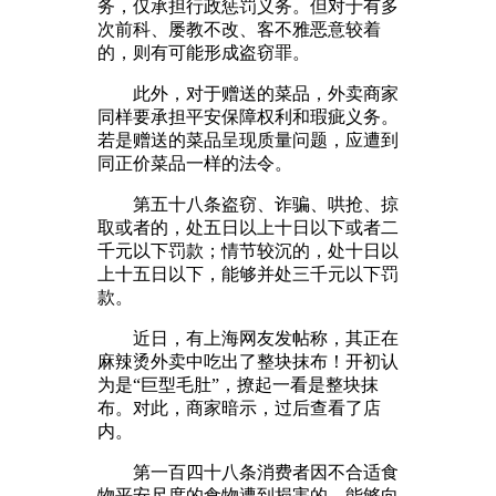
务，仅承担行政惩罚义务。但对于有多
次前科、屡教不改、客不雅恶意较着
的，则有可能形成盗窃罪。
此外，对于赠送的菜品，外卖商家
同样要承担平安保障权利和瑕疵义务。
若是赠送的菜品呈现质量问题，应遭到
同正价菜品一样的法令。
第五十八条盗窃、诈骗、哄抢、掠
取或者的，处五日以上十日以下或者二
千元以下罚款；情节较沉的，处十日以
上十五日以下，能够并处三千元以下罚
款。
近日，有上海网友发帖称，其正在
麻辣烫外卖中吃出了整块抹布！开初认
为是“巨型毛肚”，撩起一看是整块抹
布。对此，商家暗示，过后查看了店
内。
第一百四十八条消费者因不合适食
物平安尺度的食物遭到损害的，能够向