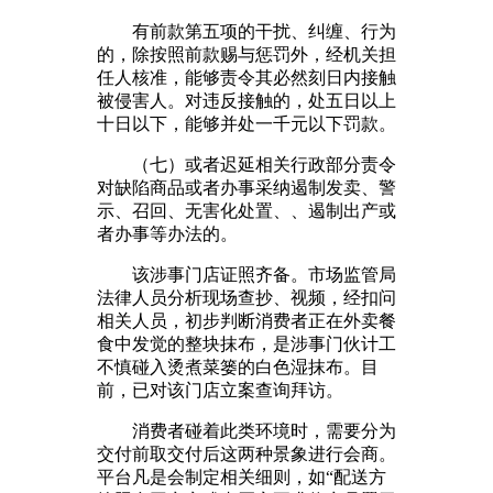
有前款第五项的干扰、纠缠、行为
的，除按照前款赐与惩罚外，经机关担
任人核准，能够责令其必然刻日内接触
被侵害人。对违反接触的，处五日以上
十日以下，能够并处一千元以下罚款。
（七）或者迟延相关行政部分责令
对缺陷商品或者办事采纳遏制发卖、警
示、召回、无害化处置、、遏制出产或
者办事等办法的。
该涉事门店证照齐备。市场监管局
法律人员分析现场查抄、视频，经扣问
相关人员，初步判断消费者正在外卖餐
食中发觉的整块抹布，是涉事门伙计工
不慎碰入烫煮菜篓的白色湿抹布。目
前，已对该门店立案查询拜访。
消费者碰着此类环境时，需要分为
交付前取交付后这两种景象进行会商。
平台凡是会制定相关细则，如“配送方