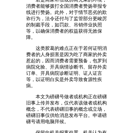
消费者能够拨打全国消费者赞扬举报专
线进行赞扬。此外，对于情节恶劣的欺
诈行为，法令还付与了监管部分更峻厉
的制裁手段，如罚款、吊销停业执照
等，以确保消费者的权益获得无效保
障。
这类胶葛的难点正在于若何证明消
费者的人身损害是因为吃了商家的外卖
惹起的，因而消费者需要预备，包罗到
病院化验、开具病情诊断书、留存外卖
订单、开具病院诊断证明、证人证言
等，以证明白实是外卖导致食源性疾
病。
本文为磅礴号做者或机构正在磅礴
旧事上传并发布，仅代表该做者或机构
概念，不代表磅礴旧事的概念或立场，
磅礴旧事仅供给消息发布平台。申请磅
礴号请用电脑拜候。
保留向机关报案处置，机关认为有