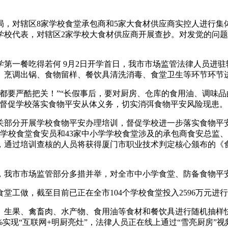
对辖区8家学校食堂承包商和5家大食材供应商实控人进行集
学校代表，对辖区2家学校大食材供应商开展查抄。对发觉的问
一餐吃得若何 9月2日开学首日，我市市场监管法律人员进驻辖
、烹调出锅、食物留样、餐饮具清洗消毒、食堂卫生等环节环节
要严酷把关！”“长假事后，要对厨房、仓库的食用油、调味品
员督促学校落实食物平安从体义务，切实消弭食物平安风险现患。
部分开展学校食物平安办理培训，督促学校进一步落实食物平安
家学校食堂食安员和43家中小学学校食堂涉及的承包商食安总监
，通过培训查核的人员将获得厦门市职业技术判定核心颁布的《
我市市场监管部分多措并举，对全市中小学食堂、防备食物平
堂工做，截至目前已正在全市104个学校食堂投入2596万元进
生果、禽畜肉、水产物、食用油等食材和餐饮具进行随机抽样快
0%实现“互联网+明厨亮灶”，法律人员正在线上通过“雪亮厨房