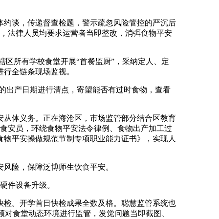
体约谈，传递督查检题，警示疏忽风险管控的严沉后
题，法律人员均要求运营者当即整改，消弭食物平安
区所有学校食堂开展“首餐监厨”，采纳定人、定
进行全链条现场监视。
的出产日期进行清点，寄望能否有过时食物，查看
从体义务。正在海沧区，市场监管部分结合区教育
、食安员，环绕食物平安法令律例、食物出产加工过
食物平安操做规范节制专项职业能力证书》，实现人
安风险，保障泛博师生饮食平安。
行硬件设备升级。
检。开学首日快检成果全数及格。聪慧监管系统也
”视频对食堂动态环境进行监管，发觉问题当即截图、