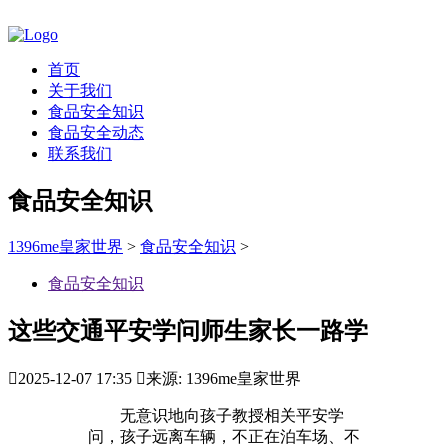
首页
关于我们
食品安全知识
食品安全动态
联系我们
食品安全知识
1396me皇家世界
>
食品安全知识
>
食品安全知识
这些交通平安学问师生家长一路学

2025-12-07 17:35

来源: 1396me皇家世界
无意识地向孩子教授相关平安学
问，孩子远离车辆，不正在泊车场、不