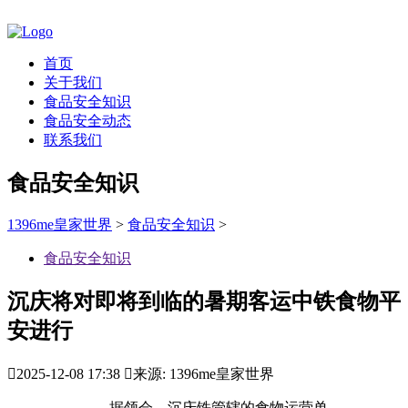
首页
关于我们
食品安全知识
食品安全动态
联系我们
食品安全知识
1396me皇家世界
>
食品安全知识
>
食品安全知识
沉庆将对即将到临的暑期客运中铁食物平
安进行

2025-12-08 17:38

来源: 1396me皇家世界
据领会，沉庆铁管辖的食物运营单