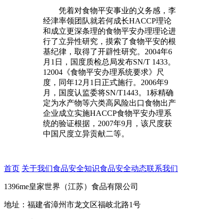
凭着对食物平安事业的义务感，李
经津率领团队就若何成长HACCP理论
和成立更深条理的食物平安办理理论进
行了立异性研究，摸索了食物平安的根
基纪律，取得了开辟性研究。2004年6
月1日，国度质检总局发布SN/T 1433。
12004《食物平安办理系统要求》尺
度，同年12月1日正式施行。2006年9
月，国度认监委将SN/T1443。1标精确
定为水产物等六类高风险出口食物出产
企业成立实施HACCP食物平安办理系
统的验证根据，2007年9月，该尺度获
中国尺度立异贡献二等。
首页
关于我们
食品安全知识
食品安全动态
联系我们
1396me皇家世界（江苏）食品有限公司
地址：福建省漳州市龙文区福岐北路1号