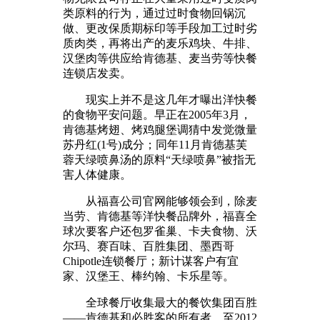
类原料的行为，通过过时食物回锅沉
做、更改保质期标印等手段加工过时劣
质肉类，再将出产的麦乐鸡块、牛排、
汉堡肉等供应给肯德基、麦当劳等快餐
连锁店发卖。
现实上并不是这几年才曝出洋快餐
的食物平安问题。早正在2005年3月，
肯德基烤翅、烤鸡腿堡调猜中发觉微量
苏丹红(1号)成分；同年11月肯德基芙
蓉天绿喷鼻汤的原料“天绿喷鼻”被指无
害人体健康。
从福喜公司官网能够领会到，除麦
当劳、肯德基等洋快餐品牌外，福喜全
球次要客户还包罗雀巢、卡夫食物、沃
尔玛、赛百味、百胜集团、墨西哥
Chipotle连锁餐厅；新计谋客户有宜
家、汉堡王、棒约翰、卡乐星等。
全球餐厅收集最大的餐饮集团百胜
——肯德基和必胜客的所有者，至2012