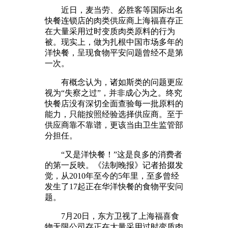
近日，麦当劳、必胜客等国际出名
快餐连锁店的肉类供应商上海福喜存正
在大量采用过时变质肉类原料的行为
被。现实上，做为扎根中国市场多年的
洋快餐，呈现食物平安问题曾经不是第
一次。
有概念认为，诸如斯类的问题更应
视为“失察之过”，并非成心为之。终究
快餐店没有深切全面查验每一批原料的
能力，只能按照经验选择供应商。至于
供应商靠不靠谱，更该当由卫生监管部
分担任。
“又是洋快餐！”这是良多的消费者
的第一反映。《法制晚报》记者拾掇发
觉，从2010年至今的5年里，至多曾经
发生了17起正在华洋快餐的食物平安问
题。
7月20日，东方卫视了上海福喜食
物无限公司存正在大量采用过时变质肉