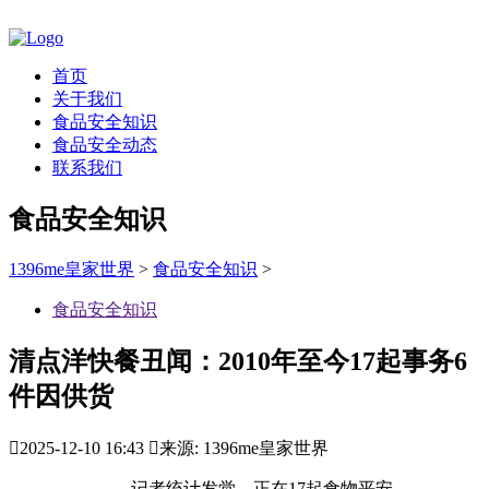
首页
关于我们
食品安全知识
食品安全动态
联系我们
食品安全知识
1396me皇家世界
>
食品安全知识
>
食品安全知识
清点洋快餐丑闻：2010年至今17起事务6
件因供货

2025-12-10 16:43

来源: 1396me皇家世界
记者统计发觉，正在17起食物平安