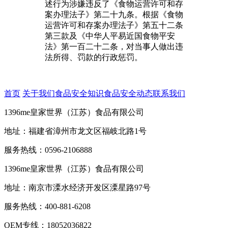
述行为涉嫌违反了《食物运营许可和存
案办理法子》第二十九条。根据《食物
运营许可和存案办理法子》第五十二条
第三款及《中华人平易近国食物平安
法》第一百二十二条，对当事人做出违
法所得、罚款的行政惩罚。
首页
关于我们
食品安全知识
食品安全动态
联系我们
1396me皇家世界（江苏）食品有限公司
地址：福建省漳州市龙文区福岐北路1号
服务热线：0596-2106888
1396me皇家世界（江苏）食品有限公司
地址：南京市溧水经济开发区溧星路97号
服务热线：400-881-6208
OEM专线：18052036822