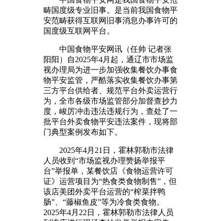
畴国度级专业旧事。是当前我国食物平
安范畴获得互联网旧事消息办事许可的
国度级互联网平台。
中国食物平安网讯（任帅 记者张
阳阳）自2025年4月起，通辽市市场监
视办理局为进一步加强收集餐饮办事食
物平安监管，严酷落实收集餐饮办事第
三方平台供给者、规范平台外卖运营行
为，全市各级市场监管部分加督查抄力
度，峻厉冲击违法违规行为，查处了一
批平台外卖食物平安违法案件，现将部
门典型案例发布如下。
2025年4月21日，霍林郭勒市法律
人员收到“市场监视办理赞扬举报平
台”举报单，某餐饮店《食物运营许可
证》运营项目为“热食类食物制售”，但
该店美团外卖平台运营的“榨菜拌鸭
肠”、“藤椒鱼皮”等为冷食类食物。
2025年4月22日，霍林郭勒市法律人员