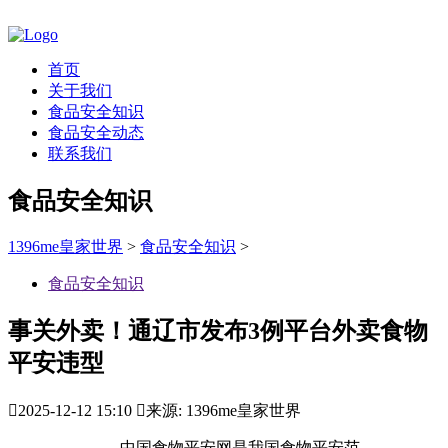
首页
关于我们
食品安全知识
食品安全动态
联系我们
食品安全知识
1396me皇家世界
>
食品安全知识
>
食品安全知识
事关外卖！通辽市发布3例平台外卖食物
平安违型

2025-12-12 15:10

来源: 1396me皇家世界
中国食物平安网是我国食物平安范