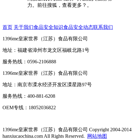
力。前往搜狐，查看更多？。
首页
关于我们
食品安全知识
食品安全动态
联系我们
1396me皇家世界（江苏）食品有限公司
地址：福建省漳州市龙文区福岐北路1号
服务热线：0596-2106888
1396me皇家世界（江苏）食品有限公司
地址：南京市溧水经济开发区溧星路97号
服务热线：400-881-6208
OEM专线：18052036822
1396me皇家世界（江苏）食品有限公司
Copyright 2004-2014
hanxiucaochina.com All Rights Reserved.
网站地图