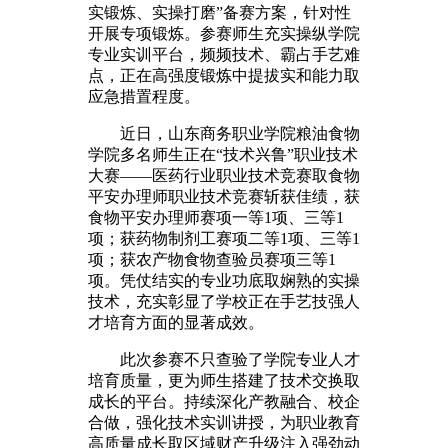
实锻炼、实操打磨”备赛方案，针对性
开展专项锻炼。参赛师生充实操纵学院
专业实训平台，频频技术、霸占手艺难
点，正在高强度锻炼中提拔实和能力取
应急措置程度。
近日，山东商务职业学院粮油食物
学院多名师生正在“技术兴鲁”职业技术
大赛——医药行业职业技术竞赛取食物
平安办理师职业技术竞赛斩获佳绩，获
食物平安办理师赛项一等1项、三等1
项；获药物制剂工赛项二等1项、三等1
项；获农产物食物查验员赛项三等1
项。凭仗结实的专业功底取娴熟的实操
技术，充实彰显了学校正在手艺技强人
才培育方面的显著成效。
此次参赛不只查验了学院专业人才
培育质量，更为师生搭建了技术交换取
成长的平台。持续深化产教融合、校企
合做，强化技术实训讲授，为职业教育
高质量成长取区域财产升级注入强劲动