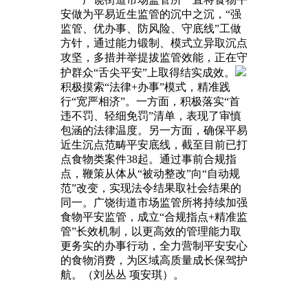
安做为平易近生监管的沉中之沉，“强
监管、优办事、防风险、守底线”工做
方针，通过能力锻制、模式立异取沉点
攻坚，多措并举提拔监管效能，正在守
护群众“舌尖平安”上取得结实成效。
积极摸索“法律+办事”模式，精准践
行“宽严相济”。一方面，积极落实“首
违不罚、轻细免罚”清单，表现了审慎
包涵的法律温度。另一方面，确保平易
近生沉点范畴平安底线，截至目前已打
点食物类案件38起。通过事前合规指
点，鞭策从体从“被动整改”向“自动规
范”改变，实现法令结果取社会结果的
同一。广饶街道市场监管所将持续加强
食物平安监管，成立“合规指点+精准监
管”长效机制，以更高效的管理能力取
更务实的办事行动，全力营制平安安心
的食物消费，为区域高质量成长保驾护
航。（刘丛丛 项安琪）。