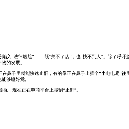
“法律尴尬”—— 既“关不了店”，也“找不到人”。除了呼
产物的发展。
鼻子里就能快速止鼾，有的像正在鼻子上插个“小电电扇”往
也能够睡好觉。
的搅扰，现在正在电商平台上搜刮“止鼾”。