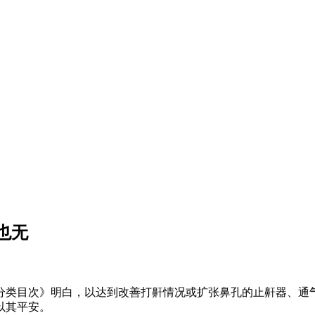
也无
类目次》明白，以达到改善打鼾情况或扩张鼻孔的止鼾器、通气
以其平安。