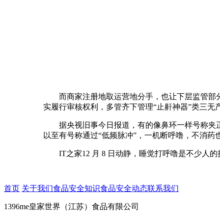
而商家注册地取运营地分手，也让下层监管部分陷入
实履行审核权利，多管齐下管理“止鼾神器”类三无
据央视旧事今日报道，有的像鼻环一样号称夹正在
以至有号称通过“低频脉冲”，一机断呼噜，不消药
IT之家12 月 8 日动静，睡觉打呼噜是不少人
首页
关于我们
食品安全知识
食品安全动态
联系我们
1396me皇家世界（江苏）食品有限公司