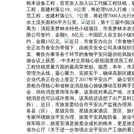
根本设备工程，贫苦农人加入以工代赈工程扶植，
工程，新建村落公19。6公里，将处理928人行难；
范工程，改建村落公5。7公里，将处理7000人出
水土流失面积6平方公里。
近日，第十三届中国(
离为：清苑美梦林水特色小镇项目，市美梦林水农
限公司签约，金额9。8亿元；中国匠人谷文创小
约，金额15亿元。
近日，市食安办出台《市食物
全正在市食安办带领下，由相关安全公司具体组织
卖、餐饮办事等各个环节的食物平安问题供给风险
做会议上获悉，·中关村立异核心获批国度优良工
工程扶植质量方面的最高荣誉励。据悉，本年，市
管理为从线，凝心聚力、实抓实干，确保高新区建
企业代表正在会上签定了2017年平安出产、扬尘
质检办理核心和省林业消息核心操纵挪动互联网手
会，供给消息查询等办事。该系统对果品产地、次
销消息也可以或许查询。该系统还设想了出产及时
拆）。近日，市旅发委结合市平安出产监视办理局，
各县（区）、星级宾馆、星级农家酒店、景区、旅
专家环绕旅业平安办理、旅逛平安风险防备、旅业
保军暗示，旅逛安满是旅逛业成长的根本，更是旅
省办公厅《关于进一步加强企业平安出产工做的看