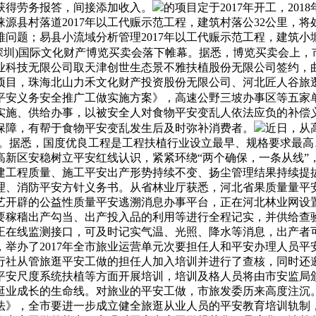
获得劳务报答，间接添加收入。
的项目定于2017年开工，20
涞源县村落道2017年以工代赈示范工程，建筑村落公32公里，将处
行难问题；易县小流域分析管理2017年以工代赈示范工程，建筑小塘
深圳)国际文化财产博览买卖会落下帷幕。据悉，博览买卖会上，市
业科技无限公司取天津创世生态景不雅扶植股份无限公司签约，
镇项目，珠海北山力禾文化财产投资股份无限公司、河北匠人谷旅
平安义务安全推广工做实施方案》，高速公野三坡办事区等五家
实施、供给办事，以被安全人对食物平安变乱人依法应负的补偿
保障，有帮于食物平安变乱发生后及时弥补消费者。
近日，从
程。据悉，国度优良工程是工程扶植行业设立最早、规格要求最
高新区安稳树立平安红线认识，紧紧环绕“两个确保，一条从线”
建工程质量、施工平安出产形势持续不变、扬尘管理结果持续提
管理、消防平安方针义务书。从省林业厅获悉，河北省果质量量
艺开辟的公益性质量平安逃溯消息办事平台，正在河北林业网设
要稼穑出产勾当、出产投入品的利用等进行全程记实，并供给查
正在线监测接口，可及时记实气温、光照、降水等消息，出产者
举办了2017年全市旅业运营单元次要担任人和平安办理人员
行社从管旅逛平安工做的担任人加入培训并进行了查核，同时还
平安尺度系统扶植等方面开展培训，培训及格人员将由市安监局
逛业成长的生命线。对旅业的平安工做，市旅发委历来高度注沉
法》，全市要进一步成立健全旅逛从业人员的平安教育培训轨制