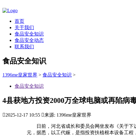
首页
关于我们
食品安全知识
食品安全动态
联系我们
食品安全知识
1396me皇家世界
>
食品安全知识
>
食品安全知识
4县获地方投资2000万全球电脑或再陷病

2025-12-17 10:55

来源: 1396me皇家世界
日前，河北省成长和委员会网坐发布《关于下达河北
元，据悉，以工代赈，是指投资扶植根本设备工程