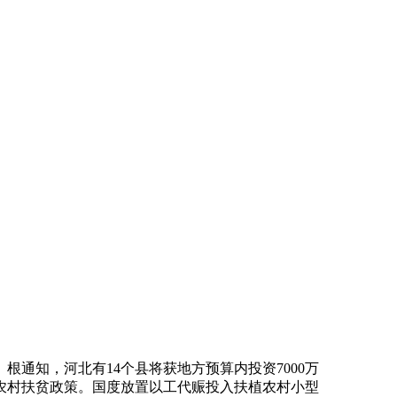
通知，河北有14个县将获地方预算内投资7000万
农村扶贫政策。国度放置以工代赈投入扶植农村小型