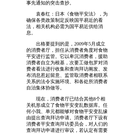
事先通知的突击查抄。
袁春红：日本《食物平安法》，为
确保各类政策制定反映国平易近的看
法，相关机构必需为国平易近供给消
息。
出格要提到的是，2009年5月成立
的消费者厅，担任从消费者角度对食物
平安进行监管。它以卑沉消费者，援助
消费者自立为根基，次要工做包罗对消
费者看法进行收集和查询拜访阐发、发
布消息惹起留意、监管取消费者相联系
关系的法令实施环境、和各处所消费者
自治集体协做等。
现在，消费者厅已结合其他8个相
关机形成立了食物平安变乱数据库。任
何小我、单元都能够对食物平安变乱缘
由提出查询拜访申请。消费者厅下设有
消费者平安查询拜访委员会，对人们的
查询拜访申请进行审议，若认定有需要