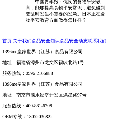
中国青年报：优良的食物平安教
育，能够提高食物平安常识，避免碰到
变乱时发生不需要的发急。日本正在食
物平安教育方面做得怎样样？
首页
关于我们
食品安全知识
食品安全动态
联系我们
1396me皇家世界（江苏）食品有限公司
地址：福建省漳州市龙文区福岐北路1号
服务热线：0596-2106888
1396me皇家世界（江苏）食品有限公司
地址：南京市溧水经济开发区溧星路97号
服务热线：400-881-6208
OEM专线：18052036822