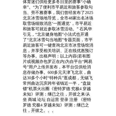
体育迷们供给更多冬日里的赛事“小确
幸”。“为了便利市平易近和旅客参取勾
当、旁不雅赛事，我们曾经发布了2025
北京冰雪场地导览，全市48家出名冰场
取雪场细致消息‘一图通览’，市平易近
和旅客可就近参取冰雪活动。” 石风华
引见，“北京健身地图”小法式也开通
了“北京冰雪勾当地图”专题页面，市平
易近旅客可一键查询北京市冰雪场馆消
息，并享受相关培训、正在线优惠预订
等办事。出格声明：以上内容(若有图
片或视频亦包罗正在内)为自平台“网易
号”用户上传并发布，本平台仅供给消
息存储办事。600多元天津飞北京，曲
达30多个小时“特种兵”逛成都，无锡飞
常州曲达沉庆跨年省钱近一半，“盘旋
镖”机票火出圈《密特罗德 究极4 穿越
未知》评测：继已之往，开彼之来/从
坐 商城 论坛 自运营 登录 注册 《密特
罗德 究极4 穿越未知》评测：继已之
往，开彼之。。。