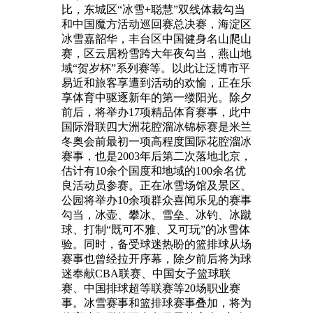
比，东城区“冰雪+聪慧”双线体裁勾当
和中国魔方活动巡回赛总决赛，海淀区
冰雪嘉韶华，丰台区中国健身名山爬山
赛，区云居粉雪跨大年夜勾当，燕山地
域“贺岁杯”系列赛等。以此让泛博市平
易近和旅客享遭到活动的欢愉，正在乐
享体育中驱逐新年的第一缕阳光。除夕
前后，将举办17项精品体育赛事，此中
国际滑联四大洲花腔溜冰锦标赛是米兰
冬奥会前最初一项高程度国际花腔溜冰
赛事，也是2003年后第二次落地北京，
估计有10余个国度和地域的100余名优
良活动员参赛。正在冰雪场馆及景区、
公园将举办10余项群众喜闻乐见的赛事
勾当，冰壶、攀冰、雪垒、冰钓、冰蹴
球、打制“既可不雅、又可玩”的冰雪体
验。同时，备受球迷热盼的篮排球从场
赛事也曾经拉开序幕，除夕前后将为球
迷奉献CBA联赛、中国女子篮球联
赛、中国排球超等联赛等20场职业赛
事。冰雪赛事和篮排球赛事叠加，将为