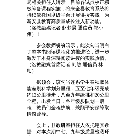
局相关担任人暗示，目前各试点校正积
极筹备课程实施，将来全县教育系统将
持续依托国度级平台开展讲授实践，为
新安县教育高质量成长注入新动能。
（洛教融媒记者 赵梦晨 通信员 郭小
伟）！
参会教师纷纷暗示，此次勾当明白
了整本书阅读课程化的推进径，进一步
激发了本身深耕阅读讲授的实践热情。
（洛教融媒首席记者 刘敏 通信员 林
颖）。
据领会，该勾当连系学生春秋取体
能差别科学划分里程：五至七年级完成
约12公里徒步，八至九年级挑和20公里
全程。出发当日，各年级步队划一启
程，教员们全程护航，兼顾平安保障取
情感疏导。
会上，县教研室担任人依托翔实数
据，对本次期中七、九年级质量检测环