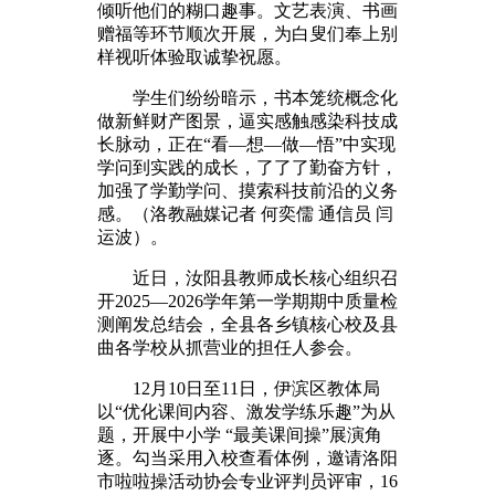
倾听他们的糊口趣事。文艺表演、书画
赠福等环节顺次开展，为白叟们奉上别
样视听体验取诚挚祝愿。
学生们纷纷暗示，书本笼统概念化
做新鲜财产图景，逼实感触感染科技成
长脉动，正在“看—想—做—悟”中实现
学问到实践的成长，了了了勤奋方针，
加强了学勤学问、摸索科技前沿的义务
感。（洛教融媒记者 何奕儒 通信员 闫
运波）。
近日，汝阳县教师成长核心组织召
开2025—2026学年第一学期期中质量检
测阐发总结会，全县各乡镇核心校及县
曲各学校从抓营业的担任人参会。
12月10日至11日，伊滨区教体局
以“优化课间内容、激发学练乐趣”为从
题，开展中小学 “最美课间操”展演角
逐。勾当采用入校查看体例，邀请洛阳
市啦啦操活动协会专业评判员评审，16