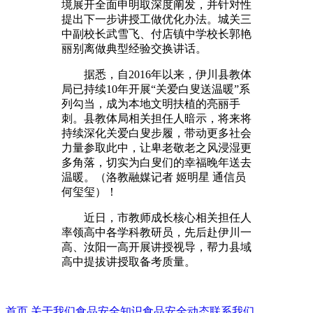
境展开全面申明取深度阐发，并针对性
提出下一步讲授工做优化办法。城关三
中副校长武雪飞、付店镇中学校长郭艳
丽别离做典型经验交换讲话。
据悉，自2016年以来，伊川县教体
局已持续10年开展“关爱白叟送温暖”系
列勾当，成为本地文明扶植的亮丽手
刺。县教体局相关担任人暗示，将来将
持续深化关爱白叟步履，带动更多社会
力量参取此中，让卑老敬老之风浸湿更
多角落，切实为白叟们的幸福晚年送去
温暖。（洛教融媒记者 姬明星 通信员
何玺玺）！
近日，市教师成长核心相关担任人
率领高中各学科教研员，先后赴伊川一
高、汝阳一高开展讲授视导，帮力县域
高中提拔讲授取备考质量。
首页
关于我们
食品安全知识
食品安全动态
联系我们