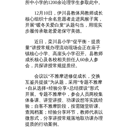
所中小学的1200余论理学生参取此中。
12月10日，伊川县教体局教师成长
核心组织十余名意愿者走进凤猴子寓，
开展“暖冬关爱白叟”从题勾当，用现实
步履传承敬老爱老保守美德。
近日，栾川县小学“促平衡・提质
量”讲授常规办理流动现场会正在庙子
镇核心小学、高崖头小学召开。县教师
成长核心及各校相关担任人60余人参
会，共探讲授常规提质径。
会议以“不雅摩进修促成长，交换
互鉴共提拔”为从题，采用“专题不雅摩
+自从选择+经验分享+总结摆设”形式
开展。专题不雅摩中，参会人员两校集
体备课、讲堂讲授、功课设想等实践经
验；自客不雅摩阶段，按需随堂听课、
查阅档案；经验分享环节，教师代表以
微形式，分享讲授常规落地取功课办理
提质的行动案例。