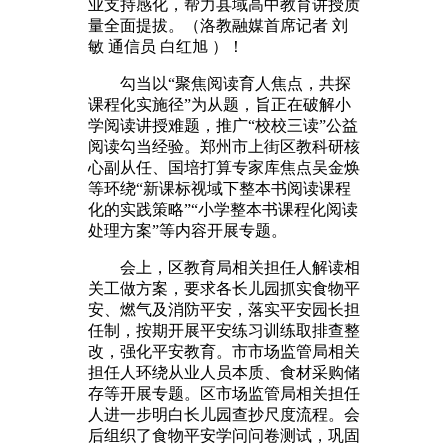
业支持感化，帮力县域高中教育讲授质
量全面提拔。（洛教融媒首席记者 刘
敏 通信员 白红旭 ）！
勾当以“聚焦阅读育人焦点，共探
课程化实施径”为从题，旨正在破解小
学阅读讲授难题，推广“校校三读”公益
阅读勾当经验。郑州市上街区教科研核
心副从任、国培打算专家库焦点吴金焕
等环绕“新课标视域下整本书阅读课程
化的实践策略”“小学整本书课程化阅读
处理方案”等内容开展专题。
会上，区教育局相关担任人解读相
关工做方案，要求各长儿园抓实食物平
安、燃气及消防平安，落实平安园长担
任制，按期开展平安练习训练取排查整
改，强化平安教育。市市场监管局相关
担任人环绕从业人员本质、食材采购储
存等开展专题。区市场监管局相关担任
人进一步明白长儿园查抄尺度流程。会
后组织了食物平安学问问卷测试，巩固