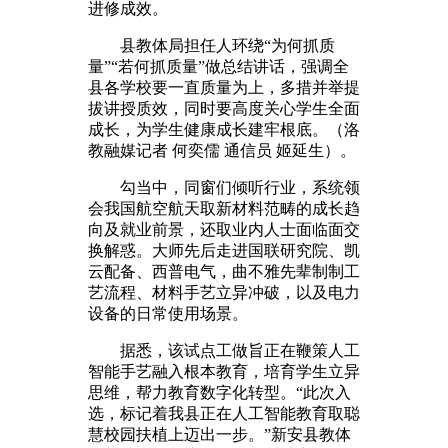
进修成效。
县教体局担任人环绕“为何抓质
量”“若何抓质量”做总结讲话，强调全
县各学校要一直质量为上，多措并举提
拔讲授质效，同时要高度关心学生全面
成长，为学生健康成长建牢根底。（洛
教融媒记者 何奕儒 通信员 姬延生）。
勾当中，同窗们倾听行业，系统领
会我国航空航天取新材料范畴的成长趋
向及就业前景，还取业内人士面临面交
换解惑。大师先后走进国联研究院、凯
云配备、西普电气，曲不雅先辈制制工
艺流程、材料手艺立异冲破，以及电力
设备的日常使用场景。
据悉，该试点工做旨正在鞭策人工
智能手艺融入根本教育，培育学生立异
思维，帮力教育数字化转型。“此次入
选，标记着我县正在人工智能教育取聪
慧校园扶植上迈出一步。”新安县教体