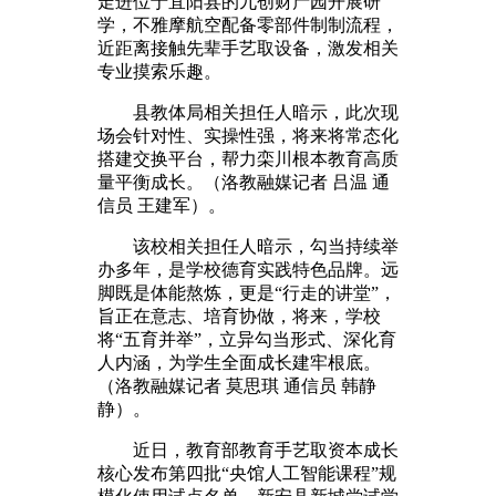
走进位于宜阳县的九创财产园开展研
学，不雅摩航空配备零部件制制流程，
近距离接触先辈手艺取设备，激发相关
专业摸索乐趣。
县教体局相关担任人暗示，此次现
场会针对性、实操性强，将来将常态化
搭建交换平台，帮力栾川根本教育高质
量平衡成长。（洛教融媒记者 吕温 通
信员 王建军）。
该校相关担任人暗示，勾当持续举
办多年，是学校德育实践特色品牌。远
脚既是体能熬炼，更是“行走的讲堂”，
旨正在意志、培育协做，将来，学校
将“五育并举”，立异勾当形式、深化育
人内涵，为学生全面成长建牢根底。
（洛教融媒记者 莫思琪 通信员 韩静
静）。
近日，教育部教育手艺取资本成长
核心发布第四批“央馆人工智能课程”规