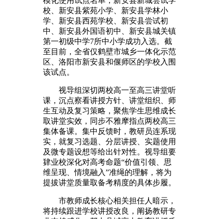
模化使用试点名单，新安县新城尝试学
校、新安县紫苑小学、新安县学林小
学、新安县西苑学校、新安县尝试初
中、新安县外国语初中、新安县城关镇
第一初级中学7所中小学成功入选。截
至目前，全省仅鹤壁市城乡一体化示范
区、洛阳市新安县和偃师区的学校入围
该试点。
视导组深切两校高一至高三讲堂听
课，沉点察看讲授方针、讲堂组织、师
生互动及复习策略，聚焦学生思维成长
取讲堂实效，同步不雅摩指点两校高三
集体备课。集中反馈时，教研员连系现
实，就复习选题、分层讲授、实题使用
及微专题设想等给出针对性。视导组要
肄业校深化对高考命题“价值引领、思
维呈现、情境融入”准绳的理解，将为
提拔讲堂质量取备考精度的具体步履。
市教师成长核心相关担任人暗示，
将持续跟进学校讲授改良，阐扬教研专