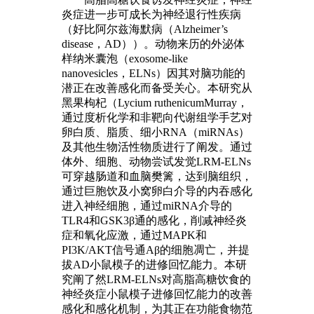
炎症进一步可成长为神经退行性疾病
（好比阿尔兹海默病（Alzheimer’s
disease，AD））。动物来历的外泌体
样纳米囊泡（exosome-like
nanovesicles，ELNs）因其对脑功能的
潜正在改善感化而备受关心。本研究从
黑果枸杞（Lycium ruthenicumMurray，
通过度析化学和非靶向代谢组学手艺对
卵白质、脂质、细小RNA（miRNAs）
及其他生物活性物质进行了阐发。通过
体外、细胞、动物尝试发觉LRM-ELNs
可穿越肠道和血脑樊篱，达到脑组织，
通过巨胞饮及小窝卵白介导的内吞感化
进入神经细胞，通过miRNA介导的
TLR4和GSK3β通的感化，削减神经炎
症和氧化应激，通过MAPK和
PI3K/AKT信号通Aβ的细胞凋亡，并提
拔AD小鼠模子的进修回忆能力。本研
究阐了然LRM-ELNs对高脂高糖饮食的
神经炎症小鼠模子进修回忆能力的改善
感化和感化机制，为其正在功能食物范