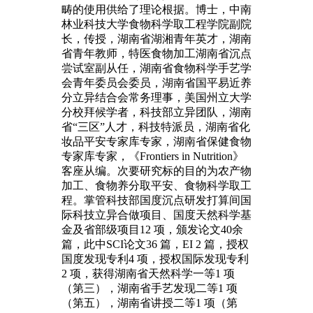
畴的使用供给了理论根据。博士，中南
林业科技大学食物科学取工程学院副院
长，传授，湖南省湖湘青年英才，湖南
省青年教师，特医食物加工湖南省沉点
尝试室副从任，湖南省食物科学手艺学
会青年委员会委员，湖南省国平易近养
分立异结合会常务理事，美国州立大学
分校拜候学者，科技部立异团队，湖南
省“三区”人才，科技特派员，湖南省化
妆品平安专家库专家，湖南省保健食物
专家库专家，《Frontiers in Nutrition》
客座从编。次要研究标的目的为农产物
加工、食物养分取平安、食物科学取工
程。掌管科技部国度沉点研发打算间国
际科技立异合做项目、国度天然科学基
金及省部级项目12 项，颁发论文40余
篇，此中SCI论文36 篇，EI 2 篇，授权
国度发现专利4 项，授权国际发现专利
2 项，获得湖南省天然科学一等1 项
（第三），湖南省手艺发现二等1 项
（第五），湖南省讲授二等1 项（第