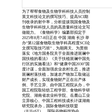
为了帮帮食物及生物学科科技人员控制
英文科技论文的撰写技巧、提高SCI期
刊收录的射中率，分析提拔我国食物及
生物学科科技人员的高质量科技论文写
做能力。《食物科学》编纂部拟定于
2025年8月7-8日正在 中国 湖南 长沙 举
办“第12届食物取生物学科高程度SCI论
文撰写取技巧班”，为期两天。为贯彻
落实《地方国务院关于全面推进斑斓中
国扶植的看法》《关于扶植斑斓中国先
行区的实施看法》和“健康中国2030”国
度计谋，全面加强农业农村生态，推进
斑斓村落扶植，加速农产物加工取储运
财产成长，实现食物财产正在出产体
例、手艺立异、由中国工程院从办，中
国工程院取轻纺工程学部、食物科学研
究院、湖南省农业科学院、岳麓山工业
立异核心、中国工程科技成长计谋湖南
研究院承办，国际食物科技联盟
（IUFoST）、国际谷物科技协会