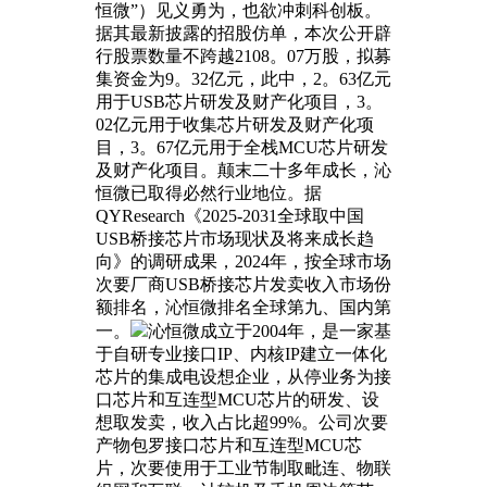
恒微”）见义勇为，也欲冲刺科创板。
据其最新披露的招股仿单，本次公开辟
行股票数量不跨越2108。07万股，拟募
集资金为9。32亿元，此中，2。63亿元
用于USB芯片研发及财产化项目，3。
02亿元用于收集芯片研发及财产化项
目，3。67亿元用于全栈MCU芯片研发
及财产化项目。颠末二十多年成长，沁
恒微已取得必然行业地位。据
QYResearch《2025-2031全球取中国
USB桥接芯片市场现状及将来成长趋
向》的调研成果，2024年，按全球市场
次要厂商USB桥接芯片发卖收入市场份
额排名，沁恒微排名全球第九、国内第
一。
沁恒微成立于2004年，是一家基
于自研专业接口IP、内核IP建立一体化
芯片的集成电设想企业，从停业务为接
口芯片和互连型MCU芯片的研发、设
想取发卖，收入占比超99%。公司次要
产物包罗接口芯片和互连型MCU芯
片，次要使用于工业节制取毗连、物联