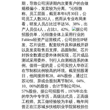
期，导致公司演讲期内次要客户的合做
规模偏小，发卖较为分离。”沁恒微
称。员工层面，截至本年6月30日，公
司员工人数282人，然而从专业布局来
看，研发人员占比过半达56。38%，出
产人员仅4人，占比1。42%。
据公司
招股仿单，沁恒微全体上采用行业的
Fabless轻资产运营模式，公司担任IP研
发、芯片设想、配套软件及和谈栈开辟
以及发卖取售后支撑。晶圆制制、芯片
封拆全数通过委外体例实现，芯片成品
测试采用委外、刊行人自测相连系的体
例。值得一提的是，公司实控人华存正
在节制权比例较高的环境。截至招股署
日，他间接持有28。46%股份，通过江
苏沁恒、异或合股别离节制56。04%、
10。06%的股份，合计节制公司94。
57%股份。据公司招股书，1976年出生
的华为中专学历，高级法式员，正高级
工程师。其工做经验较为丰硕，晚年间
曾正在江苏城乡扶植职业学院留校担任