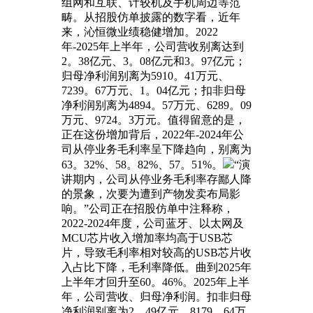
组网和互联、计较机及手机周边等范
畴。从招股仿单披露的数字看，近年
来，沁恒微业绩稳健增加。2022
年-2025年上半年，公司营收别离达到
2。38亿元、3。08亿元和3。97亿元；
归母净利润别离为5910。41万元、
7239。67万元、1。04亿元；扣非归母
净利润别离为4894。57万元、6289。09
万元、9724。3万元。值得留意的是，
正在这份增加背后，2022年-2024年公
司从停业务毛利率呈下降趋向，别离为
63。32%、58。82%、57。51%。
“演
讲期内，公司从停业务毛利率存鄙人降
的景象，次要为遭到产物发卖布局影
响。”公司正在招股仿单中注释称，
2022-2024年度，公司蓝牙、以太网及
MCU芯片收入增加率均高于USB芯
片，导致毛利率相对较高的USB芯片收
入占比下降，毛利率降低。曲到2025年
上半年才回升至60。46%。2025年上半
年，公司营收、归母净利润。扣非归母
净利润别离为2。49亿元、8179。64万