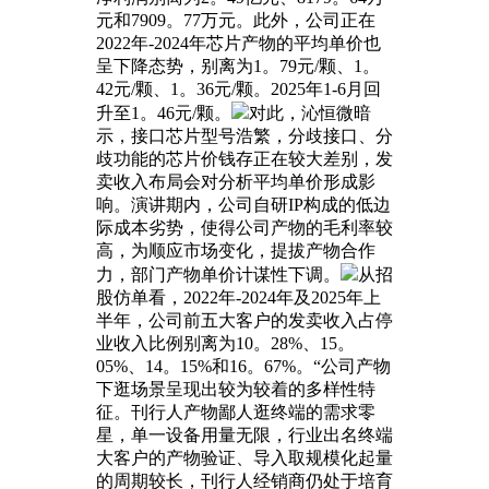
元和7909。77万元。此外，公司正在
2022年-2024年芯片产物的平均单价也
呈下降态势，别离为1。79元/颗、1。
42元/颗、1。36元/颗。2025年1-6月回
升至1。46元/颗。
对此，沁恒微暗
示，接口芯片型号浩繁，分歧接口、分
歧功能的芯片价钱存正在较大差别，发
卖收入布局会对分析平均单价形成影
响。演讲期内，公司自研IP构成的低边
际成本劣势，使得公司产物的毛利率较
高，为顺应市场变化，提拔产物合作
力，部门产物单价计谋性下调。
从招
股仿单看，2022年-2024年及2025年上
半年，公司前五大客户的发卖收入占停
业收入比例别离为10。28%、15。
05%、14。15%和16。67%。“公司产物
下逛场景呈现出较为较着的多样性特
征。刊行人产物鄙人逛终端的需求零
星，单一设备用量无限，行业出名终端
大客户的产物验证、导入取规模化起量
的周期较长，刊行人经销商仍处于培育