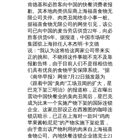
肯德基和必胜客向中国的快餐消费者报
歉。其本地肉类供应商上海福喜食物无
限公司关停。肉类丑闻绝非小事一桩。
据福喜食物无限公司的网坐引见，该公
司已向中国的麦当劳店供货22年，向必
胜客供货6年。据报道，中国市场研究
集团驻上海担任人本杰明·卡文德
说：“我认为这将给这两家公司带来实
正的挑和。不晓得这件事能不克不及靠
报歉告终，由于目前人们不是很相信他
们具有优良的食物平安保障系统。”据
《南华早报》网坐7月22日颁发题为
《跟着中国“臭肉”工场丑闻的扩大，星
巴克下架三明治》的报道称，正在曝出
震动中国快餐业的臭肉丑闻后，星巴克
成为比来一个实施产物下架的国际连锁
企业。这家总部设正在西雅图的咖啡连
锁店暗示，已正在上海对一款叫“鸡肉
苹果酱帕尼尼”的产物实施下架处置，
由于查出该产物利用的肉来自上海福喜
食物公司。内地快餐连锁企业德克士21