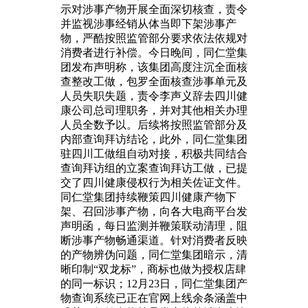
示对涉事产物开展全面深切核查，责令
并监视涉事经销从体当即下架涉事产
物，严酷按照监管部分要求依法依规对
消费者进行补偿。今日晚间，同仁堂集
团发布声明称，该集团高度注沉全面核
查整改工做，包罗全面核查涉事单元及
人员失职失题，责令李声义辞去四川健
康公司总司理职务，并对其他相关办理
人员全数予以。后续将按照监管部分及
内部查询拜访结论，此外，同仁堂集团
驻四川工做组自动对接，积极共同结合
查询拜访组的立案查询拜访工做，已提
交了四川健康侵权行为相关佐证文件。
同仁堂集团持续鞭策四川健康产物下
架、召回涉事产物，向各大电商平台发
声明函，每日监测并鞭策联动清理，阻
断涉事产物畅通渠道。针对消费者反映
的产物辨伪问题，同仁堂集团暗示，清
晰印制“双龙标”，商标也做为授权店肆
的同一标识；12月23日，同仁堂集团产
物查询系统已正在官网上线余条涵盖中