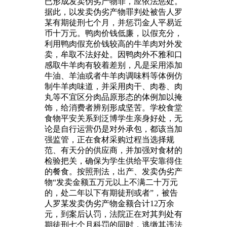
已形成发卖伪劣产物罪，应依法惩处。
据此，以发卖伪劣产物罪判处被告人罗
某有期徒刑七个月，并惩罚金人平易近
币十万元。鸭肉价钱低廉，以假充分，
利用鸭肉假充价钱较高的牛羊肉对外发
卖，牟取不法好处。因鸭肉外不雅和口
感取牛羊肉有较着差别，凡是采用添加
牛油、羊油或者牛羊肉调味料等体例仿
制牛羊肉味道，并采用肉干、肉卷、肉
丸等不宜区分肉品原形态的体例加以掩
饰，给消费者辨别形成坚苦。学校食堂
食物平安关系到泛博学生亲身好处，无
论是自行运营仍是对外承包，都该当加
强监管，正在食材采购过程当选择规
范、有天分的供应商，并加强对食材的
检验把关，确保为学生供给平安靠得住
的餐食。按照刑法，出产、发卖伪劣产
物“发卖金额五万元以上不满二十万元
的，处二年以下有期徒刑或者”，被告
人罗某发卖伪劣产物金额合计12万余
元，到案后认罚，法院正在对其判处有
期徒刑七个月科罚的同时，逃缴其违法