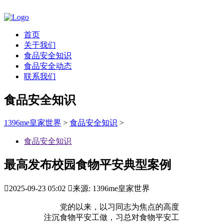
首页
关于我们
食品安全知识
食品安全动态
联系我们
食品安全知识
1396me皇家世界
>
食品安全知识
>
食品安全知识
最高发布校园食物平安典型案例

2025-09-23 05:02

来源: 1396me皇家世界
党的以来，以习同志为焦点的高度
注沉食物平安工做，习总对食物平安工