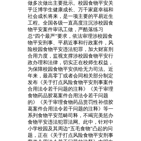
做多次做出主要批示。校园食物平安关
乎泛博学生健康成长、万千家庭幸福和
社会成长将来，是一项主要的平易近生
工程。全国各级一直高度注沉涉校园食
物平安案件审讯工做，严酷落练习
总“四个最严”要求，依法审理涉校园食
物平安刑事、平易近事和行政案件，风
险校园食物平安违法犯罪，加大财富刑
合用力度，监视支撑涉校园食物平安行
政办理和法律，切实正在校师生权益，
为保障校园食物平安供给无力司法。近
年来，最高零丁或者会同相关部分制定
发布《关于打点风险食物平安刑事案件
合用法令若干问题的注释》《关于审理
食物药品胶葛案件合用法令若干问题
的》《关于审理食物药品赏罚性补偿胶
葛案件合用法令若干问题的注释》等一
系列食物平安范畴司释，不竭完美惩办
食物平安违法犯罪法网。此中，针对中
小学校园及其周边“五毛食物”凸起的问
题，正在《关于打点风险食物平安刑事