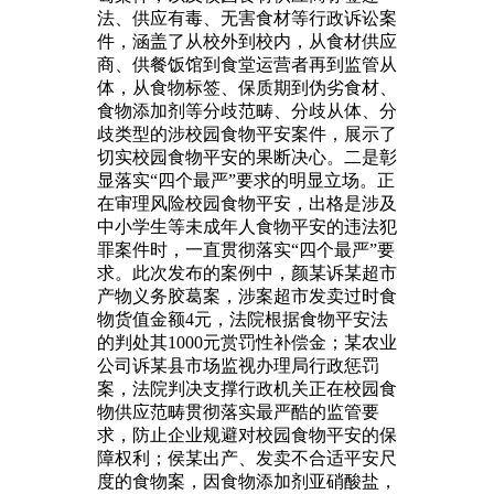
法、供应有毒、无害食材等行政诉讼案
件，涵盖了从校外到校内，从食材供应
商、供餐饭馆到食堂运营者再到监管从
体，从食物标签、保质期到伪劣食材、
食物添加剂等分歧范畴、分歧从体、分
歧类型的涉校园食物平安案件，展示了
切实校园食物平安的果断决心。二是彰
显落实“四个最严”要求的明显立场。正
在审理风险校园食物平安，出格是涉及
中小学生等未成年人食物平安的违法犯
罪案件时，一直贯彻落实“四个最严”要
求。此次发布的案例中，颜某诉某超市
产物义务胶葛案，涉案超市发卖过时食
物货值金额4元，法院根据食物平安法
的判处其1000元赏罚性补偿金；某农业
公司诉某县市场监视办理局行政惩罚
案，法院判决支撑行政机关正在校园食
物供应范畴贯彻落实最严酷的监管要
求，防止企业规避对校园食物平安的保
障权利；侯某出产、发卖不合适平安尺
度的食物案，因食物添加剂亚硝酸盐，