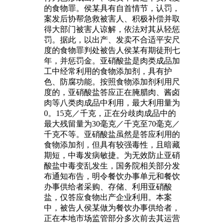
的食物罪。侯某具有自首情节，认罚，
案发后协帮急救被害人、积极补偿并取
得大部门被害人谅解，依法对其从轻惩
罚。据此，以出产、发卖不合适平安尺
度的食物罪判处被告人侯某有期徒刑七
年，并惩罚金。亚硝酸盐是肉类成品加
工中经常利用的食物添加剂，具有护
色、防腐功能。按照食物添加剂利用尺
度的，亚硝酸盐答应正在腌腊肉、酱卤
肉等八类肉成品中利用，最大利用量为
0。15克／千克，正在分歧肉成品中的
最大残留量为30毫克／千克至70毫克／
千克不等。亚硝酸盐虽然是答应利用的
食物添加剂，但具有较强毒性，且暗藏
期短，中毒发病敏捷。为无效防止亚硝
酸盐中毒变乱发生，国务院相关部分发
布通知布告，明令餐饮办事单元和餐饮
办事供给者采购、存储、利用亚硝酸
盐，仅答应食物出产企业利用。本案
中，被告人侯某做为餐饮办事供给者，
正在本地市场监管部分多次前去其运营