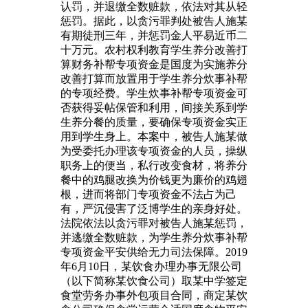
认罚，并退缴全数赃款，依法对其从轻
惩罚。据此，以贪污罪判处被告人施某
有期徒刑三年，并惩罚金人平易近币二
十万元。农村权利教育学生养分改善打
算财务补帮专项资金是国度为实施养分
改善打算而放置用于学生养分炊事补帮
的专项经费。学生炊事补帮专项资金可
否获得妥帖保管和利用，间接关系到学
生养分餐的质量，要确保专项资金实正
用到学生身上。本案中，被告人施某做
为受委托办理该专项资金的人员，操纵
职务上的便当，私行改变食材，将养分
餐中的鸡腿改换为价钱更为廉价的鸡翅
根，进而将部门专项资金不法占为己
有，严沉侵害了泛博学生的亲身好处。
法院依法以贪污罪对被告人施某惩罚，
并逃缴全数赃款，为学生养分炊事补帮
专项资金平安供给无力司法保障。2019
年6月10日，某饮食办理办事无限公司
（以下简称某饮食公司）取某中学签定
食堂劳务办事外包项目合同，商定某饮