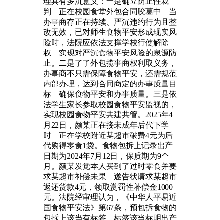
理具有多沉意义：一是确立防止性裁
判，正在校园食堂外包合同胶葛中，当
办事商存正在持续、严沉违约行为且整
改无效，已对师生食物平安形成现实风
险时，法院应依法支撑学校行使解除
权，实现对严沉食物平安风险的泉源防
止。二是了了外包揽事商权利取义务，
办事商不只需保障食物平安，还需规范
内部办理，达到合同商定的办事质量目
标，确保食物平安和办事质量。三是依
法学生家长参取校园食物平安监视的，
实现校园食物平安共建共管。2025年4
月22日，颜某正在接未成年后代下学
时，正在学校附近某超市破费4元为后
代购得零食1袋。食物包拆上记录出产
日期为2024年7月12日，保质期为9个
月。颜某发觉本人买到了过时零食并要
求某超市补偿未果，遂告状请求某超市
返还货款4元，领取赏罚性补偿金1000
元。法院经审理认为，《中华人平易近
国食物平安法》第67条，预包拆食物的
包拆上该当有标签，标签该当标明出产