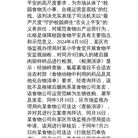
平安的高尺度要求，为市场从体了“校
园食物无小事、合规运营是底线”的红
线。该判决充实表现了司法机关以“最
严尺度”守护校园师生“舌尖上平安”的
义务担任，对规范食物出产运营行为，
出格是保障校园食物平安具有主要指点
和示范意义。2024年4月10日，某区市
场监视办理局对某小学食堂开展食物平
安监视抽检，对同月9日购入的猪后腿
肉留样样品进行检测。《检测演讲》显
示：经抽样查验，氯霉素项目不合适农
业农村部《食物动物中利用的药品及其
他化合物清单》要求。经查询拜访，该
批不及格猪后腿肉系某食物公司发卖，
该食物公司运营范畴为生猪收购、屠宰
及发卖。同年5月10日，区市场监视办
理局向某食物公司送达《查验演讲》，
并对其进行立案查询拜访。同月16日，
某食物公司向某区市场监视办理局提出
申请。该局进行审核后，于同年7月25
日向某食物公司送达《行政惩罚奉告