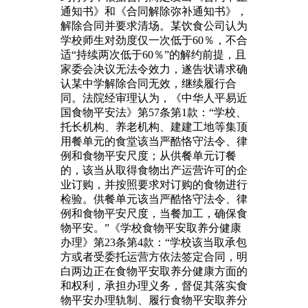
通知书》和《合同解除弥补通知书》，
解除合同并要求清场。某饮食公司认为
学校师生对劲度仅一次低于60％，不合
适“持续两次低于60％”的解约前提，且
家委会决议无法令效力，遂告状请求确
认某中学解除合同无效，继续履行合
同。法院经审理认为，《中华人平易近
国食物平安法》第57条第1款：“学校、
托长机构、养老机构、建建工地等集顶
用餐单元的食堂该当严酷恪守法令、律
例和食物平安尺度；从供餐单元订餐
的，该当从取得食物出产运营许可的企
业订购，并按照要求对订购的食物进行
检验。供餐单元该当严酷恪守法令、律
例和食物平安尺度，当餐加工，确保食
物平安。”《学校食物平安取养分健康
办理》第23条第4款：“学校该当取承包
方或者受委托运营方依法签定合同，明
白两边正在食物平安取养分健康方面的
和权利，承担办理义务，督促其落实食
物平安办理轨制、履行食物平安取养分