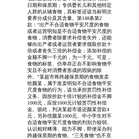
日期和保质期；专供婴长儿和其他特定
人群的从辅食物，其标签还该当标明次
要养分成分及其含量。第148条第2
款：“出产不合适食物平安尺度的食物
或者运营明知是不合适食物平安尺度的
食物，消费者除要求补偿丧失外，还能
够向出产者或者运营者要求领取价款十
倍或者丧失三倍的补偿金；添加补偿的
金额不脚一千元的，为一千元。可是，
食物的标签、仿单存正在不影响食物平
安且不会对消费者形成的瑕疵的除
外。”某超市将跨越保质期的食物发卖
给颜某，属于发卖明知不合适食物平安
尺度食物的行为，该当承担赏罚性补偿
义务。因按价款十倍计较的补偿金不脚
1000元，应按1000元计较赏罚性补偿
金。据此，判决某超市退还颜某货款4
元，另补偿颜某1000元。中小学生对不
合适食物平安尺度食物的判别力较弱、
认识相对稀薄、能力不脚，即便采办到
跨越保质期的食物、“三无食物”也不克