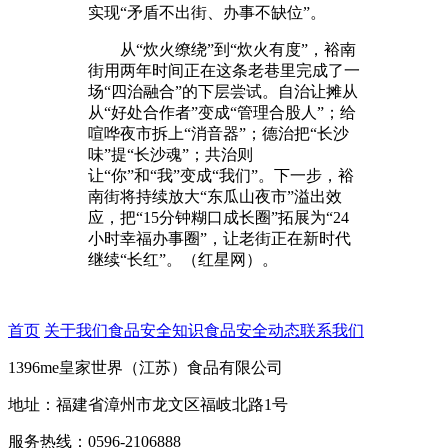
实现“矛盾不出街、办事不缺位”。
从“炊火缭绕”到“炊火有度”，裕南
街用两年时间正在这条老巷里完成了一
场“四治融合”的下层尝试。自治让摊从
从“好处合作者”变成“管理合股人”；给
喧哗夜市拆上“消音器”；德治把“长沙
味”提“长沙魂”；共治则
让“你”和“我”变成“我们”。下一步，裕
南街将持续放大“东瓜山夜市”溢出效
应，把“15分钟糊口成长圈”拓展为“24
小时幸福办事圈”，让老街正在新时代
继续“长红”。（红星网）。
首页
关于我们
食品安全知识
食品安全动态
联系我们
1396me皇家世界（江苏）食品有限公司
地址：福建省漳州市龙文区福岐北路1号
服务热线：0596-2106888