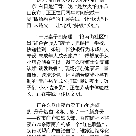
一条“白日是汗青、晚上是炊火”的东瓜
山夜市，正正在用两年时间完成一
场“四治融合”的下层尝试，让“炊火”不
再“末路火”，让“老街”持续“长红”。
“一张桌子四条腿，”裕南街社区打
出“红色合股人”牌子，把银行、学校、
快递拉到一条链：长沙银行为未成年人
专设“未成年人成长账户”，帮帮孩子从
小培育储蓄习惯；饿了么蓝骑士党支部
认领“银发晚餐”，现场打点健康证、量
血压、送清冷包；社区结合曙光小学打
制的“天心裕苗成长打算”搬进夜市，孩
子们“小小洁净员”，正在劳动中体验成
长、正在实践中传送文明。
正在东瓜山夜市卖了15年热卤
的“丹丹热卤”老板，多了一个新身份
——夜市商户联盟头部。裕南街社区将
夜市70余家商户构成一个“红色联盟”，
实行联盟商户自治自管，谁家油烟净化