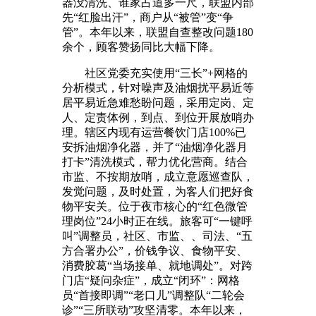
器没清洗、谁家占道多一尺，联盟内部
先“红脸出汗”，商户从“被管”变“争
管”。本年以来，联盟自查整改问题180
余个，顾客赞扬同比大幅下降。
社区党委充实使用“三长”+网格的
分析模式，针对噪声及油烟扰平易近等
居平易近急难愁盼问题，采用定岗、定
人、定责体例，到点、到位开展放哨办
理。辖区内现有运营餐饮门店100%已
安拆油烟净化器，并了“油烟净化器月
打卡”清洗模式，帮力优化营商。结合
市监、不按期放哨，成立意愿巡查队，
发觉问题，及时处置，为客人们把好食
物平安关。位于夜市核心的“红色微管
理岗位”24小时正在线。旅客可“一键呼
叫”调整员，社区、市监、、司法、“五
方合署办公”，价钱争议、食物平安、
消费胶葛“当场接单、就地调处”。对跨
门店“疑问杂症”，成立“闭环”：网格
员“首接即调”“老口儿”调整队“二轮会
诊”“三所联动”攻坚清零。本年以来，