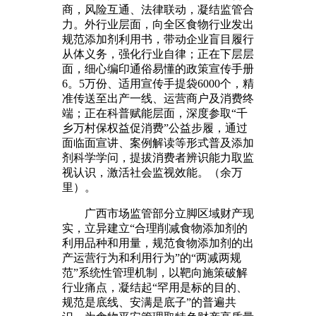
商，风险互通、法律联动，凝结监管合
力。外行业层面，向全区食物行业发出
规范添加剂利用书，带动企业盲目履行
从体义务，强化行业自律；正在下层层
面，细心编印通俗易懂的政策宣传手册
6。5万份、适用宣传手提袋6000个，精
准传送至出产一线、运营商户及消费终
端；正在科普赋能层面，深度参取“千
乡万村保权益促消费”公益步履，通过
面临面宣讲、案例解读等形式普及添加
剂科学学问，提拔消费者辨识能力取监
视认识，激活社会监视效能。（余万
里）。
广西市场监管部分立脚区域财产现
实，立异建立“合理削减食物添加剂的
利用品种和用量，规范食物添加剂的出
产运营行为和利用行为”的“两减两规
范”系统性管理机制，以靶向施策破解
行业痛点，凝结起“罕用是标的目的、
规范是底线、安满是底子”的普遍共