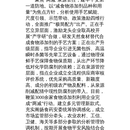
一道防地。以“减食物添加剂品种和用
量”为焦点方针，分析使用手艺赋能、
尺度引领、示范带动、政策激励四维行
动，全面推广“极简配方”出产。正在手
艺立异层面，激励龙头企业取高校开
展“产学研”合做，研发天然食材替代合
成食物添加剂的手艺方案；正在出产升
级层面，指导企业引进无菌包拆、高温
瞬时杀菌等先辈工艺设备，通过物理保
鲜手艺保障食物保质期，从出产环节降
低对化学防腐剂的依赖；正在泉源管控
层面，指点企业成立全流程供应商审核
评价系统，优先采购高质量、新颖度
高、成分的初级农产物及配料，从泉源
削减配猜中现性防腐剂的带入。目前，
鞭策3000余家食物添加剂利用企业完
成“两减”行动。建立多元管理新款式。
充实阐扬食药安委统筹协调感化，成立
市场监管部分牵头，农业农村、工信、
卫健、海关等多部分参取的分析管理协
调机制，按期开展食物平安风险结合会