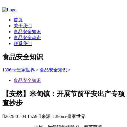
首页
关于我们
食品安全知识
食品安全动态
联系我们
食品安全知识
1396me皇家世界
>
食品安全知识
>
食品安全知识
【安然】米甸镇：开展节前平安出产专项
查抄步

2026-01-04 15:59

来源: 1396me皇家世界
近日，米甸镇聚焦除夕、春节节前