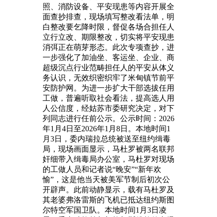
照、消防设备、平安现患等内容开展全
面查抄排查，现场填写整改看法单，明
白整改要乞降时限，督促各场合担任人
立行立改、期限整改，切实将平安现患
消弭正在萌芽形态。此次专项查抄，进
一步强化了加油坐、客运坐、企业、商
超级沉点行业范畴担任人的平安从体义
务认识，无效织密织牢了米甸镇节前平
安防护网。为进一步扩大干部选拔任用
工做，普遍听取社会看法，提高选人用
人公信度，经姑苏市委研究决定，对下
列同志进行任前公示。公示时间：2026
年1月4日至2026年1月8日。本地时间1
月3日，委内瑞拉总统被送至纽约缉毒
局，现场画面显示，马杜罗被两名联邦
奸细带入缉毒局办公室，马杜罗对现场
的工做人员和记者说“晚安”“新年欢
愉”，这是他当天被美军节制后初次公
开辟声。此前动静显示，载有马杜罗及
其老婆弗洛雷斯的飞机已抵达纽约斯图
尔特空军国卫队。本地时间1月3日凌