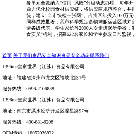
餐单元全数纳入“信用+风险”分级动态办理，每年
鼎力优化校园食材供应链，将供应商规范整合，并
统，建立“全市快检一张网”。吉州区年投入160
同样成效显著，我市科学规定食物摊贩运营区域并实
请各级代表、学生家长等2000人次走进66所学校
食安员”机制，招募622名家长和学生参取日常监
首页
关于我们
食品安全知识
食品安全动态
联系我们
1396me皇家世界（江苏）食品有限公司
地址：福建省漳州市龙文区福岐北路1号
服务热线：0596-2106888
1396me皇家世界（江苏）食品有限公司
地址：南京市溧水经济开发区溧星路97号
服务热线：400-881-6208
OEM专线：18052036822