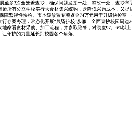
开展至多3次全笼盖查抄，确保问题发觉一处、整改一处，查抄率取
鞭策所有公立学校实行大食材集采统购，既降低采购成本，又提拔
万元保障监视性快检。市本级放置专项资金74万元用于升级快检室
行存案办理，常态化开展“晨昏护校”步履，全面查抄校园周边2
，实地察看食材采购、加工流程，并参取陪餐，对劲度97。6%以
视，让守护的力量延长到校园各个角落。