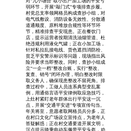
对“九小场合”取小出产加工场的平安亏
弱环节，开展“敲门式”专项排查步履。
村党总支率领网格员构成查抄小组，对
电气线敷设、消防设备无效性、分散通
道通顺度、原料堆放合规性等环节环
节，精准排查平安现患。正在餐饮门
店，提示运营者按期清洗油烟管道、杜
绝违规利用液化气罐；正在小加工场，
针对私拉乱接电线、货色遮挡消防栓、
贫乏平安警示标识等问题，现场指出风
险并要求当即整改。同时，查抄小组成
立“一企一档”整改台账，实行“整改、
复查、销号”闭环办理，明白整改时限
取义务人，确保现患整改不留死角。排
查过程中，工做人员连系典型变乱案
例，用通俗言语平安律例取应急技巧，
上灶村紧盯老年群体出行平安这一沉
点，开展“交通平安进”专项宣传勾当。
年关将至，意愿者取网格员兵分多，正
在村口文化广场设立宣传点，为老年人
答疑解惑；正在村交通要道开展文明，
沉点提示骑乘电动车佩带平安头盔，劝