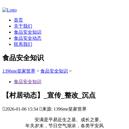
首页
关于我们
食品安全知识
食品安全动态
联系我们
食品安全知识
1396me皇家世界
>
食品安全知识
>
食品安全知识
【村居动态】_宣传_整改_沉点

2026-01-06 15:34

来源: 1396me皇家世界
安满是平易近生之基、成长之要。
年关岁末，节日空气渐浓，各类平安风