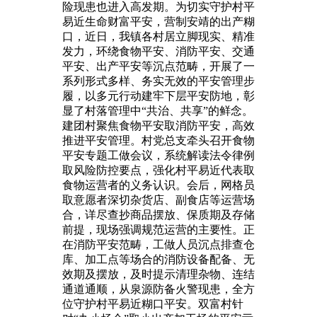
险现患也进入高发期。为切实守护村平
易近生命财富平安，营制安靖的出产糊
口，近日，我镇各村居立脚现实、精准
发力，环绕食物平安、消防平安、交通
平安、出产平安等沉点范畴，开展了一
系列形式多样、务实无效的平安管理步
履，以多元行动建牢下层平安防地，彰
显了村落管理中“共治、共享”的鲜念。
建团村聚焦食物平安取消防平安，高效
推进平安管理。村党总支牵头召开食物
平安专题工做会议，系统解读法令律例
取风险防控要点，强化村平易近代表取
食物运营者的义务认识。会后，网格员
取意愿者深切杂货店、副食店等运营场
合，详尽查抄商品摆放、保质期及存储
前提，现场强调规范运营的主要性。正
在消防平安范畴，工做人员沉点排查仓
库、加工点等场合的消防设备配备、无
效期及摆放，及时提示清理杂物、连结
通道通顺，从泉源防备火警现患，全方
位守护村平易近糊口平安。双富村针