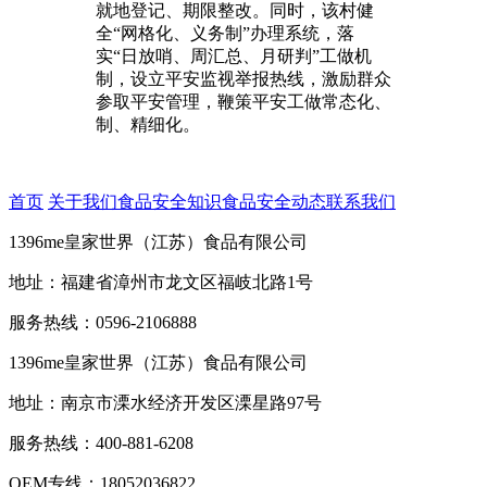
就地登记、期限整改。同时，该村健
全“网格化、义务制”办理系统，落
实“日放哨、周汇总、月研判”工做机
制，设立平安监视举报热线，激励群众
参取平安管理，鞭策平安工做常态化、
制、精细化。
首页
关于我们
食品安全知识
食品安全动态
联系我们
1396me皇家世界（江苏）食品有限公司
地址：福建省漳州市龙文区福岐北路1号
服务热线：0596-2106888
1396me皇家世界（江苏）食品有限公司
地址：南京市溧水经济开发区溧星路97号
服务热线：400-881-6208
OEM专线：18052036822