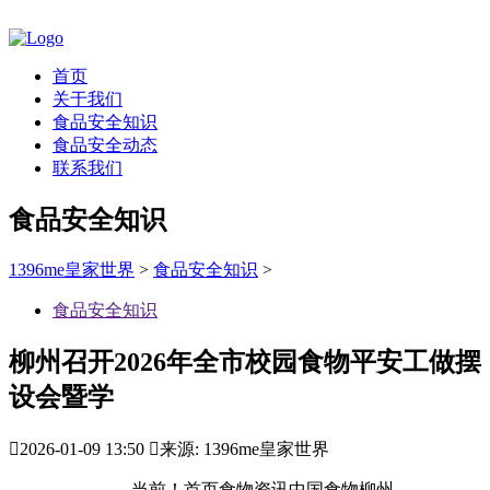
首页
关于我们
食品安全知识
食品安全动态
联系我们
食品安全知识
1396me皇家世界
>
食品安全知识
>
食品安全知识
柳州召开2026年全市校园食物平安工做摆
设会暨学

2026-01-09 13:50

来源: 1396me皇家世界
当前！首页食物资讯中国食物柳州