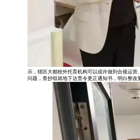
示，辖区大都校外托育机构可以或许做到合规运营
问题，查抄组就地下达责令更正通知书，明白整改