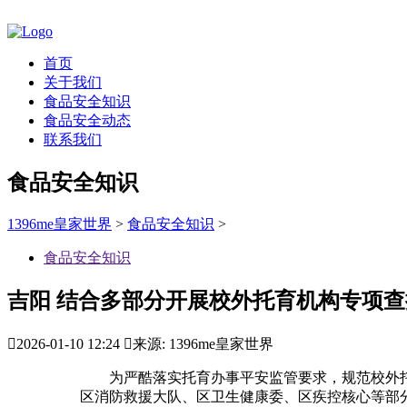
首页
关于我们
食品安全知识
食品安全动态
联系我们
食品安全知识
1396me皇家世界
>
食品安全知识
>
食品安全知识
吉阳 结合多部分开展校外托育机构专项查

2026-01-10 12:24

来源: 1396me皇家世界
为严酷落实托育办事平安监管要求，规范校外托育
区消防救援大队、区卫生健康委、区疾控核心等部