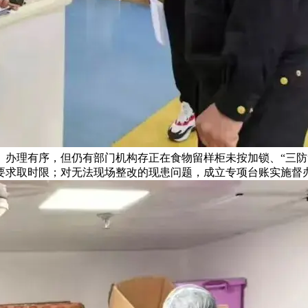
、办理有序，但仍有部门机构存正在食物留样柜未按加锁、“三防
要求取时限；对无法现场整改的现患问题，成立专项台账实施督