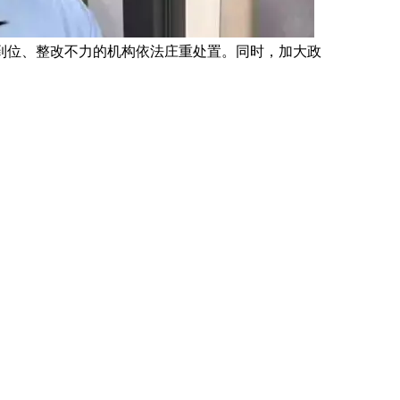
到位、整改不力的机构依法庄重处置。同时，加大政
。